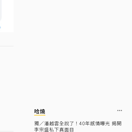
哈燒
獨／潘越雲全說了！40年感情曝光 揭開
李宗盛私下真面目