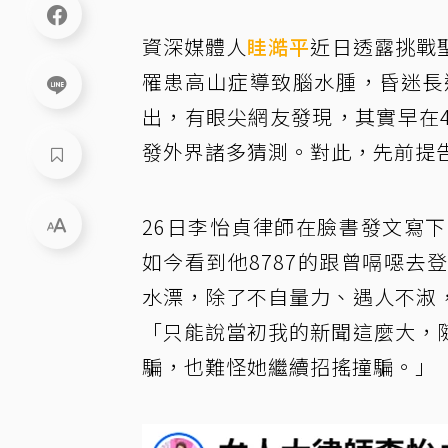
資深媒體人
眭澔平
近日透露挑戰
罹患高山症導致腦水腫，昏迷長
出，有眼尖網友發現，其實早在
發外界諸多猜測。對此，先前提
26日李怡貞律師在臉書發文寫
如今看到他8787的跟曾嗝噁
水漂，除了不自量力、遇人不淑
「只能說當初我的新聞這麼大，
騙，也難怪她繼續招搖撞騙。」