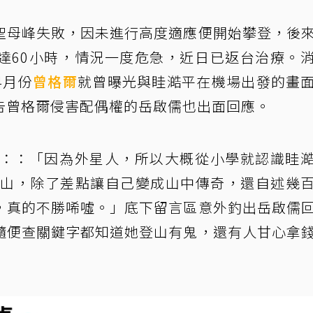
聖母峰失敗，因未進行高度適應便開始攀登，後
達60小時，情況一度危急，近日已返台治療。
4月份
曾格爾
就曾曝光與眭澔平在機場出發的畫
告曾格爾侵害配偶權的岳啟儒也出面回應。
下：：「因為外星人，所以大概從小學就認識眭
去登山，除了差點讓自己變成山中傳奇，還自述幾
，真的不勝唏噓。」底下留言區意外釣出岳啟儒
隨便查關鍵字都知道她登山有鬼，還有人甘心拿