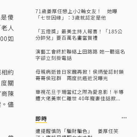
71歲姜厚任戀上小2輪女友！ 她曝
也是傻
「七世因緣」：3歲就認定是他
「老人
「五燈獎」最美主持人報喜！「185公
00如
分帥兒」要百萬名畫當賀禮
演藝工會終於聯絡上田路路 她一聽這名
字卻立刻掛電話
保相約
母親病逝昔日家醜再掀！侯炳瑩認封鎖
哥哥侯冠群 兩度抗癌近況曝光
高度關
華視花旦于珊當紅之際為愛息影！半導
富商陳
體大佬黃崇仁離世 40年寵妻佳話掀...
鍵。儘
。
即時
遭提醒慎防「騙財騙色」 姜厚任笑