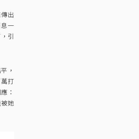
來傳出
消息一
面，引
澔平，
百萬打
回應：
錢被她