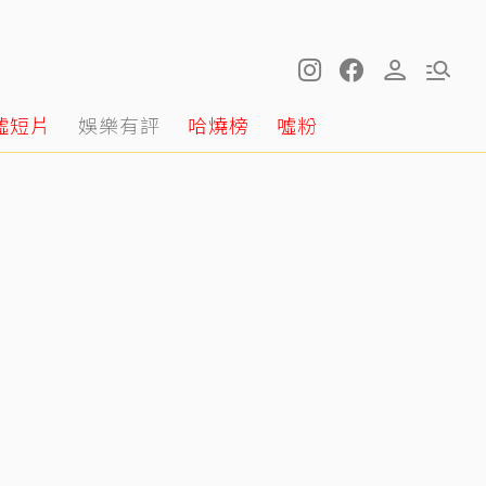
噓短片
娛樂有評
哈燒榜
噓粉