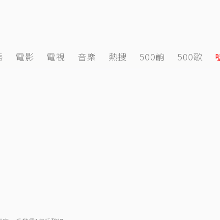
態
電影
電視
音樂
熱搜
500齣
500歌