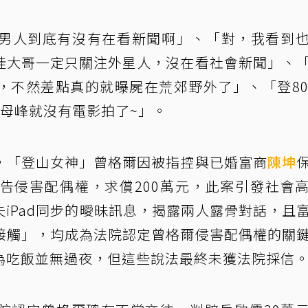
男人到底有沒有在看新聞啊」、「對，我看到
眭大哥一定只關注外星人，沒在看社會新聞」、
，不然差點真的就曝屍在荒郊野外了」、「登80
母峰就沒有電影拍了~」。
，「登山女神」曾格爾因被指控與已婚富商
陳坤
告侵害配偶權，求償200萬元，此案引發社會
iPad同步的曖昧訊息，揭露兩人露骨對話，且
接觸」，均成為法院認定曾格爾侵害配偶權的關
為吃飯並無過夜，但這些說法最終未獲法院採信