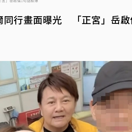
正宮」岳啟儒1句話酸爆
爾同行畫面曝光 「正宮」岳啟