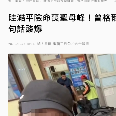
噓！星聞
熱門星聞
眭澔平險命喪聖母峰！曾格爾同行畫面曝光 「
眭澔平險命喪聖母峰！曾格
句話酸爆
噓！星聞 編輯三月兔／綜合報導
2025-05-27 10:24