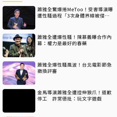
蕭雅全驚爆捲MeToo！受害導演曝
遭性騷過程「3次身體界線被侵
犯」
蕭雅全遭爆性騷！陳慕義曝合作內
幕：權力是最好的春藥
蕭雅全爆性騷風波！台北電影節急
撤換評審
金馬導演蕭雅全遭控伸狼爪！道歉
停工 許常德批：玩文字遊戲