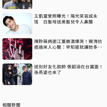
王凱靈堂照曝光！陽光笑容成永
恆 白髮母送黑髮兒令人鼻酸
陳聆薇病逝江蕙崩潰爆哭！親洩抗
癌過來人心聲：早知道就讓她多化
一點
送別好友化妝師 張韶涵在台露面！
孫燕姿也來了
相關新聞