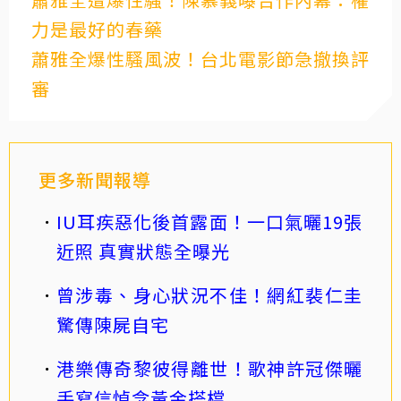
力是最好的春藥
蕭雅全爆性騷風波！台北電影節急撤換評
審
更多新聞報導
IU耳疾惡化後首露面！一口氣曬19張
近照 真實狀態全曝光
曾涉毒、身心狀況不佳！網紅裴仁圭
驚傳陳屍自宅
港樂傳奇黎彼得離世！歌神許冠傑曬
手寫信悼念黃金搭檔