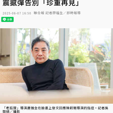
震撼彈告別「珍重再見」
聯合報 記者廖福生／即時報導
2025-06-07 16:50
「老狐狸」導演蕭雅全在臉書上發文回應陳蔚爾導演的指控。記者吳
致碩／攝影