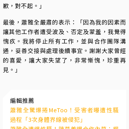
歉，對不起。」
最後，蕭雅全嚴肅的表示：「因為我的因素而
讓其他工作者遭受波及、否定及蒙羞，我覺得
愧疚。我將停止所有工作，並與合作團隊溝
通，妥善交接與處理後續事宜。謝謝大家曾經
的喜愛，讓大家失望了，非常慚愧，珍重再
見。」
編輯推薦
蕭雅全驚爆捲MeToo！受害者曝遭性騷
過程「3次身體界線被侵犯」
蕭雅全遭爆性騷！陳慕義曝合作內幕：權