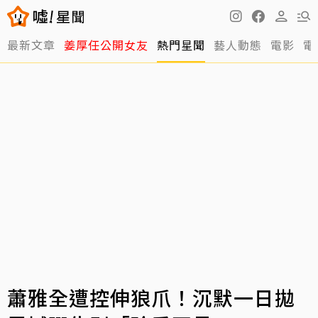
最新文章
姜厚任公開女友
熱門星聞
藝人動態
電影
電
蕭雅全遭控伸狼爪！沉默一日拋