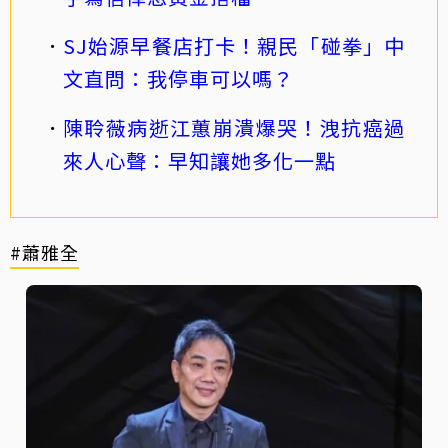
SJ始源早餐店打卡！親民「碰拳」中
文直問：我停車可以嗎？
陳聆薇病逝江蕙崩潰爆哭！洩抗癌過
來人心聲：早知讓她多化一點
#蕭雅全