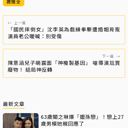
蕭雅全
←
上一篇
「國民摔倒女」沈李英為戲練拳擊遭婚姻背叛
演員老公暖喊：別受傷
下一篇
→
陳意涵兒子萌露面「神複製基因」 嗆導演尪買
廢物！ 結局神反轉
最新文章
63歲關之琳爆「嬤孫戀」！戀上27
歲男模她親回應了