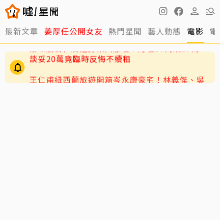
最新文章
姜厚任公開女友
熱門星聞
藝人動態
電影
電
王仁甫紐西蘭旅遊開箱岑永康豪宅！林義傑、吳
速玲同行 夢幻美景全曝光
蕭敬騰日料店遭房東大漲租！月租15萬飆23萬
談妥20萬竟臨時反悔不續租