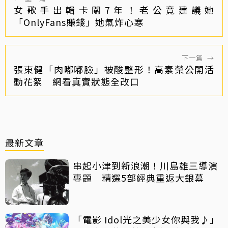
女歌手出輯卡關7年！老公竟建議她
「OnlyFans賺錢」她氣炸心寒
下一篇
→
張東健「肉嘟嘟臉」被酸整形！高素榮公開活
動花絮 網看真實狀態全改口
最新文章
串起小津到新浪潮！川島雄三導演
專題 精選5部經典重返大銀幕
「電影 Idol光之美少女你與我♪」