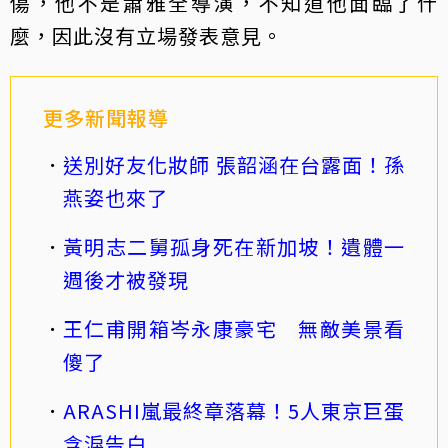
傷，他不是蕭雅全導演，不知道他面臨了什
麼，因此沒有立場發表意見。
更多新聞報導
送別好友化妝師 張韶涵在台露面！孫
燕姿也來了
黃明志二舅孤身死在新加坡！遺體一
週後才被發現
王仁甫開箱岑永康豪宅 無敵美景看
傻了
ARASHI嵐最終章落幕！5人東京巨蛋
含淚告白