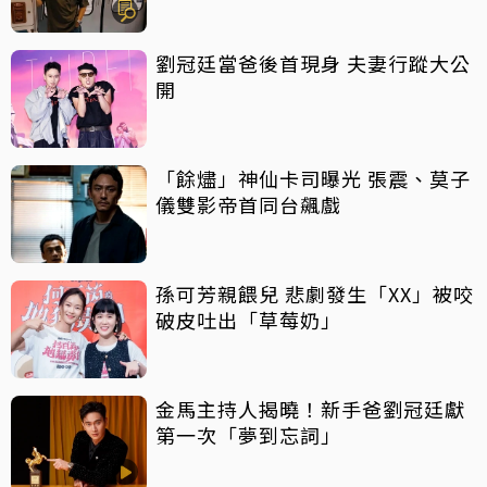
車
劉冠廷當爸後首現身 夫妻行蹤大公
開
「餘燼」神仙卡司曝光 張震、莫子
儀雙影帝首同台飆戲
孫可芳親餵兒 悲劇發生「XX」被咬
破皮吐出「草莓奶」
金馬主持人揭曉！新手爸劉冠廷獻
第一次「夢到忘詞」