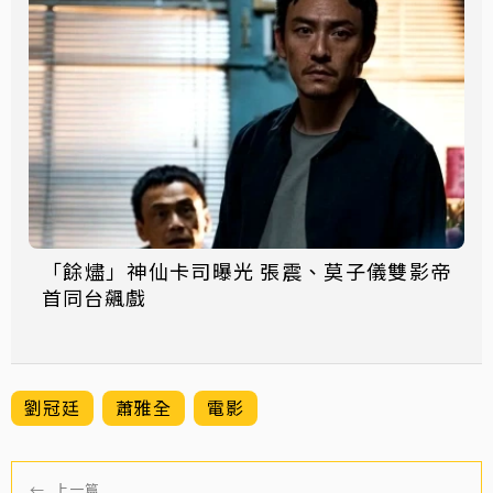
「餘燼」神仙卡司曝光 張震、莫子儀雙影帝
首同台飆戲
劉冠廷
蕭雅全
電影
←
上一篇