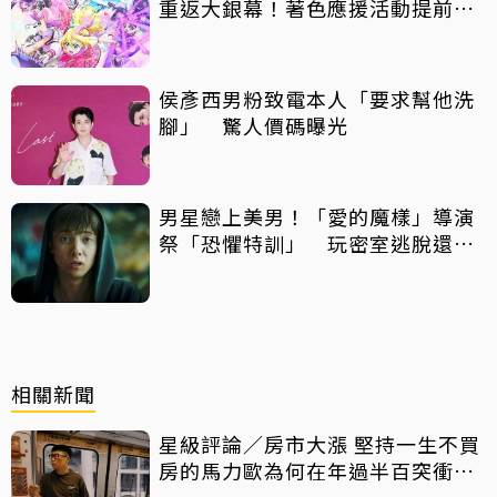
重返大銀幕！著色應援活動提前開
跑
侯彥西男粉致電本人「要求幫他洗
腳」 驚人價碼曝光
男星戀上美男！「愛的魔樣」導演
祭「恐懼特訓」 玩密室逃脫還得
摸蛇
相關新聞
星級評論／房市大漲 堅持一生不買
房的馬力歐為何在年過半百突衝上