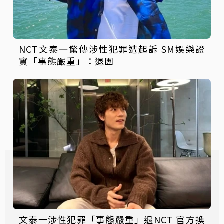
NCT文泰一驚傳涉性犯罪遭起訴 SM娛樂證
實「事態嚴重」：退團
文泰一涉性犯罪「事態嚴重」退NCT 官方換