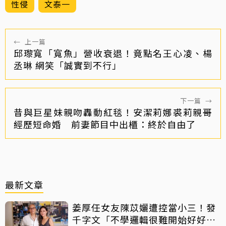
性侵
文泰一
←
上一篇
邱瓈寬「寬魚」營收衰退！竟點名王心凌、楊
丞琳 網笑「誠實到不行」
下一篇
→
昔與巨星妹親吻轟動紅毯！安潔莉娜裘莉親哥
經歷短命婚 前妻節目中出櫃：終於自由了
最新文章
姜厚任女友陳苡孋遭控當小三！發
千字文「不學邏輯很難開始好好