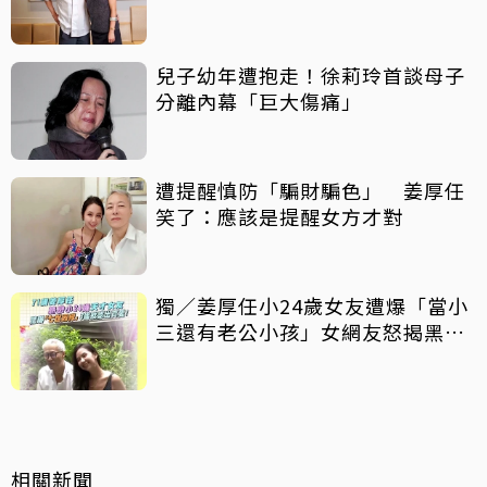
活」
兒子幼年遭抱走！徐莉玲首談母子
分離內幕「巨大傷痛」
遭提醒慎防「騙財騙色」 姜厚任
笑了：應該是提醒女方才對
獨／姜厚任小24歲女友遭爆「當小
三還有老公小孩」女網友怒揭黑歷
史
相關新聞