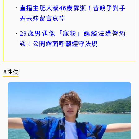
直播主肥大叔46歲驟逝！昔競爭對手
丟丟妹留言哀悼
29歲男偶像「寵粉」誤觸法遭警約
談！公開露面呼籲遵守法規
#性侵