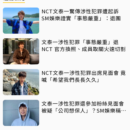
NCT文泰一驚傳涉性犯罪遭起訴
SM娛樂證實「事態嚴重」：退團
文泰一涉性犯罪「事態嚴重」退
NCT 官方換照、成員取關火速切割
NCT文泰一涉性犯罪出席見面會 竟
喊「希望我們長長久久」
文泰一涉性犯罪還參加粉絲見面會
被疑「公司想保人」？SM娛樂稱8
月中旬才知情