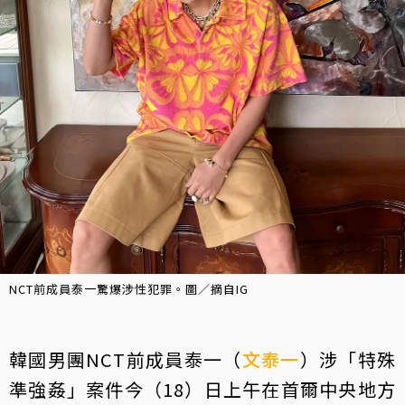
NCT前成員泰一驚爆涉性犯罪。圖／摘自IG
韓國男團NCT前成員泰一（
文泰一
）涉「特殊
準強姦」案件今（18）日上午在首爾中央地方