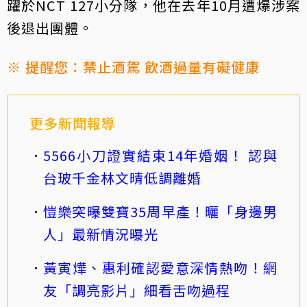
躍於NCT 127小分隊，他在去年10月遭爆涉案
後退出團體。
※ 提醒您：禁止酒駕 飲酒過量有礙健康
更多新聞報導
5566小刀證實結束14年婚姻！ 認與
台玻千金林文晴低調離婚
愷樂突曝雙寶35周早產！曬「身邊男
人」最新情況曝光
黃寅燁、惠利確認愛意深情熱吻！網
友「調亮影片」細看舌吻過程