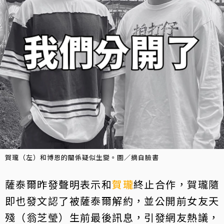
賀瓏（左）和博恩的關係疑似生變。圖／摘自臉書
薩泰爾昨發聲明表示和
賀瓏
終止合作，賀瓏隨
即也發文認了被薩泰爾解約，並公開前女友天
殘（翁芝瑩）生前最後訊息，引發網友熱議，