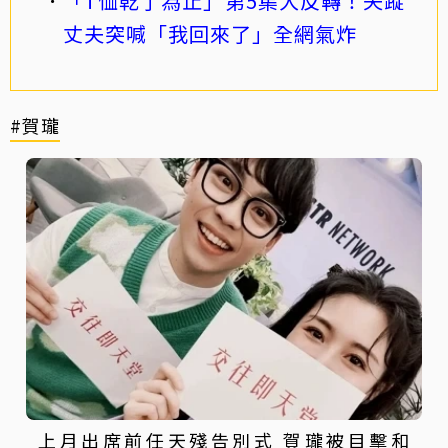
「T恤乾了為止」第5集大反轉！失蹤
丈夫突喊「我回來了」全網氣炸
#賀瓏
上月出席前任天殘告別式 賀瓏被目擊和