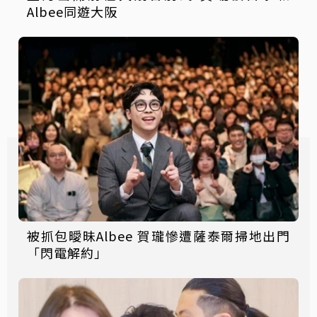
Albee同遊大阪
被抓包曖昧Albee 賀瓏慘遭薩泰爾掃地出門
「閃電解約」