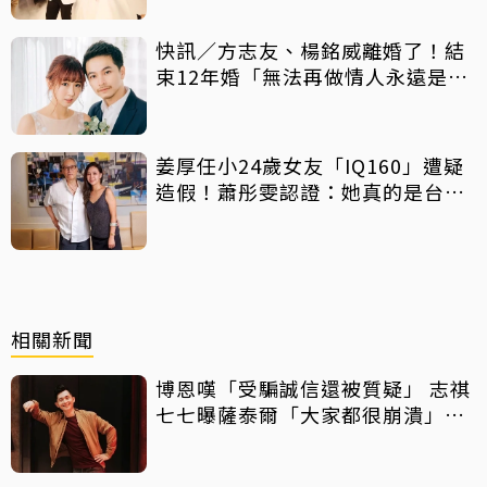
快訊／方志友、楊銘威離婚了！結
束12年婚「無法再做情人永遠是家
人」
姜厚任小24歲女友「IQ160」遭疑
造假！蕭彤雯認證：她真的是台大
畢業
相關新聞
博恩嘆「受騙誠信還被質疑」 志祺
七七曝薩泰爾「大家都很崩潰」：
他們是受害者