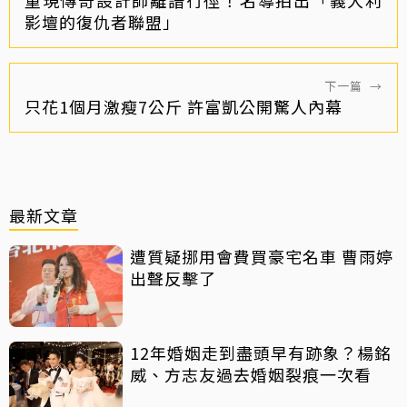
影壇的復仇者聯盟」
下一篇
→
只花1個月激瘦7公斤 許富凱公開驚人內幕
最新文章
遭質疑挪用會費買豪宅名車 曹雨婷
出聲反擊了
12年婚姻走到盡頭早有跡象？楊銘
威、方志友過去婚姻裂痕一次看