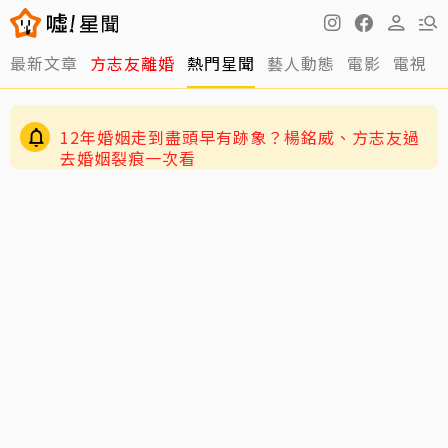
最新文章
方志友離婚
熱門星聞
藝人動態
電影
電視
12年婚姻走到盡頭早有跡象？楊銘威、方志友過
去婚姻裂痕一次看
快訊／方志友、楊銘威離婚了！結束12年婚「無
法再做情人永遠是家人」