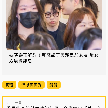
被薩泰爾解約！賀瓏認了天殘是前女友 曝女
方最後訊息
賀瓏
博恩夜夜秀
龍龍
←
上一篇
重現傳奇設計師離譜行徑！名導拍出「義大利