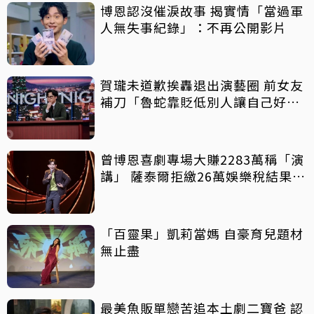
博恩認沒催淚故事 揭實情「當過軍
人無失事紀錄」：不再公開影片
賀瓏未道歉挨轟退出演藝圈 前女友
補刀「魯蛇靠貶低別人讓自己好
過」
曾博恩喜劇專場大賺2283萬稱「演
講」 薩泰爾拒繳26萬娛樂稅結果出
爐
「百靈果」凱莉當媽 自豪育兒題材
無止盡
最美魚販單戀苦追本土劇二寶爸 認