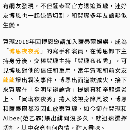
有網友發現，不但薩泰爾官方退追賀瓏，連好
友博恩也一起退追切割，和賀瓏多年友誼疑似
生變。
賀瓏2018年因博恩邀請加入薩泰爾娛樂，成為
「
博恩夜夜秀
」的寫手和演員，在博恩卸下主
持身分後，交棒賀瓏主持「賀瓏夜夜秀」，可
見博恩對他的信任和重用，當年賀瓏和前女友
龍龍
爆出霸凌事件，博恩出面道歉滅火，接下
來賀瓏在「全明星辯論會」提劉真和辛龍遭炎
上、「賀瓏夜夜秀」捲入歧視身障風波，博恩
和薩泰爾都沒因此放棄賀瓏，如今卻在賀瓏和
Albee(范乙霏)爆出緋聞沒多久，就迅速選擇
切割，其中究竟有何內情，耐人尋味。