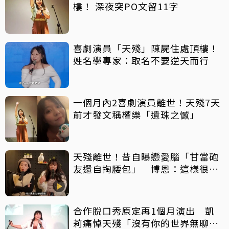
樓！ 深夜突PO文留11字
喜劇演員「天殘」陳屍住處頂樓！
姓名學專家：取名不要逆天而行
一個月內2喜劇演員離世！天殘7天
前才發文稱權樂「遺珠之憾」
天殘離世！昔自曝戀愛腦「甘當砲
友還自掏腰包」 博恩：這樣很卑
微
合作脫口秀原定再1個月演出 凱
莉痛悼天殘「沒有你的世界無聊好