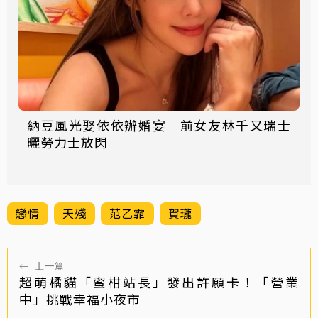
納豆風光娶依依辦婚宴 前女友林千又瑞士
曬勞力士放閃
戀情
天殘
范乙霏
賀瓏
←
上一篇
超萌橘貓「蜜柑站長」發出許願卡！「營業
中」挑戰幸福小夜市