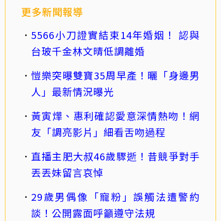
更多新聞報導
5566小刀證實結束14年婚姻！ 認與
台玻千金林文晴低調離婚
愷樂突曝雙寶35周早產！曬「身邊男
人」最新情況曝光
黃寅燁、惠利確認愛意深情熱吻！網
友「調亮影片」細看舌吻過程
直播主肥大叔46歲驟逝！昔競爭對手
丟丟妹留言哀悼
29歲男偶像「寵粉」誤觸法遭警約
談！公開露面呼籲遵守法規