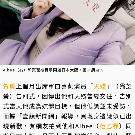
Albee（右）和賀瓏被目擊同遊日本大阪。圖／摘自IG
賀瓏
上個月出席單口喜劇演員「
天殘
」（翁芝
瑩）告別式，因傳出他和天殘曾經交往，告別
式當天他成為媒體目標，但他低調並未受訪，
而據「壹蘋新聞網」報導，賀瓏身邊疑似已出
現新歡，有網友拍到他和Albee（
范乙霏
）同