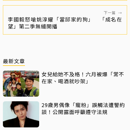
下一篇
→
李國毅怒嗆姚淳耀「當邱家的狗」 「成名在
望」第二季無縫開播
最新文章
女兒給她不及格！六月被爆「常不
在家、喝酒就吵架」
29歲男偶像「寵粉」誤觸法遭警約
談！公開露面呼籲遵守法規