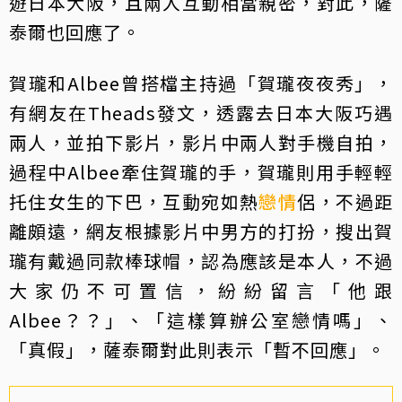
遊日本大阪，且兩人互動相當親密，對此，薩
泰爾也回應了。
賀瓏和Albee曾搭檔主持過「賀瓏夜夜秀」，
有網友在Theads發文，透露去日本大阪巧遇
兩人，並拍下影片，影片中兩人對手機自拍，
過程中Albee牽住賀瓏的手，賀瓏則用手輕輕
托住女生的下巴，互動宛如熱
戀情
侶，不過距
離頗遠，網友根據影片中男方的打扮，搜出賀
瓏有戴過同款棒球帽，認為應該是本人，不過
大家仍不可置信，紛紛留言「他跟
Albee？？」、「這樣算辦公室戀情嗎」、
「真假」，薩泰爾對此則表示「暫不回應」。