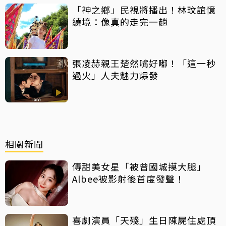
「神之鄉」民視將播出！林玟誼憶
繞境：像真的走完一趟
張凌赫親王楚然嘴好嘟！「這一秒
過火」人夫魅力爆發
相關新聞
傳甜美女星「被曾國城摸大腿」
Albee被影射後首度發聲！
喜劇演員「天殘」生日陳屍住處頂