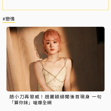
#戀情
趙小刀再發威！趙麗穎緋聞後首現身 一句
「算你妹」嗆爆全網