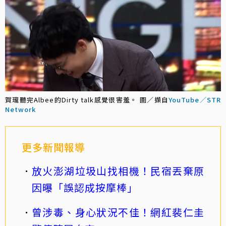
賀瓏聽完Albee的Dirty talk感覺很害羞。 圖／擷自
YouTube／STR
Network
更多新聞報導
放火澎湖垃圾山找相機！民宿丟棄原
因曝「誤認成按摩棒」
曾涉毒、身心狀況不佳！網紅裴仁圭