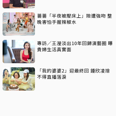
薔薔「半夜被壓床上」險遭強吻 整
晚害怕手握辣椒水
專訪／王瀅淡出10年回歸演藝圈 曝
貴婦生活真實面
「我的婆婆2」迎最終回 鍾欣凌捨
不得直播落淚