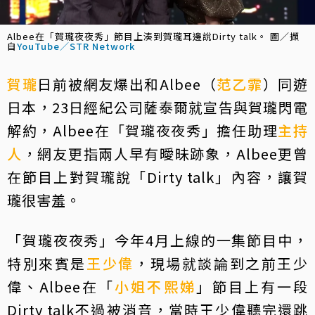
Albee在「賀瓏夜夜秀」節目上湊到賀瓏耳邊說Dirty talk。 圖／擷
自
YouTube／STR Network
賀瓏
日前被網友爆出和Albee（
范乙霏
）同遊
日本，23日經紀公司薩泰爾就宣告與賀瓏閃電
解約，Albee在「賀瓏夜夜秀」擔任助理
主持
人
，網友更指兩人早有曖昧跡象，Albee更曾
在節目上對賀瓏說「Dirty talk」內容，讓賀
瓏很害羞。
「賀瓏夜夜秀」今年4月上線的一集節目中，
特別來賓是
王少偉
，現場就談論到之前王少
偉、Albee在「
小姐不熙娣
」節目上有一段
Dirty talk不過被消音，當時王少偉聽完還跳