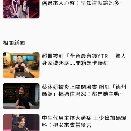
癌過來人心聲：早知道就讓她多化
一點
相關新聞
超哥被封「全台最有錢YTR」 驚人
身家遭起底....開箱黑卡爆紅
蔡沐妍被炎上關閉臉書 網紅「德州
媽媽」揭過往恩怨：都是她主動攻
擊
中生代男主持大頭症 王少偉加碼爆
料：把女來賓當後宮