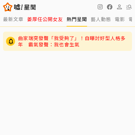
最新文章
姜厚任公開女友
熱門星聞
藝人動態
電影
電
曲家瑞突發聲「我受夠了」！自曝討好型人格多
年 霸氣發聲：我也會生氣
黃寅燁、惠利確認愛意深情熱吻！網友震驚到
「調亮影片」細看舌吻過程