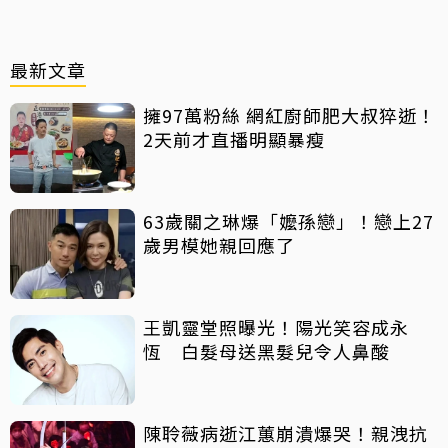
最新文章
擁97萬粉絲 網紅廚師肥大叔猝逝！
2天前才直播明顯暴瘦
63歲關之琳爆「嬤孫戀」！戀上27
歲男模她親回應了
王凱靈堂照曝光！陽光笑容成永
恆 白髮母送黑髮兒令人鼻酸
陳聆薇病逝江蕙崩潰爆哭！親洩抗