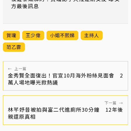
方最後訊息
賀瓏
王少偉
小姐不熙娣
主持人
范乙霏
←
上一篇
金秀賢全面復出！官宣10月海外粉絲見面會 2
萬人場地曝光掀熱議
下一篇
→
林芊妤昔被拍與富二代進廁所30分鐘 12年後
親還原真相