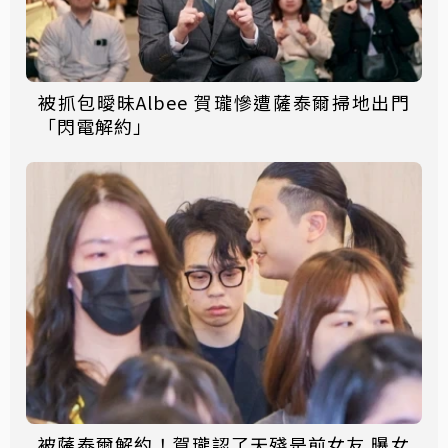
被抓包曖昧Albee 賀瓏慘遭薩泰爾掃地出門
「閃電解約」
被薩泰爾解約！賀瓏認了天殘是前女友 曝女