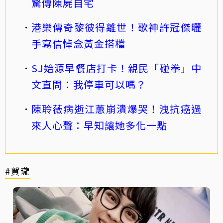
驚傳陳屍自宅
港樂傳奇黎彼得離世！歌神許冠傑曬
手寫信悼念黃金搭檔
SJ始源早餐店打卡！親民「碰拳」中
文直問：我停車可以嗎？
陳聆薇病逝江蕙崩潰爆哭！洩抗癌過
來人心聲：早知讓她多化一點
#賀瓏