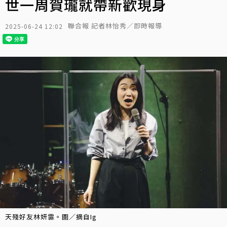
世一周賀瓏就帶新歡現身
聯合報 記者林怡秀／即時報導
2025-06-24 12:02
天殘好友林妍霏。圖／摘自Ig