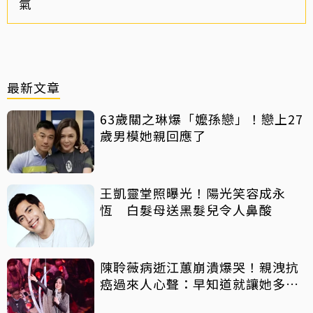
氣
最新文章
63歲關之琳爆「嬤孫戀」！戀上27
歲男模她親回應了
王凱靈堂照曝光！陽光笑容成永
恆 白髮母送黑髮兒令人鼻酸
陳聆薇病逝江蕙崩潰爆哭！親洩抗
癌過來人心聲：早知道就讓她多化
一點