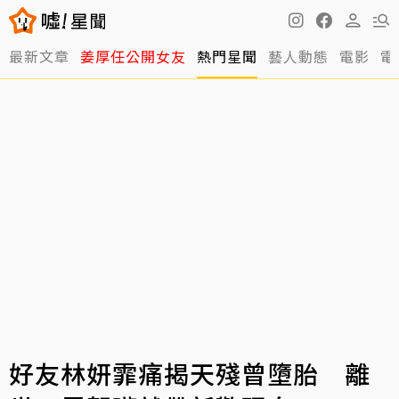
最新文章
姜厚任公開女友
熱門星聞
藝人動態
電影
電
好友林妍霏痛揭天殘曾墮胎 離