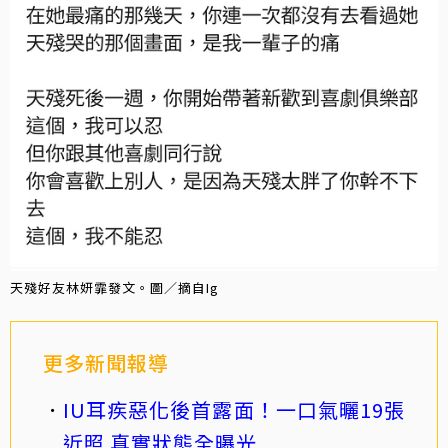
天殘好友林妍霏發文。圖／摘自Ig
更多新聞報導
IU耳疾惡化後首露面！一口氣曬19張
近照 真實狀態全曝光