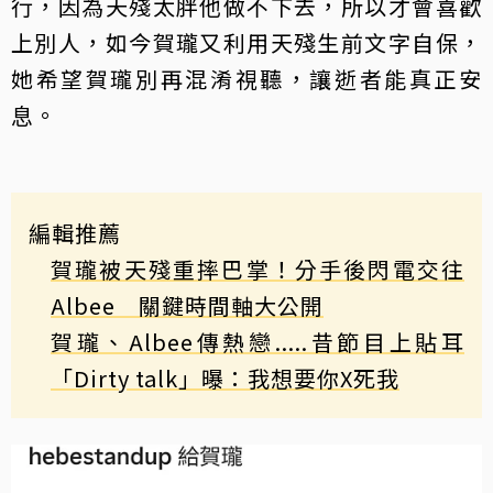
行，因為天殘太胖他做不下去，所以才會喜歡
上別人，如今賀瓏又利用天殘生前文字自保，
她希望賀瓏別再混淆視聽，讓逝者能真正安
息。
編輯推薦
賀瓏被天殘重摔巴掌！分手後閃電交往
Albee 關鍵時間軸大公開
賀瓏、Albee傳熱戀.....昔節目上貼耳
「Dirty talk」曝：我想要你X死我