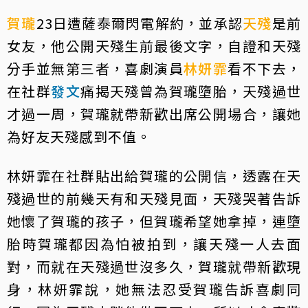
賀瓏
23日遭薩泰爾閃電解約，並承認
天殘
是前
女友，他公開天殘生前最後文字，自證和天殘
分手並無第三者，喜劇演員
林妍霏
看不下去，
在社群
發文
痛揭天殘曾為賀瓏墮胎，天殘過世
才過一周，賀瓏就帶新歡出席公開場合，讓她
為好友天殘感到不值。
林妍霏在社群貼出給賀瓏的公開信，透露在天
殘過世的前幾天有和天殘見面，天殘哭著告訴
她懷了賀瓏的孩子，但賀瓏希望她拿掉，連墮
胎時賀瓏都因為怕被拍到，讓天殘一人去面
對，而就在天殘過世沒多久，賀瓏就帶新歡現
身，林妍霏說，她無法忍受賀瓏告訴喜劇同