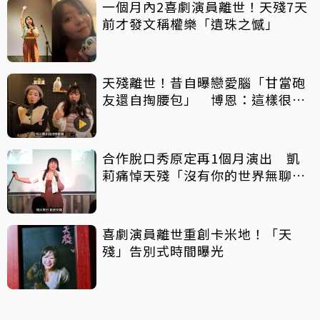
一個月內2喜劇演員離世！天殘7天
前才發文稱權樂「遺珠之憾」
天殘離世！昔自曝戀愛腦「甘當砲
友還自掏腰包」 博恩：這樣很卑
微
合作脫口秀原定再1個月演出 凱
莉痛悼天殘「沒有你的世界無聊好
多」
喜劇演員離世重創卡米地！「天
殘」告別式時間曝光