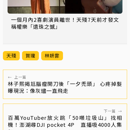
一個月內2喜劇演員離世！天殘7天前才發文
稱權樂「遺珠之憾」
天殘
賀瓏
林妍霏
←
上一篇
林子熙揭尪腦瘤開刀後「一夕禿頭」 心疼掉髮
曝現況：像灰燼一直飛走
下一篇
→
百萬YouTuber放火跳「50噸垃圾山」找相
機！澎湖尋DJI pocket 4P 直播吸4000人集