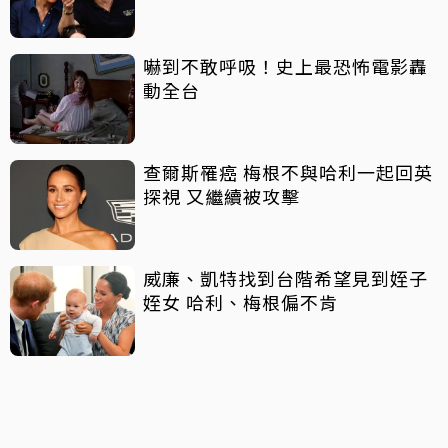
嚇到不敢呼吸！史上最恐怖電影轟
動全台
查爾斯罹癌 梅根不與哈利一起回英
探視 又繼續被攻擊
威廉、凱特找到台階希望見到姪子
姪女 哈利、梅根偏不肯