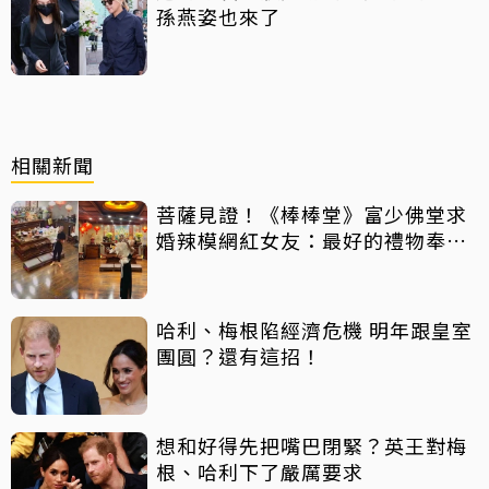
孫燕姿也來了
相關新聞
菩薩見證！《棒棒堂》富少佛堂求
婚辣模網紅女友：最好的禮物奉獻
給我
哈利、梅根陷經濟危機 明年跟皇室
團圓？還有這招！
想和好得先把嘴巴閉緊？英王對梅
根、哈利下了嚴厲要求