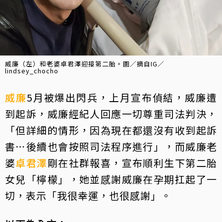
威廉（左）和老婆卓君澤迎接第二胎。圖／摘自IG／
lindsey_chocho
威廉
5月被爆出閃兵，上月宣布偵結，威廉遭
到起訴，威廉經紀人回應一切尊重司法判決，
「但詳細的情形，因為現在都還沒有收到起訴
書⋯後續也會按照司法程序進行」，而威廉老
婆
卓君澤
剛在社群報喜，宣布順利生下第二胎
女兒「檸檬」，她並感謝威廉在孕期扛起了一
切，表示「我很幸運，也很感謝」。