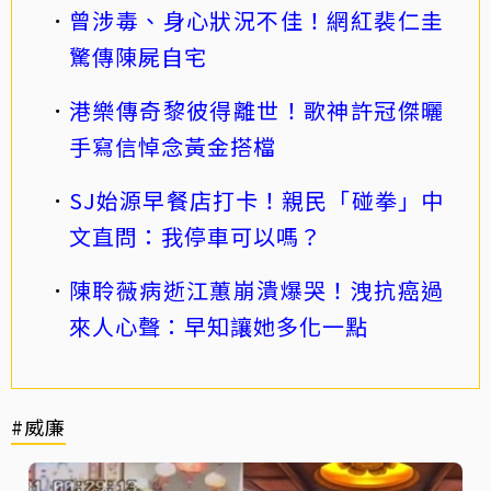
曾涉毒、身心狀況不佳！網紅裴仁圭
驚傳陳屍自宅
港樂傳奇黎彼得離世！歌神許冠傑曬
手寫信悼念黃金搭檔
SJ始源早餐店打卡！親民「碰拳」中
文直問：我停車可以嗎？
陳聆薇病逝江蕙崩潰爆哭！洩抗癌過
來人心聲：早知讓她多化一點
#威廉