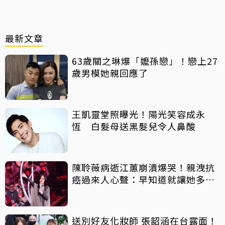
最新文章
63歲關之琳爆「嬤孫戀」！戀上27
歲男模她親回應了
王凱靈堂照曝光！陽光笑容成永
恆 白髮母送黑髮兒令人鼻酸
陳聆薇病逝江蕙崩潰爆哭！親洩抗
癌過來人心聲：早知道就讓她多化
一點
送別好友化妝師 張韶涵在台露面！