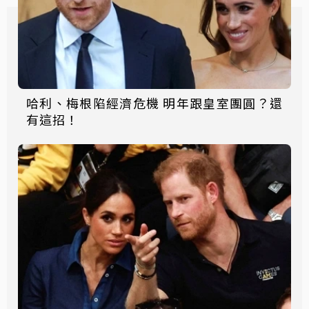
哈利、梅根陷經濟危機 明年跟皇室團圓？還
有這招！