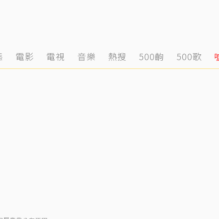
態
電影
電視
音樂
熱搜
500齣
500歌