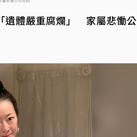
家屬悲慟公布死因
逝「遺體嚴重腐爛」 家屬悲慟