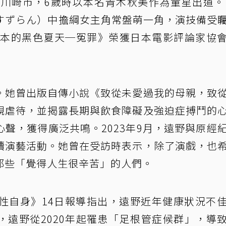
縣川崎市，6歲時以本名青木秋美作為童星出道。1
（すずらん）中擔綱女主角常盤萌一角，演技備受
《日本的黑色夏天─冤罪》榮獲日本電影評論家協
。她曾出版自傳小說《致從未愛過我的母親，致
親虐待，並揭露長期與飲食障礙及強迫症搏鬥的
聲，獲得廣泛共鳴。2023年9月，遠野與原經
續演藝活動。她曾在受訪時表示，除了演戲，也
那些「覺得人生很辛苦」的人們。
女性自身》14日報導指出，遠野近年健康狀況不
，遠野從2020年起罹患「足根管症候群」，導