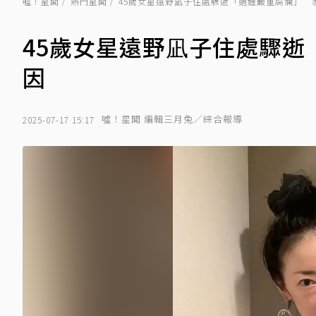
噓！星聞
熱門星聞
45歲女星遠野凪子住處驟逝「遺體嚴重腐爛」 
45歲女星遠野凪子住處驟
因
噓！星聞 編輯三月兔／綜合報導
2025-07-17 15:17