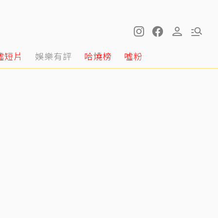
噓短片
娛樂有評
哈燒榜
噓粉