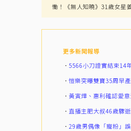
慟！《無人知曉》31歲女星
更多新聞報導
5566小刀證實結束1
愷樂突曝雙寶35周早
黃寅燁、惠利確認愛意
直播主肥大叔46歲驟
29歲男偶像「寵粉」