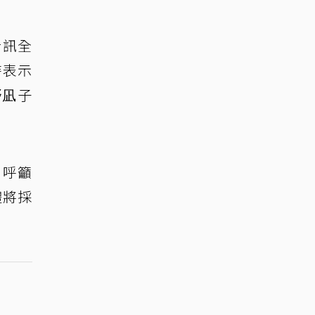
音訊全
時表示
野凪子
，呼籲
禮將採