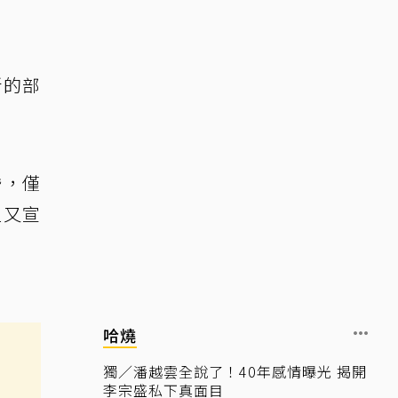
新的部
婚，僅
週又宣
哈燒
獨／潘越雲全說了！40年感情曝光 揭開
李宗盛私下真面目