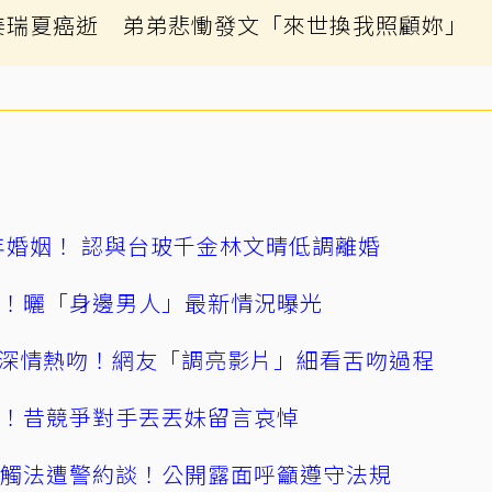
姜瑞夏癌逝 弟弟悲慟發文「來世換我照顧妳」
4年婚姻！ 認與台玻千金林文晴低調離婚
產！曬「身邊男人」最新情況曝光
深情熱吻！網友「調亮影片」細看舌吻過程
逝！昔競爭對手丟丟妹留言哀悼
誤觸法遭警約談！公開露面呼籲遵守法規