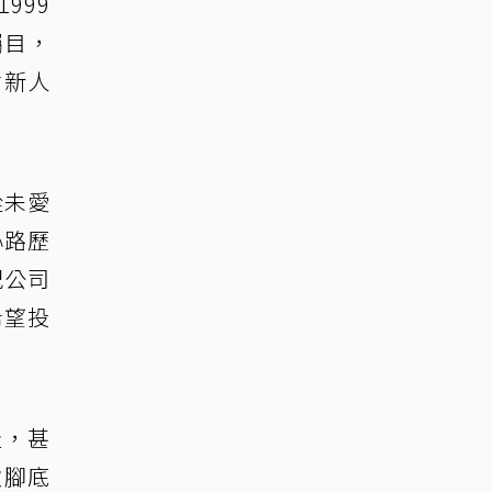
999
矚目，
會新人
從未愛
心路歷
紀公司
希望投
佳，甚
致腳底