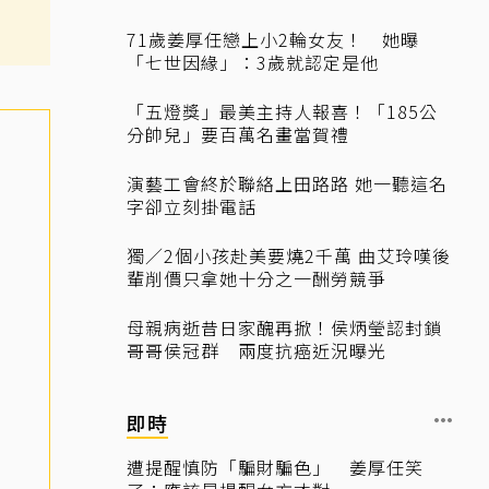
71歲姜厚任戀上小2輪女友！ 她曝
「七世因緣」：3歲就認定是他
「五燈獎」最美主持人報喜！「185公
分帥兒」要百萬名畫當賀禮
演藝工會終於聯絡上田路路 她一聽這名
字卻立刻掛電話
獨／2個小孩赴美要燒2千萬 曲艾玲嘆後
輩削價只拿她十分之一酬勞競爭
母親病逝昔日家醜再掀！侯炳瑩認封鎖
哥哥侯冠群 兩度抗癌近況曝光
即時
遭提醒慎防「騙財騙色」 姜厚任笑