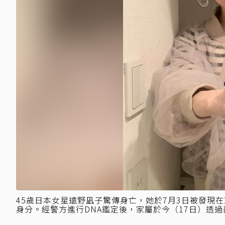
45歲日本女星遠野凪子驚傳身亡，她於7月3日被發現
身分。經警方進行DNA鑑定後，家屬於今（17日）透