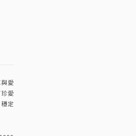
享與愛
了珍愛
、穩定