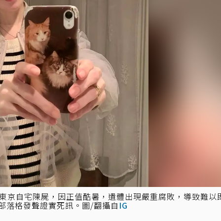
在東京自宅陳屍，因正值酷暑，遺體出現嚴重腐敗，導致難以
過部落格發聲證實死訊。圖/翻攝自
IG