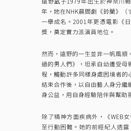
遠野凪子1979年出生於神奈川
年，她在NHK晨間劇《鈴蘭》
一舉成名。2001年更憑電影
獎，奠定實力派演員地位。
然而，遠野的一生並非一帆風順
過的男人們》，坦承自幼遭受母
程，觸動許多同樣身處困境者的心
結束合作後，以自由藝人身分繼
身公益，用自身經驗陪伴與幫助
除了精神方面疾病外，《WEB
至行動困難。她的前經紀人透露