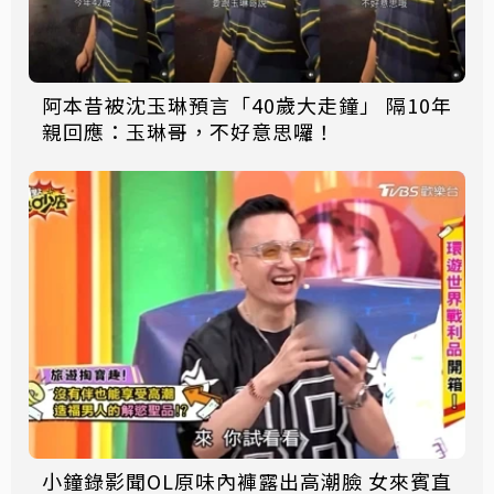
阿本昔被沈玉琳預言「40歲大走鐘」 隔10年
親回應：玉琳哥，不好意思囉！
小鐘錄影聞OL原味內褲露出高潮臉 女來賓直