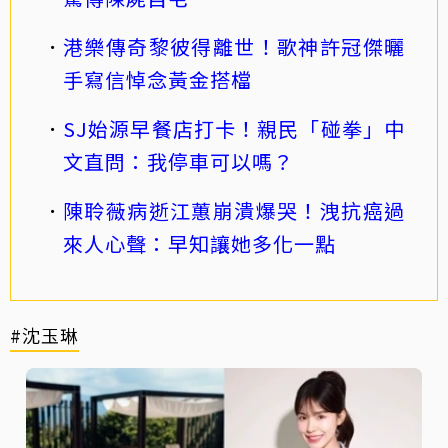
港樂傳奇黎彼得離世！歌神許冠傑曬
手寫信悼念黃金搭檔
SJ始源早餐店打卡！親民「碰拳」中
文直問：我停車可以嗎？
陳聆薇病逝江蕙崩潰爆哭！洩抗癌過
來人心聲：早知讓她多化一點
#沈玉琳