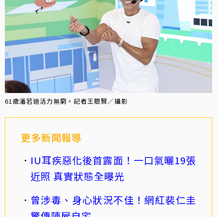
61歲潘若迪活力無窮。記者王聰賢／攝影
更多新聞報導
IU耳疾惡化後首露面！一口氣曬19張
近照 真實狀態全曝光
曾涉毒、身心狀況不佳！網紅裴仁圭
驚傳陳屍自宅