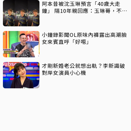
阿本昔被沈玉琳預言「40歲大走
鐘」 隔10年親回應：玉琳哥，不好
意思囉！
小鐘錄影聞OL原味內褲露出高潮臉
女來賓直呼「好噁」
才剛新婚老公就想出軌？李新識破
對岸女演員小心機