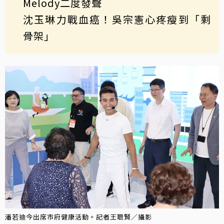
Melody二度發聲
沈玉琳力戰血癌！吳宗憲心疼瘦到「剩
骨架」
潘若迪今出席市府健康活動。記者王聰賢／攝影