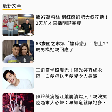
最新文章
擁97萬粉絲 網紅廚師肥大叔猝逝！
2天前才直播明顯暴瘦
63歲關之琳爆「嬤孫戀」！戀上27
歲男模她親回應了
王凱靈堂照曝光！陽光笑容成永
恆 白髮母送黑髮兒令人鼻酸
陳聆薇病逝江蕙崩潰爆哭！親洩抗
癌過來人心聲：早知道就讓她多化
一點