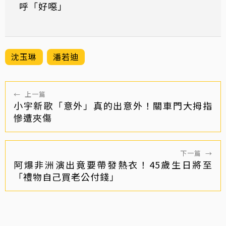
呼「好噁」
沈玉琳
潘若迪
←
上一篇
小宇新歌「意外」真的出意外！關車門大拇指
慘遭夾傷
下一篇
→
阿爆非洲演出竟要帶發熱衣！45歲生日將至
「禮物自己買老公付錢」