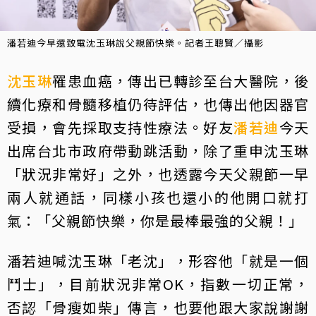
潘若迪今早還致電沈玉琳說父親節快樂。記者王聰賢／攝影
沈玉琳
罹患血癌，傳出已轉診至台大醫院，後
續化療和骨髓移植仍待評估，也傳出他因器官
受損，會先採取支持性療法。好友
潘若迪
今天
出席台北市政府帶動跳活動，除了重申沈玉琳
「狀況非常好」之外，也透露今天父親節一早
兩人就通話，同樣小孩也還小的他開口就打
氣：「父親節快樂，你是最棒最強的父親！」
潘若迪喊沈玉琳「老沈」，形容他「就是一個
鬥士」，目前狀況非常OK，指數一切正常，
否認「骨瘦如柴」傳言，也要他跟大家說謝謝