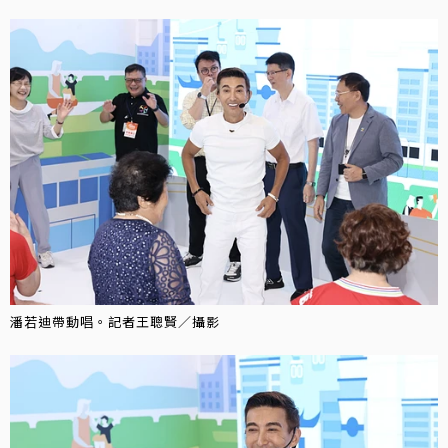
潘若迪帶動唱。記者王聰賢／攝影