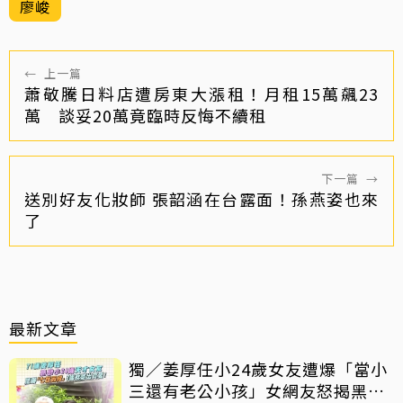
廖峻
←
上一篇
蕭敬騰日料店遭房東大漲租！月租15萬飆23
萬 談妥20萬竟臨時反悔不續租
下一篇
→
送別好友化妝師 張韶涵在台露面！孫燕姿也來
了
最新文章
獨／姜厚任小24歲女友遭爆「當小
三還有老公小孩」女網友怒揭黑歷