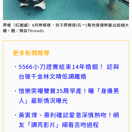
廖峻（紅圈處）6月時模樣，兒子廖錦德(右一)幫他復健時露出超細大
腿。圖／摘自Threads
更多新聞報導
5566小刀證實結束14年婚姻！ 認與
台玻千金林文晴低調離婚
愷樂突曝雙寶35周早產！曬「身邊男
人」最新情況曝光
黃寅燁、惠利確認愛意深情熱吻！網
友「調亮影片」細看舌吻過程