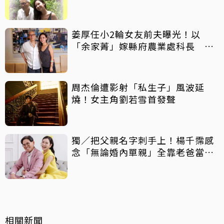
史
姜厚任小2輪女友前夫曝光！以
「余家菁」嫁縣府農業處科長 交
往3個月即閃婚
周杰倫遭影射「私生子」風波延
燒！女主角劉若雪首發聲
獨／把父親名字刺手上！楊千霈感
念「無論婚內單親」全靠老爸當後
盾
相關新聞