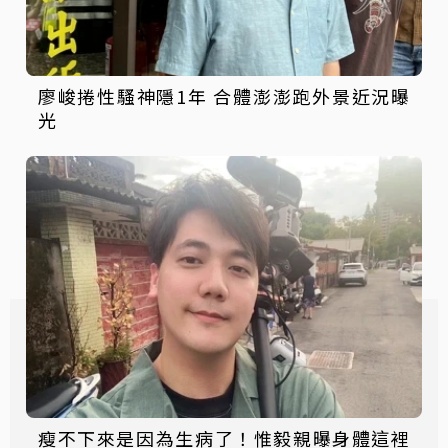
廖峻捲性騷神隱1年 合體澎澎跑外景近況曝
光
瘦不下來是因為生病了！惟毅親曝身體這裡