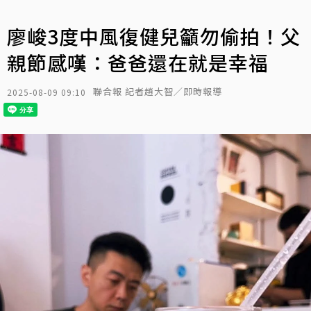
廖峻3度中風復健兒籲勿偷拍！父
親節感嘆：爸爸還在就是幸福
聯合報 記者趙大智／即時報導
2025-08-09 09:10