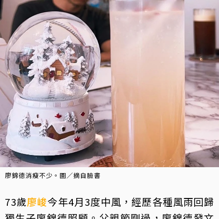
廖錦德消瘦不少。圖／摘自臉書
73歲
廖峻
今年4月3度中風，經歷各種風雨回歸
獨生子廖錦德照顧。父親節剛過，廖錦德發文