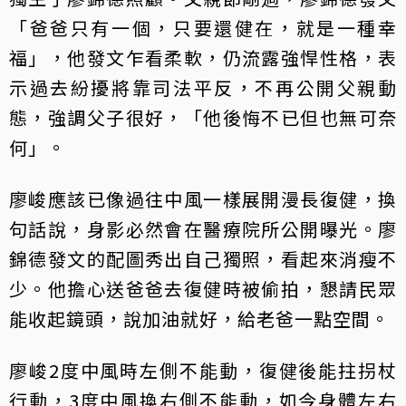
「爸爸只有一個，只要還健在，就是一種幸
福」，他發文乍看柔軟，仍流露強悍性格，表
示過去紛擾將靠司法平反，不再公開父親動
態，強調父子很好，「他後悔不已但也無可奈
何」。
廖峻應該已像過往中風一樣展開漫長復健，換
句話說，身影必然會在醫療院所公開曝光。廖
錦德發文的配圖秀出自己獨照，看起來消瘦不
少。他擔心送爸爸去復健時被偷拍，懇請民眾
能收起鏡頭，說加油就好，給老爸一點空間。
廖峻2度中風時左側不能動，復健後能拄拐杖
行動，3度中風換右側不能動，如今身體左右