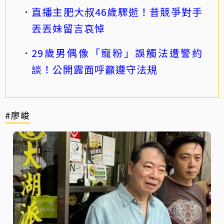
直播主肥大叔46歲驟逝！昔競爭對手
丟丟妹留言哀悼
29歲男偶像「寵粉」誤觸法遭警約
談！公開露面呼籲遵守法規
#廖峻