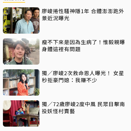
廖峻捲性騷神隱1年 合體澎澎跑外
景近況曝光
瘦不下來是因為生病了！惟毅親曝
身體這裡有問題
獨／廖峻2次救命恩人曝光！ 女星
秒拒豪門媳：我賺不少
獨／72歲廖峻2度中風 民眾目擊南
投妖怪村賣藝