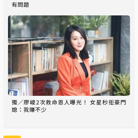
有問題
獨／廖峻2次救命恩人曝光！ 女星秒拒豪門
媳：我賺不少