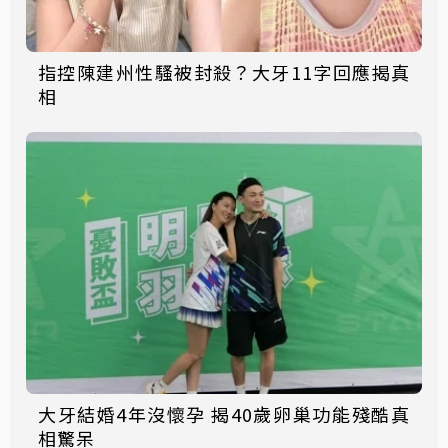
指控陳建州性騷被封殺？大牙11字回應揭真
相
大牙結婚4年沒懷孕 揭40歲卵巢功能殘酷真
相驚呆