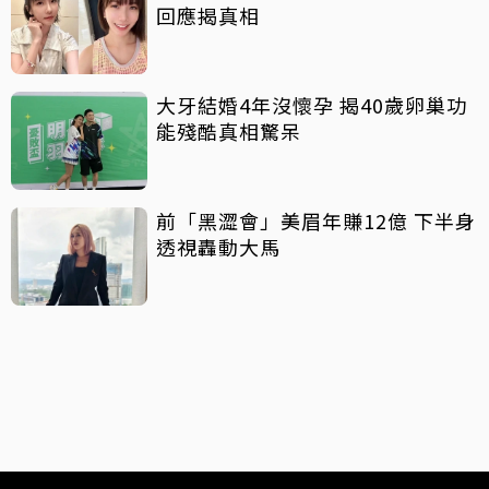
回應揭真相
大牙結婚4年沒懷孕 揭40歲卵巢功
能殘酷真相驚呆
前「黑澀會」美眉年賺12億 下半身
透視轟動大馬