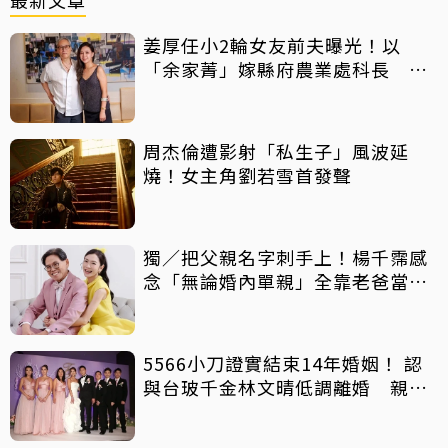
姜厚任小2輪女友前夫曝光！以
「余家菁」嫁縣府農業處科長 交
往3個月即閃婚
周杰倫遭影射「私生子」風波延
燒！女主角劉若雪首發聲
獨／把父親名字刺手上！楊千霈感
念「無論婚內單親」全靠老爸當後
盾
5566小刀證實結束14年婚姻！ 認
與台玻千金林文晴低調離婚 親發
聲：分開一段時間