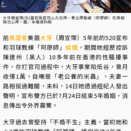
大牙周宜霈(右)當初為官司心力交瘁，老公廖勛威（阿廖師）在旁相
陪也心疼。圖／本報資料照
前
黑澀會
美眉
大牙
（周宜霈）5年前的520宣布
和羽球教練「阿廖師」
結婚
，期間她經歷控訴
陳建州（黑人）10多年前在香港的性騷擾事
件，在打官司過程中，大牙事業陷低谷，曾月
收僅1萬，自嘲是「老公養的米蟲」，夫妻一
路相挺過難關，未料，14日她透過經紀人發出
聲明，宣布雙方已於7月24日結束5年婚姻，消
息傳出令外界震驚。
大牙過去曾堅持「不婚不生」主義，當初她和