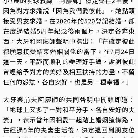
小7歲的羽球教練「阿廖師」穩定交往2年後，
因為對方求婚說「因為我們愛彼此」，她點頭
接受男友求婚，在2020年的520登記結婚，卻
在度過結婚5周年紀念後兩個月，決定各奔東
西，大牙和阿廖師聲明中指出：「在確定彼此
都願意接受結束婚姻關係的當下，在7月24日
這一天，平靜而順利的辦理好手續，謝謝彼此
曾經給予對方的美好及相互扶持的力量，不留
任何的怨懟，各自安好，也是另一種幸福。」
大牙與前夫阿廖師的共同聲明中開頭即道：
「地球上又多了一對和平分手、各自安好的夫
妻」，表示當年因相愛一起踏上婚姻這條路，
在經過5年的夫妻生活後，決定退回到朋友位