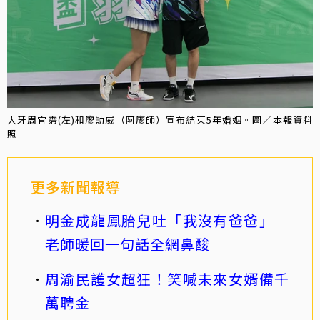
大牙周宜霈(左)和廖勛威（阿廖師）宣布結束5年婚姻。圖／本報資料
照
更多新聞報導
明金成龍鳳胎兒吐「我沒有爸爸」
老師暖回一句話全網鼻酸
周渝民護女超狂！笑喊未來女婿備千
萬聘金