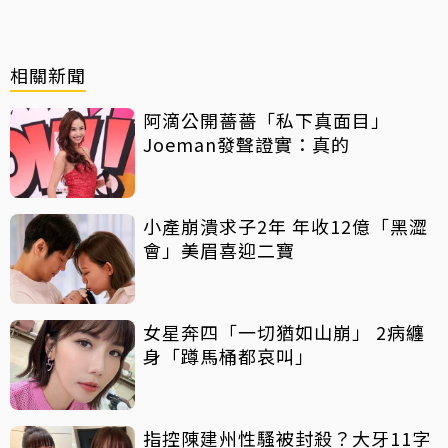
相關新聞
阿滴公開薔薔「私下真面目」
Joeman發聲證實：真的
小產崩潰求子2年 年收12億「黑澀
會」美眉喜迎二寶
女星奔四「一切猶如山崩」 2病纏
身「蹲馬桶都哀叫」
指控陳建州性騷被封殺？大牙11字