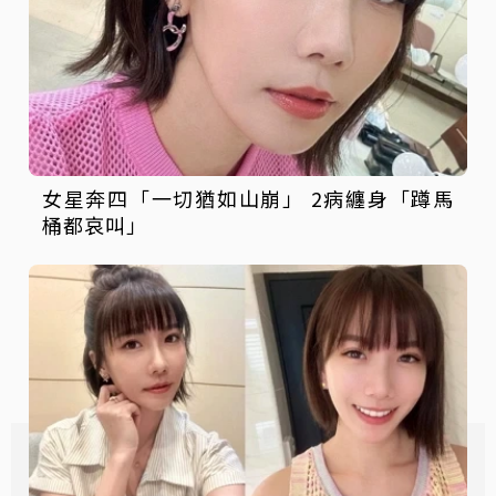
女星奔四「一切猶如山崩」 2病纏身「蹲馬
桶都哀叫」