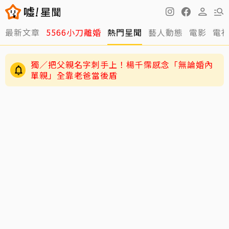
最新文章
5566小刀離婚
熱門星聞
藝人動態
電影
電
獨／把父親名字刺手上！楊千霈感念「無論婚內
單親」全靠老爸當後盾