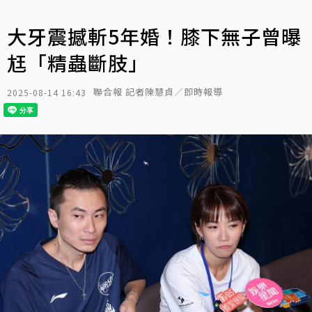
大牙震撼斬5年婚！膝下無子曾曝
尪「精蟲斷肢」
聯合報 記者陳慧貞／即時報導
2025-08-14 16:43