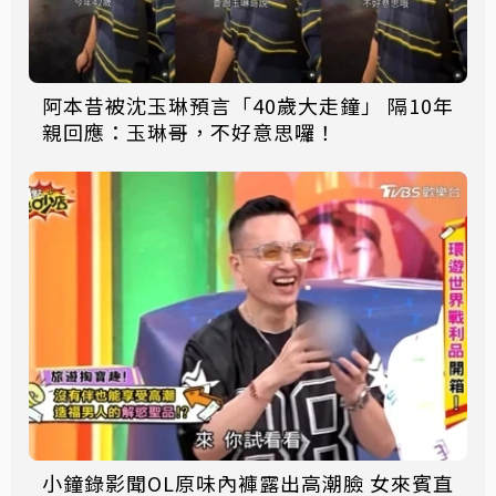
阿本昔被沈玉琳預言「40歲大走鐘」 隔10年
親回應：玉琳哥，不好意思囉！
小鐘錄影聞OL原味內褲露出高潮臉 女來賓直