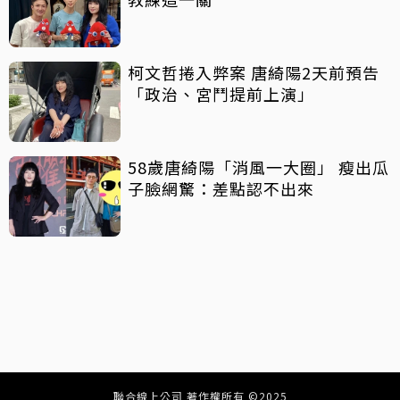
柯文哲捲入弊案 唐綺陽2天前預告
「政治、宮鬥提前上演」
58歲唐綺陽「消風一大圈」 瘦出瓜
子臉網驚：差點認不出來
聯合線上公司 著作權所有 ©2025