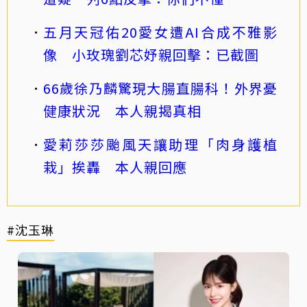
五月天冠佑20愛女遭AI合成不雅影
像 小玫瑰劉芯妤親回擊：已截圖
66歲徐乃麟驚現大腸直腸科！外界憂
健康狀況 本人親揭真相
愛莉莎莎颱風天讓助理「肉身護植
栽」挨轟 本人親回應
#沈玉琳