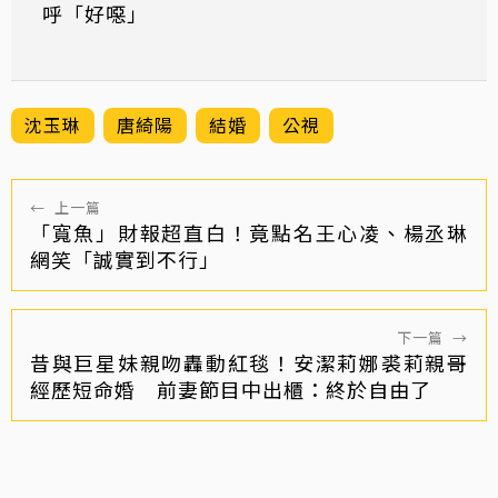
呼「好噁」
沈玉琳
唐綺陽
結婚
公視
←
上一篇
「寬魚」財報超直白！竟點名王心凌、楊丞琳
網笑「誠實到不行」
下一篇
→
昔與巨星妹親吻轟動紅毯！安潔莉娜裘莉親哥
經歷短命婚 前妻節目中出櫃：終於自由了