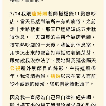
7/24我跟
唐綺陽
老師搭檔錄11點熱吵
店，當天已感到前所未有的疲倦，之前
走十步路就累，那天已經縮短成五步就
得休息，一天四集的主持全靠唐老師。
撐完熱吵店的一天後，我回到休息室，
用快哭出來的聲音打電話給老婆芽芽，
跟她說我沒辦法了，要她幫我延後隔天
公視
新外景節目的錄影。主持這麼多
年，我沒請過假，
結婚
以來在家人面前
從不疲憊的硬漢，終於向身體低頭了。
因為我一直認為自己是自律神經失調，
所以接下來的幾天我開始尋求身心科的