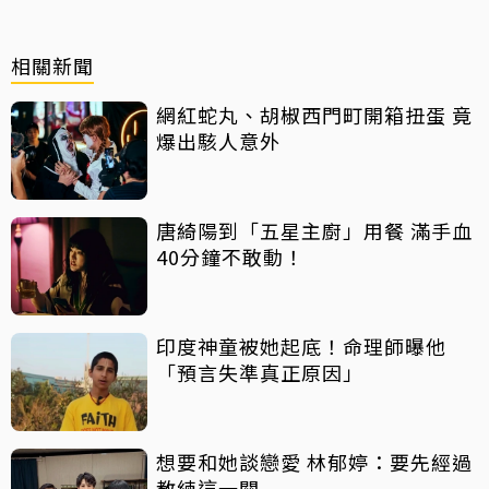
相關新聞
網紅蛇丸、胡椒西門町開箱扭蛋 竟
爆出駭人意外
唐綺陽到「五星主廚」用餐 滿手血
40分鐘不敢動！
印度神童被她起底！命理師曝他
「預言失準真正原因」
想要和她談戀愛 林郁婷：要先經過
教練這一關