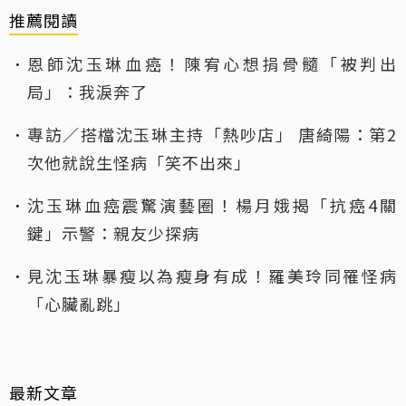
推薦閱讀
恩師沈玉琳血癌！陳宥心想捐骨髓「被判出
局」：我淚奔了
專訪／搭檔沈玉琳主持「熱吵店」 唐綺陽：第2
次他就說生怪病「笑不出來」
沈玉琳血癌震驚演藝圈！楊月娥揭「抗癌4關
鍵」示警：親友少探病
見沈玉琳暴瘦以為瘦身有成！羅美玲同罹怪病
「心臟亂跳」
最新文章