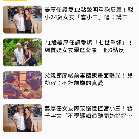
姜厚任護愛12點聲明重砲反擊！駁
小24歲女友「當小三」嗆：講三
小？
71歲姜厚任認愛爆「七世重逢」！
網質疑女友學歷背景 他6點反
擊：你們不懂
父親節廖峻前妻餵飯畫面曝光！兒
動容：不計前嫌的真愛
姜厚任女友陳苡孋遭控當小三！發
千字文「不學邏輯很難開始好好
活」