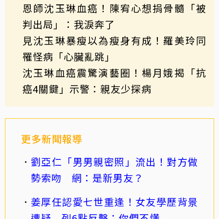
恩師沈玉琳血癌！陳宥心想捐骨髓「被
判出局」：我淚奔了
見沈玉琳暴瘦以為瘦身有成！羅美玲同
罹怪病「心臟亂跳」
沈玉琳血癌震驚演藝圈！楊月娥揭「抗
癌4關鍵」示警：親友少探病
更多新聞報導
劉亞仁「男男親密照」流出！對方做
勢索吻 網：是新男友？
姜厚任認愛七世重逢！女友學歷背景
遭疑 列6點反擊：你們不懂