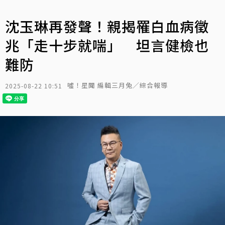
沈玉琳再發聲！親揭罹白血病徵
兆「走十步就喘」 坦言健檢也
難防
噓！星聞 編輯三月兔／綜合報導
2025-08-22 10:51