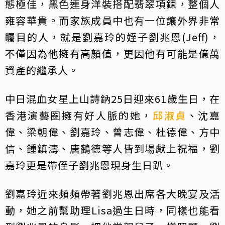
態極佳，黑色連身洋裝搭配翡翠項鍊，整個人
雍容華貴。而家族成員中也有一位讓外界非常
矚目的人，就是劉嘉玲的姪子劉兆恩(Jeff)，
不僅因為他擁有高顏值，更因他有可能是億萬
資產的繼承人。
中日混血女星上山詩鈉25日迎來61歲生日，在
香港演藝圈擁有好人脈的她，
邱淑貞
、沈嘉
偉、梁朝偉、劉嘉玲、曾志偉、杜德偉、方中
信、鍾鎮濤、唐鶴德等人皆到場獻上祝福，劉
嘉玲更是帶侄子劉兆恩現身生日趴。
劉嘉玲近來頻頻帶著劉兆恩出席各大晚宴及活
動，她之前幫助理Lisa過生日時，同樣也能看