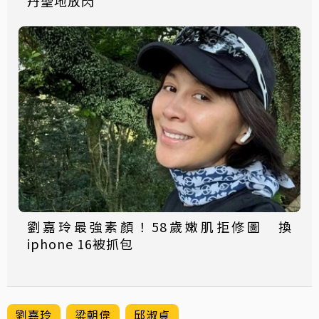
丹聖地放閃
劉嘉玲最強素顏！58歲嫩肌拒修圖 換
iphone 16被抓包
劉嘉玲
梁朝偉
邱淑貞