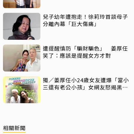
兒子幼年遭抱走！徐莉玲首談母子
分離內幕「巨大傷痛」
遭提醒慎防「騙財騙色」 姜厚任
笑了：應該是提醒女方才對
獨／姜厚任小24歲女友遭爆「當小
三還有老公小孩」女網友怒揭黑歷
史
相關新聞