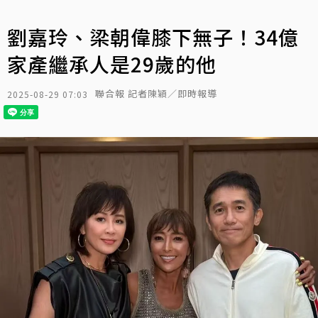
劉嘉玲、梁朝偉膝下無子！34億
家產繼承人是29歲的他
聯合報 記者陳穎／即時報導
2025-08-29 07:03