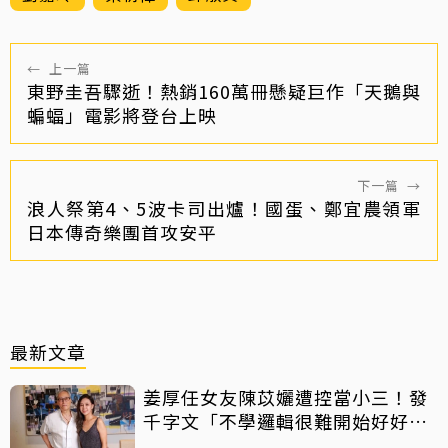
←
上一篇
東野圭吾驟逝！熱銷160萬冊懸疑巨作「天鵝與
蝙蝠」電影將登台上映
下一篇
→
浪人祭第4、5波卡司出爐！國蛋、鄭宜農領軍
日本傳奇樂團首攻安平
最新文章
姜厚任女友陳苡孋遭控當小三！發
千字文「不學邏輯很難開始好好
活」