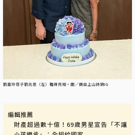
劉嘉玲侄子劉兆恩（左）難得亮相。圖／摘自上山詩鈉IG
編輯推薦
財產超過數十億！69歲男星宣告「不讓
小孩繼承」：全捐給國家