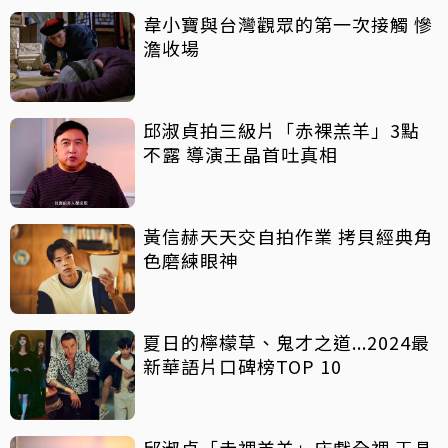
韋小寶與台灣觀眾的第一次接觸 慘
澹收場
邱淑貞拍三級片「赤裸羔羊」3點
不露 導演王晶首吐真相
黃信赫天天交自拍作業 拷貝經典角
色磨練眼神
夏日的檸檬草、鬼才之道...2024最
新華語片口碑榜TOP 10