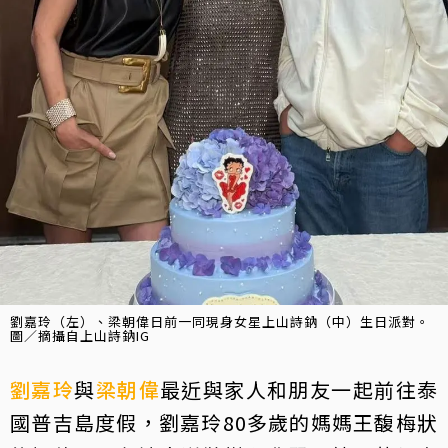
劉嘉玲（左）、梁朝偉日前一同現身女星上山詩鈉（中）生日派對。
圖／摘攝自上山詩鈉IG
劉嘉玲
與
梁朝偉
最近與家人和朋友一起前往泰
國普吉島度假，劉嘉玲80多歲的媽媽王馥梅狀