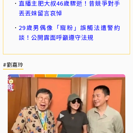
直播主肥大叔46歲驟逝！昔競爭對手
丟丟妹留言哀悼
29歲男偶像「寵粉」誤觸法遭警約
談！公開露面呼籲遵守法規
#劉嘉玲