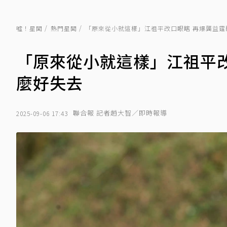
噓！星聞
熱門星聞
「原來從小就這樣」江祖平改口眼瞎 再爆龔益霆
「原來從小就這樣」江祖平
麼好失去
聯合報 記者趙大智／即時報導
2025-09-06 17:43