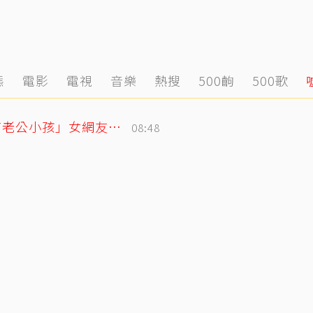
態
電影
電視
音樂
熱搜
500齣
500歌
獨／姜厚任小24歲女友遭爆「當小三還有老公小孩」女網友怒揭黑歷史
08:48