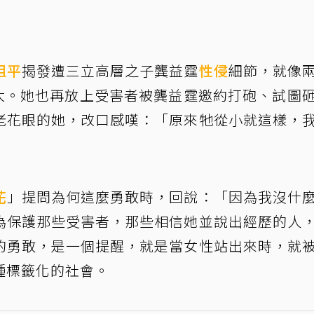
祖平
揭發遭三立高層之子龔益霆
性侵
細節，就像
漸擴大。她也再放上受害者被龔益霆邀約打砲、試圖
老花眼的她，改口感嘆：「原來牠從小就這樣，
花
」提問為何這麼勇敢時，回說：「因為我沒什
為保護那些受害者，那些相信她並說出經歷的人
的勇敢，是一個提醒，就是當女性站出來時，就
種標籤化的社會。