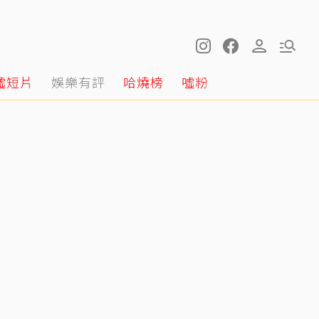
噓短片
娛樂有評
哈燒榜
噓粉