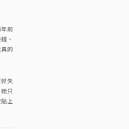
兩年前
砸錢、
我真的
麼好失
，她只
被貼上