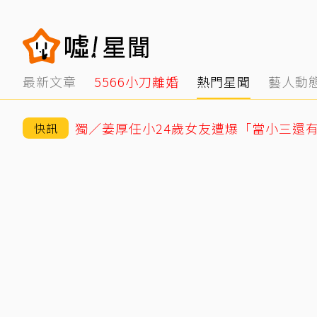
最新文章
5566小刀離婚
熱門星聞
藝人動
快訊