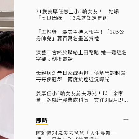
71歲姜厚任戀上小2輪女友！ 她曝
「七世因緣」：3歲就認定是他
「五燈獎」最美主持人報喜！「185公
分帥兒」要百萬名畫當賀禮
演藝工會終於聯絡上田路路 她一聽這名
字卻立刻掛電話
母親病逝昔日家醜再掀！侯炳瑩認封鎖
哥哥侯冠群 兩度抗癌近況曝光
姜厚任小2輪女友前夫曝光！以「余家
菁」嫁縣府農業處科長 交往3個月即...
即時
阿雅憶24歲失去爸爸「人生最難一