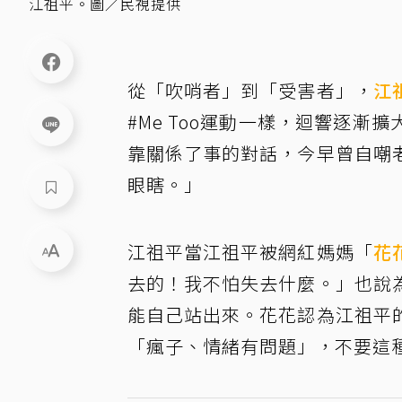
江祖平。圖／民視提供
從「吹哨者」到「受害者」，
江
#Me Too運動一樣，迴響逐
靠關係了事的對話，今早曾自嘲
眼瞎。」
江祖平當江祖平被網紅媽媽「
花
去的！我不怕失去什麼。」也說
能自己站出來。花花認為江祖平
「瘋子、情緒有問題」，不要這