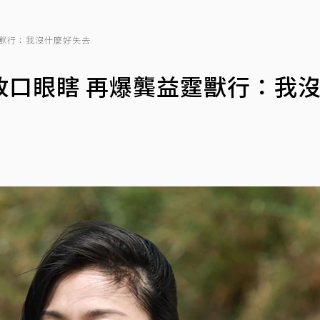
獸行：我沒什麼好失去
改口眼瞎 再爆龔益霆獸行：我