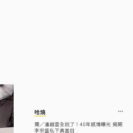
哈燒
獨／潘越雲全說了！40年感情曝光 揭開
李宗盛私下真面目