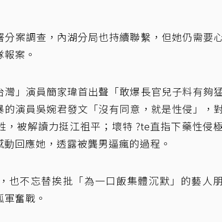
署分案調查，內湖分局也持續聯繫，但她仍需要
隊報案。
台灣」演員簡家瑋首出聲「敢爆長官兒子料有夠
暴的演員吳婉君發文「沒有同意，就是性侵」，
，被解讀力挺江祖平；壞特 ?te直指下藥性侵
感動回應她，透露被龔男逼瘋的過程。
，也不忘替挨批「為一口飯集體沉默」的藝人
孤軍奮戰。