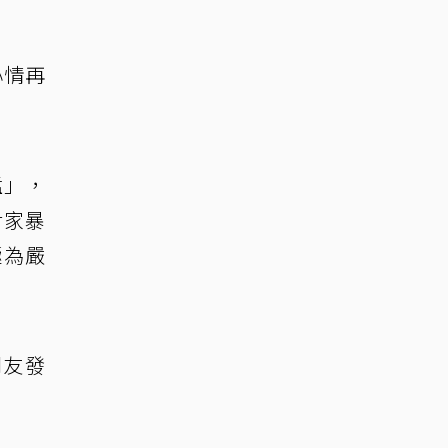
心情再
猛」，
對家暴
極為嚴
朋友發