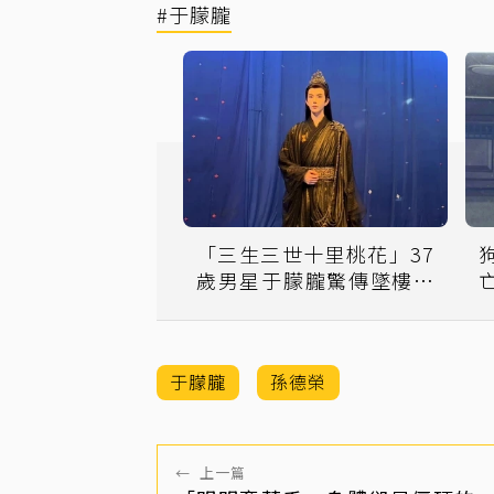
#于朦朧
「三生三世十里桃花」37
歲男星于朦朧驚傳墜樓身
亡 昨晚才與朋友聚會
于朦朧
孫德榮
←
上一篇