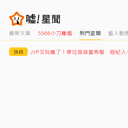
最新文章
5566小刀離婚
熱門星聞
藝人動
JYP又玩瘋了！穿垃圾袋當秀服 經紀
快訊