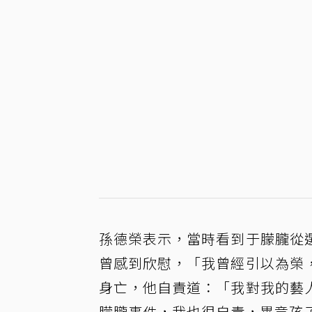
孫德榮表示，當時看到于朦朧從
曾感到欣慰，「我曾經引以為榮
身亡，他自責道：「我對我的藝
朦朧事件，我也很自責，畢竟孩