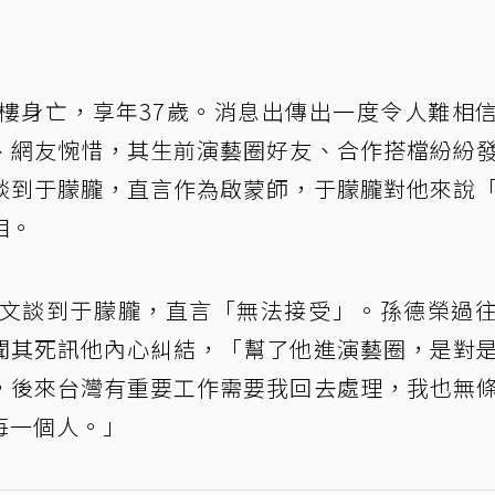
墜樓身亡，享年37歲。消息出傳出一度令人難相
、網友惋惜，其生前演藝圈好友、合作搭檔紛紛
談到于朦朧，直言作為啟蒙師，于朦朧對他來說
相。
發文談到于朦朧，直言「無法接受」。孫德榮過
聞其死訊他內心糾結，「幫了他進演藝圈，是對
，後來台灣有重要工作需要我回去處理，我也無
每一個人。」