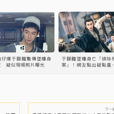
狗仔爆于朦朧驚傳墜樓身
于朦朧墜樓身亡「排除
亡 疑似現場照片曝光
案」！網友點出疑點重
質疑另有隱情
下一