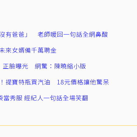
沒有爸爸」 老師暖回一句話全網鼻酸
未來女婿備千萬聘金
」正臉曝光 網驚：陳曉縮小版
！提寶特瓶買汽油 18元價格讓他驚呆
袋當秀服 經紀人一句話全場笑翻