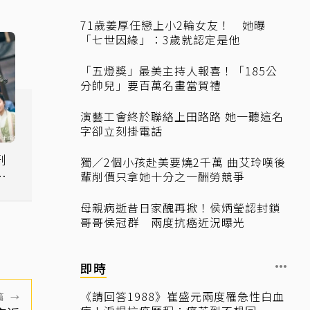
71歲姜厚任戀上小2輪女友！ 她曝
「七世因緣」：3歲就認定是他
「五燈獎」最美主持人報喜！「185公
分帥兒」要百萬名畫當賀禮
演藝工會終於聯絡上田路路 她一聽這名
字卻立刻掛電話
刑
獨／2個小孩赴美要燒2千萬 曲艾玲嘆後
重
輩削價只拿她十分之一酬勞競爭
母親病逝昔日家醜再掀！侯炳瑩認封鎖
哥哥侯冠群 兩度抗癌近況曝光
即時
《請回答1988》崔盛元兩度罹急性白血
篇
→