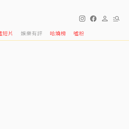
噓短片
娛樂有評
哈燒榜
噓粉