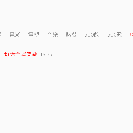
態
電影
電視
音樂
熱搜
500齣
500歌
人一句話全場笑翻
15:35