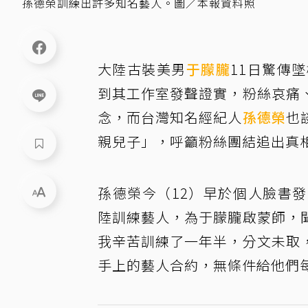
孫德榮訓練出許多知名藝人。圖／本報資料照
大陸古裝美男
于朦朧
11日驚傳
到其工作室發聲證實，粉絲哀痛
念，而台灣知名經紀人
孫德榮
也
親兒子」，呼籲粉絲團結追出真
孫德榮今（12）早於個人臉書
陸訓練藝人，為于朦朧啟蒙師，
我辛苦訓練了一年半，分文未取
手上的藝人合約，無條件給他們