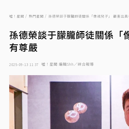
噓！星聞
熱門星聞
孫德榮談于朦朧師徒關係「像親兒子」 籲查出真
孫德榮談于朦朧師徒關係「
有尊嚴
噓！星聞 編輯Shh／綜合報導
2025-09-13 11:37