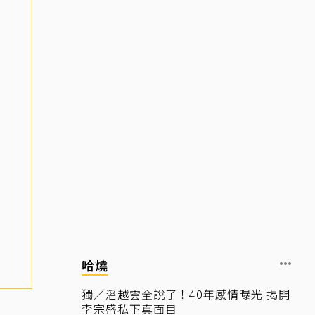
哈燒
獨／潘越雲全說了！40年感情曝光 揭開
李宗盛私下真面目