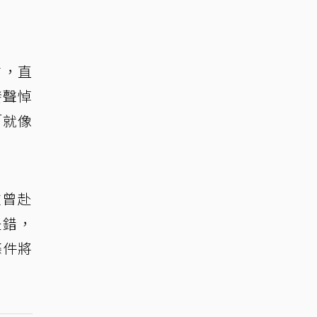
信，直
發聲悼
「就像
往曾赴
是錯，
條件將