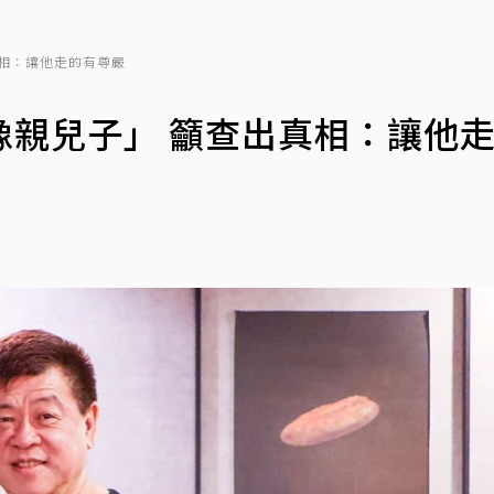
相：讓他走的有尊嚴
像親兒子」 籲查出真相：讓他