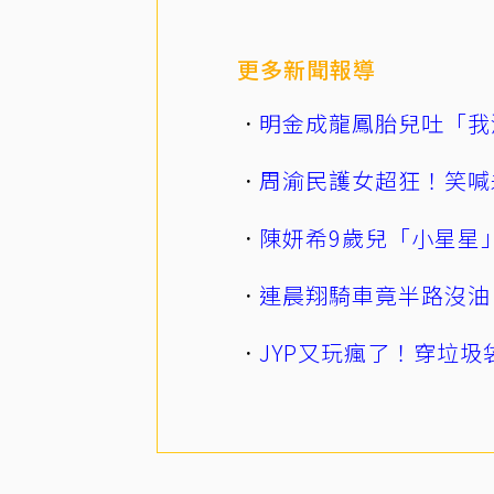
更多新聞報導
明金成龍鳳胎兒吐「我
周渝民護女超狂！笑喊
陳妍希9歲兒「小星星
連晨翔騎車竟半路沒油
JYP又玩瘋了！穿垃圾