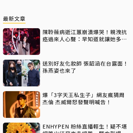
最新文章
陳聆薇病逝江蕙崩潰爆哭！親洩抗
癌過來人心聲：早知道就讓她多化
一點
送別好友化妝師 張韶涵在台露面！
孫燕姿也來了
爆「3字天王私生子」網友瘋猜周
杰倫 杰威爾怒發聲明喊告！
ENHYPEN 粉絲直播輕生！疑不堪