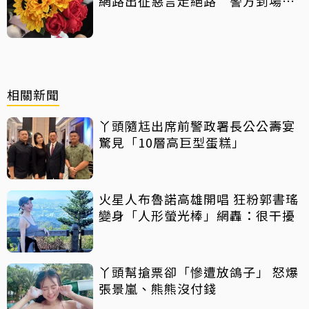
網路出征惡言走絕路 警方到場已
救不回
相關新聞
丫頭隨尪出席前警政署長公公壽宴
驚見「10層高巨型蛋糕」
火星人布魯諾高雄開唱 狂粉郭書瑤
變身「人形螢光棒」網轟：很干擾
丫頭幫搶票卻「慘遭放鴿子」 怒爆
張景嵐、熊熊沒付錢