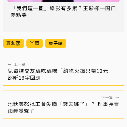
「我們這一攤」錄影有多累？王彩樺一開口
差點哭
夏和熙
丫頭
詹子晴
←
上一篇
兒遭控交友騙吃騙喝「約吃火鍋只帶10元」
邵昕13字回應
下一篇
→
池秋美怒批工會失職「錢去哪了」？ 理事長曹
雨婷發聲了