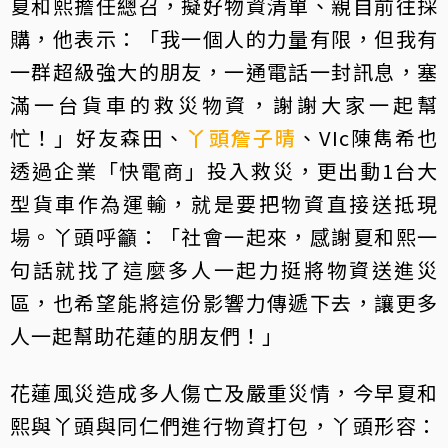
夏和熙擔任總召，擬好物資清單、親自前往採
購，他表示：「我一個人的力量有限，但我有
一群超級強大的朋友，一通電話一封訊息，塞
滿一台貨車的救災物資，謝謝大家一起幫
忙！」好友森田、
丫頭
詹子晴
、VIc陳雋希也
透過企業「快電商」投入救災，更出動1台大
型貨車作為運輸，就是要把物資直接送抵現
場。丫頭呼籲：「社會一起來，感謝夏和熙一
句話就找了這麼多人一起力挺將物資送進災
區，也希望能將這份影響力傳遞下去，讓更多
人一起幫助花蓮的朋友們！」
花蓮風災造成多人傷亡及嚴重災情，今早夏和
熙與丫頭與同仁們進行物資打包，丫頭形容：