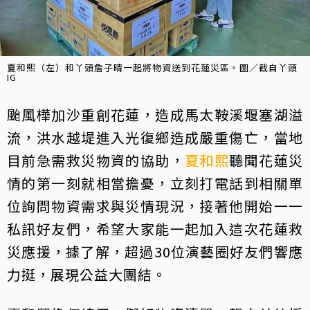
夏和熙（左）和丫頭詹子晴一起將物資送到花蓮災區。圖／截自丫頭
IG
颱風樺加沙重創花蓮，造成馬太鞍溪堰塞湖溢
流，洪水越堤進入光復鄉造成嚴重傷亡，當地
目前急需救災物資的協助，
夏和熙
聽聞花蓮災
情的第一刻就相當擔憂，立刻打電話到相關單
位詢問物資需求與災情現況，接著他開始一一
私訊好友們，希望大家能一起加入這次花蓮救
災應援，據了解，超過30位演藝圈好友們響應
力挺，展現公益大團結。