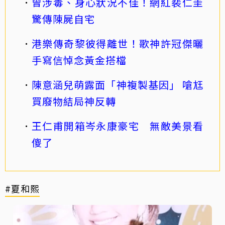
曾涉毒、身心狀況不佳！網紅裴仁圭
驚傳陳屍自宅
港樂傳奇黎彼得離世！歌神許冠傑曬
手寫信悼念黃金搭檔
陳意涵兒萌露面「神複製基因」 嗆尪
買廢物結局神反轉
王仁甫開箱岑永康豪宅 無敵美景看
傻了
#夏和熙