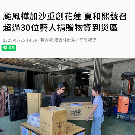
颱風樺加沙重創花蓮 夏和熙號召
超過30位藝人捐贈物資到災區
聯合報 記者林怡秀／即時報導
2025-09-25 14:26