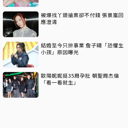
被爆找丫頭搶票卻不付錢 張景嵐回
應澄清
結婚至今只拚事業 詹子晴「恐懼生
小孩」原因曝光
歐陽妮妮挺35周孕肚 朝聖周杰倫
「看一看就生」