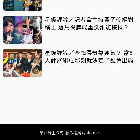
星級評論／記者會主持黃子佼絕對
稱王 落馬後牌局重洗誰能接棒？
星級評論／金鐘得獎靠運氣？ 當5
人評審組成那刻就決定了誰會出局
聯合線上公司 著作權所有 ©2025