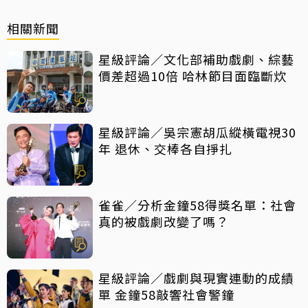
相關新聞
星級評論／文化部補助戲劇、綜藝
價差超過10倍 哈林節目面臨斷炊
星級評論／吳宗憲胡瓜縱橫電視30
年 退休、交棒各自掙扎
雀雀／分析金鐘58得獎名單：社會
真的被戲劇改變了嗎？
星級評論／戲劇與現實連動的成績
單 金鐘58敲響社會警鐘