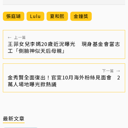
張庭瑚
Lulu
夏和熙
金鐘獎
←
上一篇
王菲女兒李嫣20歲近況曝光 現身基金會當志
工「側臉神似天后母親」
下一篇
→
金秀賢全面復出！官宣10月海外粉絲見面會 2
萬人場地曝光掀熱議
最新文章