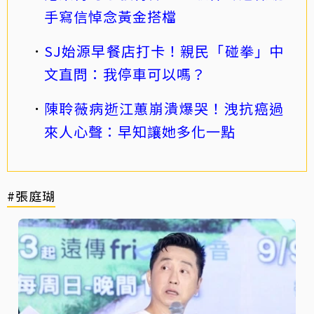
手寫信悼念黃金搭檔
SJ始源早餐店打卡！親民「碰拳」中
文直問：我停車可以嗎？
陳聆薇病逝江蕙崩潰爆哭！洩抗癌過
來人心聲：早知讓她多化一點
#張庭瑚