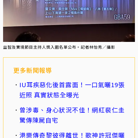
益智及實境節目主持人獎入圍名單公布。記者林怡秀／攝影
更多新聞報導
IU耳疾惡化後首露面！一口氣曬19張
近照 真實狀態全曝光
曾涉毒、身心狀況不佳！網紅裴仁圭
驚傳陳屍自宅
港樂傳奇黎彼得離世！歌神許冠傑曬