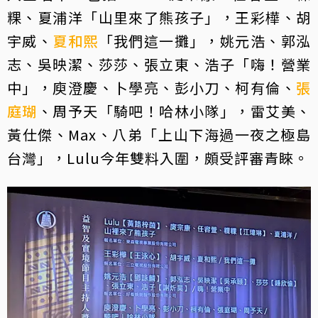
粿、夏浦洋「山里來了熊孩子」，王彩樺、胡
宇威、
夏和熙
「我們這一攤」，姚元浩、郭泓
志、吳映潔、莎莎、張立東、浩子「嗨！營業
中」，庾澄慶、卜學亮、彭小刀、柯有倫、
張
庭瑚
、周予天「騎吧！哈林小隊」，雷艾美、
黃仕傑、Max、八弟「上山下海過一夜之極島
台灣」，Lulu今年雙料入圍，頗受評審青睞。