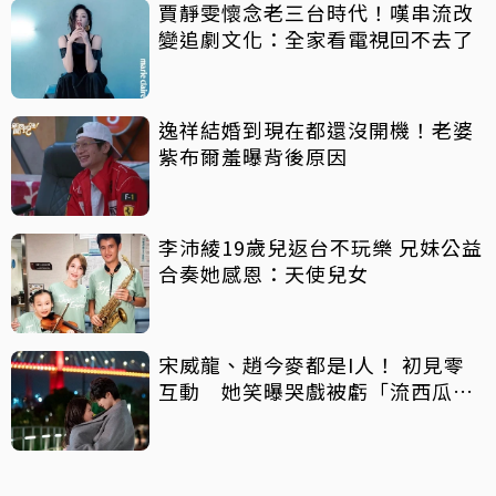
賈靜雯懷念老三台時代！嘆串流改
變追劇文化：全家看電視回不去了
逸祥結婚到現在都還沒開機！老婆
紫布爾羞曝背後原因
李沛綾19歲兒返台不玩樂 兄妹公益
合奏她感恩：天使兒女
宋威龍、趙今麥都是I人！ 初見零
互動 她笑曝哭戲被虧「流西瓜
汁」