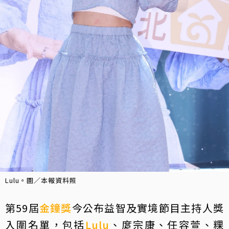
Lulu。圖／本報資料照
第59屆
金鐘獎
今公布益智及實境節目主持人獎
入圍名單，包括
Lulu
、庹宗康、任容萱、粿