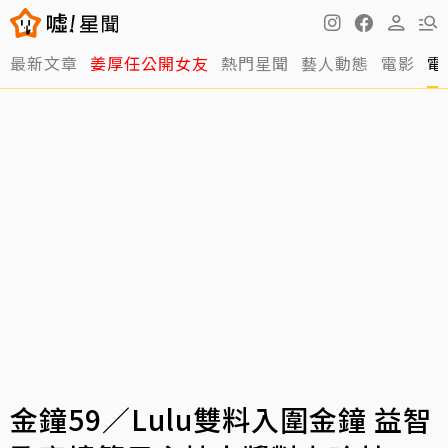
最新文章
姜厚任公開女友
熱門星聞
藝人動態
電影
電
金鐘59／Lulu雙料入圍金鐘 益智