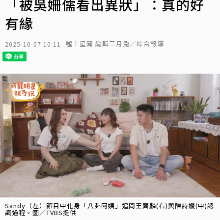
「被吳姍儒看出異狀」：真的好
有緣
噓！星聞 編輯三月兔／綜合報導
2025-10-07 10:11
Sandy（左）節目中化身「八卦阿姨」追問王齊麟(右)與陳詩媛(中)認
識過程。圖／TVBS提供