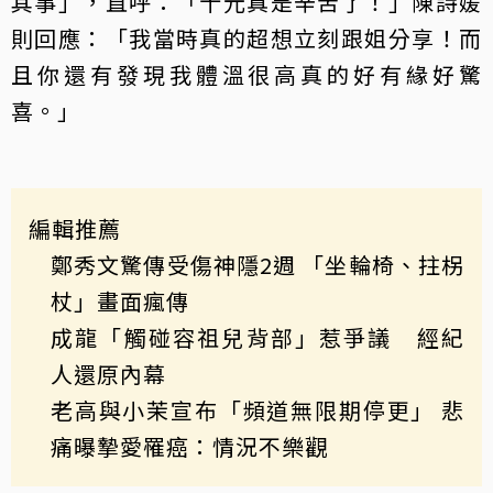
其事」，直呼：「十元真是辛苦了！」陳詩媛
則回應：「我當時真的超想立刻跟姐分享！而
且你還有發現我體溫很高真的好有緣好驚
喜。」
編輯推薦
鄭秀文驚傳受傷神隱2週 「坐輪椅、拄柺
杖」畫面瘋傳
成龍「觸碰容祖兒背部」惹爭議 經紀
人還原內幕
老高與小茉宣布「頻道無限期停更」 悲
痛曝摯愛罹癌：情況不樂觀