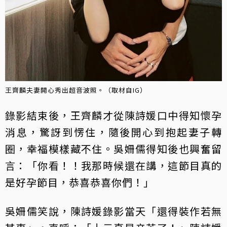
王齊麟夫妻開心秀出超音波照。（取材自IG）
錄影結束後，王齊麟才從陳詩媛口中得知懷孕
消息，驚訝到愣住，隨後開心到抱起妻子轉
圈，幸福模樣藏不住。吳姍儒得知後也興奮留
言：「你看！！我那時候還在講，這節目真的
是好孕節目，恭喜恭喜你們！」
吳姍儒笑說，陳詩媛錄影當天「還得裝作若無