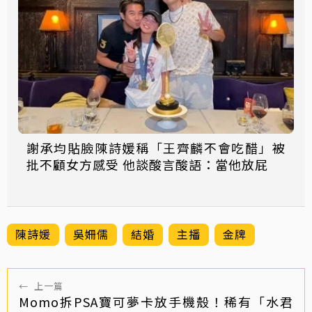
謝承均貼臉陳詩媛稱「王齊麟不會吃醋」被
批不顧女方感受 他談酸言酸語：當他放屁
陳詩媛
吳姍儒
結婚
主播
金牌
←
上一篇
Momo拆PSA寶可夢卡放手機殼！稀有「水君