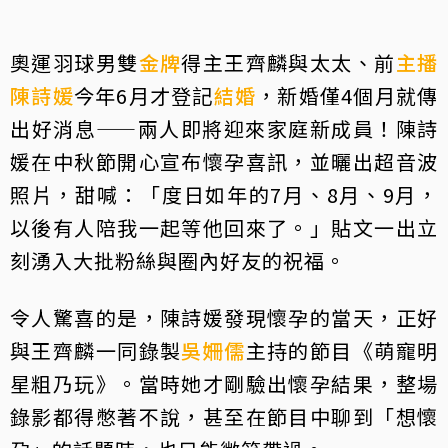
奧運羽球男雙
金牌
得主王齊麟與太太、前
主播
陳詩媛
今年6月才登記
結婚
，新婚僅4個月就傳
出好消息——兩人即將迎來家庭新成員！陳詩
媛在中秋節開心宣布懷孕喜訊，並曬出超音波
照片，甜喊：「度日如年的7月、8月、9月，
以後有人陪我一起等他回來了。」貼文一出立
刻湧入大批粉絲與圈內好友的祝福。
令人驚喜的是，陳詩媛發現懷孕的當天，正好
與王齊麟一同錄製
吳姍儒
主持的節目《萌寵明
星粗乃玩》。當時她才剛驗出懷孕結果，整場
錄影都得憋著不說，甚至在節目中聊到「想懷