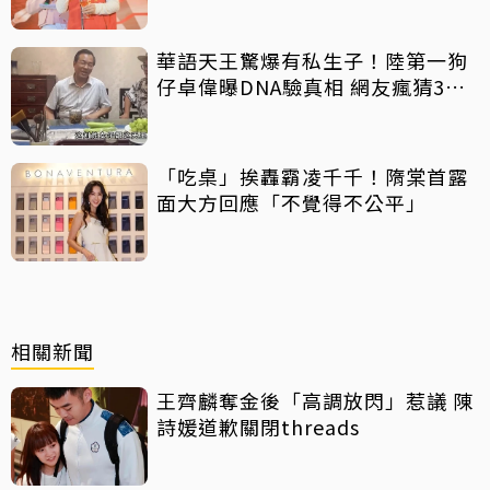
華語天王驚爆有私生子！陸第一狗
仔卓偉曝DNA驗真相 網友瘋猜3字
巨星
「吃桌」挨轟霸凌千千！隋棠首露
面大方回應「不覺得不公平」
相關新聞
王齊麟奪金後「高調放閃」惹議 陳
詩媛道歉關閉threads