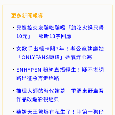
更多新聞報導
兒遭控交友騙吃騙喝「約吃火鍋只帶
10元」 邵昕13字回應
女歌手出輯卡關7年！老公竟建議她
「ONLYFANS賺錢」她氣炸心寒
ENHYPEN 粉絲直播輕生！疑不堪網
路出征惡言走絕路
推理大師的時代謝幕 重溫東野圭吾
作品改編影視經典
華語天王驚爆有私生子！陸第一狗仔