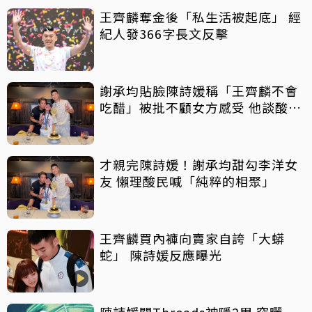
王齊麟奪金後「私生活被起底」 經
紀人發366字長文反擊
謝承均貼臉陳詩媛稱「王齊麟不會
吃醋」被批不顧女方感受 他談酸言
酸語：當他放屁
才親完陳詩媛！謝承均甜勾李洋女
友 懶理酸民喊「純粹的相聚」
王齊麟買內褲向賣家自誇「大蟒
蛇」 陳詩媛反應曝光
陳詩媛關Threads神隱2周 突曬