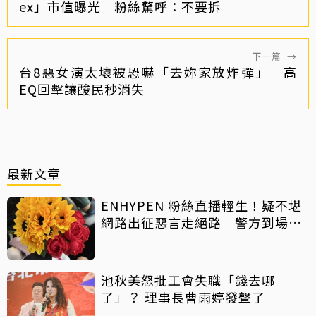
ex」市值曝光 粉絲驚呼：不要拆
下一篇
→
台8惡女演太壞被恐嚇「去妳家放炸彈」 高
EQ回擊讓酸民秒消失
最新文章
ENHYPEN 粉絲直播輕生！疑不堪
網路出征惡言走絕路 警方到場已
救不回
池秋美怒批工會失職「錢去哪
了」？ 理事長曹雨婷發聲了