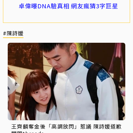
卓偉曝DNA驗真相 網友瘋猜3字巨星
#陳詩媛
王齊麟奪金後「高調放閃」惹議 陳詩媛道歉