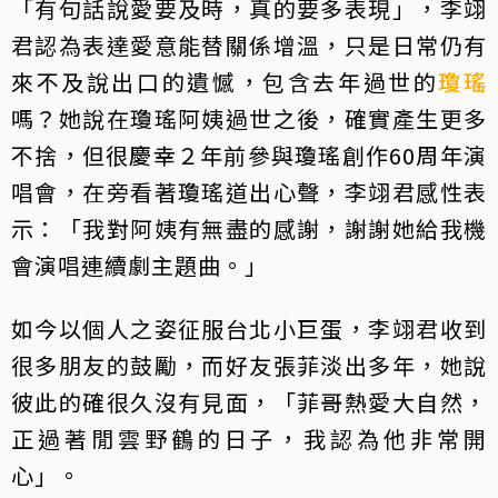
「有句話說愛要及時，真的要多表現」，李翊
君認為表達愛意能替關係增溫，只是日常仍有
來不及說出口的遺憾，包含去年過世的
瓊瑤
嗎？她說在瓊瑤阿姨過世之後，確實產生更多
不捨，但很慶幸２年前參與瓊瑤創作60周年演
唱會，在旁看著瓊瑤道出心聲，李翊君感性表
示：「我對阿姨有無盡的感謝，謝謝她給我機
會演唱連續劇主題曲。」
如今以個人之姿征服台北小巨蛋，李翊君收到
很多朋友的鼓勵，而好友張菲淡出多年，她說
彼此的確很久沒有見面，「菲哥熱愛大自然，
正過著閒雲野鶴的日子，我認為他非常開
心」。