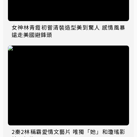
女神林青霞初嘗清裝造型美到驚人 感情風暴
遠走美國避鋒頭
2秦2林稱霸愛情文藝片 唯獨「她」和瓊瑤影