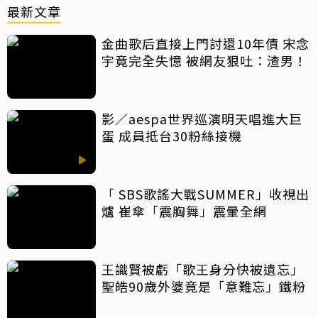
最新文章
金曲歌后直接上門討還10年債 宋念
宇竟完全失憶 被網友狠吐：渣男！
影／aespa世界巡演明天唱進大巨
蛋 成員抵台30粉絲接機
「 SBS歌謠大戰SUMMER」收視出
爐 崔傘「震胸舞」震暈全網
王識賢被虧「歌王身分快被遺忘」
聖皓90歲外婆竟是「意難忘」鐵粉