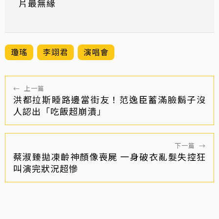
片最無緣
瓊瑤
李翊君
演唱會
←
上一篇
洪都拉斯睡路邊當街友！范逸臣蓄滿臉鬍子沒
人認出「吃飯超崩潰」
下一篇
→
蔡淑臻拋凍齡神顏像喪屍 一身破衣亂髮失控狂
叫演完狀況超慘