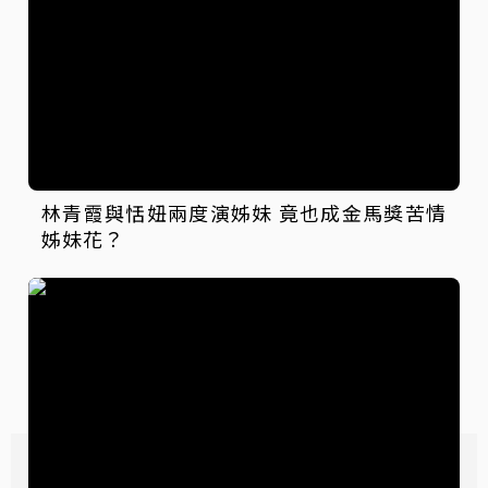
林青霞與恬妞兩度演姊妹 竟也成金馬獎苦情
姊妹花？