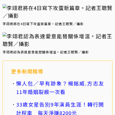
李翊君將在4日寫下攻蛋新篇章。記者王聰賢／攝影
李翊君認為表達愛意能替關係增溫。記者王聰賢／攝影
更多新聞報導
懶人包／早有跡象？楊銘威.方志友
11年婚姻裂痕一次看
33歲女星告別9年演員生涯！轉行開
計程車 每天淨賺8200元