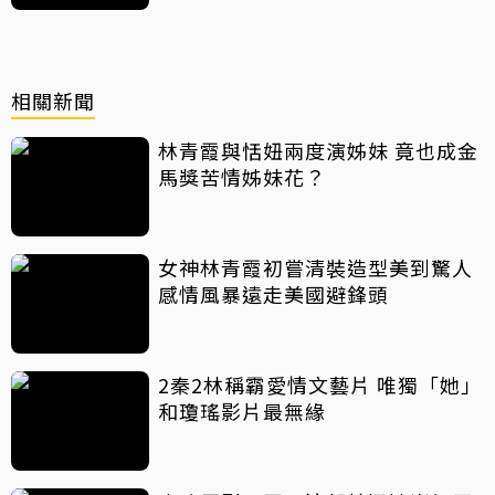
相關新聞
林青霞與恬妞兩度演姊妹 竟也成金
馬獎苦情姊妹花？
女神林青霞初嘗清裝造型美到驚人
感情風暴遠走美國避鋒頭
2秦2林稱霸愛情文藝片 唯獨「她」
和瓊瑤影片最無緣