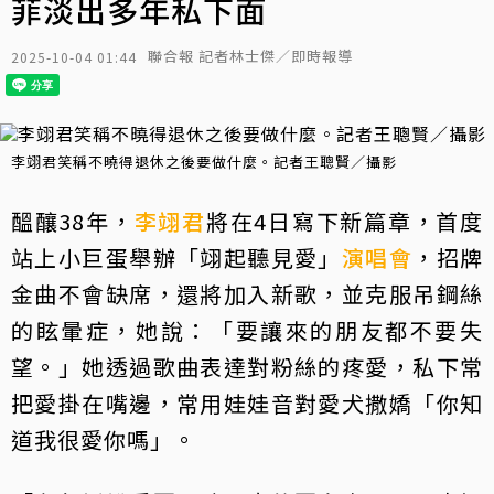
菲淡出多年私下面
聯合報 記者林士傑／即時報導
2025-10-04 01:44
李翊君笑稱不曉得退休之後要做什麼。記者王聰賢／攝影
醞釀38年，
李翊君
將在4日寫下新篇章，首度
站上小巨蛋舉辦「翊起聽見愛」
演唱會
，招牌
金曲不會缺席，還將加入新歌，並克服吊鋼絲
的眩暈症，她說：「要讓來的朋友都不要失
望。」她透過歌曲表達對粉絲的疼愛，私下常
把愛掛在嘴邊，常用娃娃音對愛犬撒嬌「你知
道我很愛你嗎」。