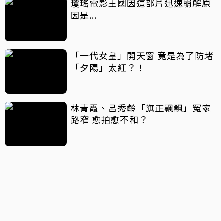
瓊瑤電影王國因這部片迅速崩解原
因是...
「一代女皇」開天窗 竟是為了防堵
「夕陽」太紅？！
林青霞、呂秀齡「旗正飄飄」冤家
路窄 愈拍愈不和？