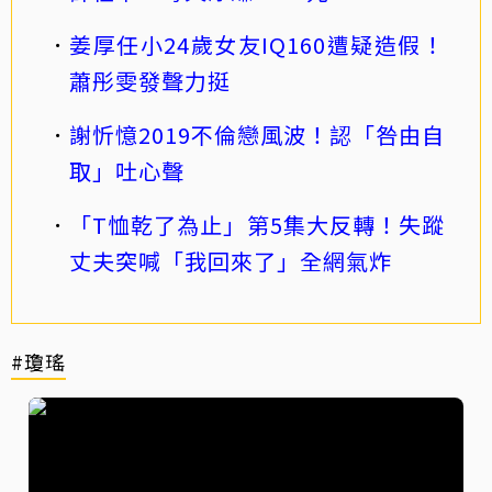
姜厚任小24歲女友IQ160遭疑造假！
蕭彤雯發聲力挺
謝忻憶2019不倫戀風波！認「咎由自
取」吐心聲
「T恤乾了為止」第5集大反轉！失蹤
丈夫突喊「我回來了」全網氣炸
#瓊瑤