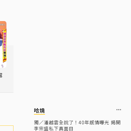
露
哈燒
獨／潘越雲全說了！40年感情曝光 揭開
李宗盛私下真面目