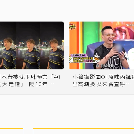
阿本昔被沈玉琳預言「40
小鐘錄影聞OL原味內褲
歲大走鐘」 隔10年親回
出高潮臉 女來賓直呼「好
應：玉琳哥，不好意思
噁」
囉！