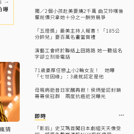
篇
→
拍曝
獨／2個小孩赴美要燒2千萬 曲艾玲嘆後
輩削價只拿她十分之一酬勞競爭
「五燈獎」最美主持人報喜！「185公
分帥兒」要百萬名畫當賀禮
演藝工會終於聯絡上田路路 她一聽這名
字卻立刻掛電話
71歲姜厚任戀上小2輪女友！ 她曝
「七世因緣」：3歲就認定是他
母親病逝昔日家醜再掀！侯炳瑩認封鎖
哥哥侯冠群 兩度抗癌近況曝光
即時
「影后」史艾瑪首闖日本劇組天天像受
瘋猜