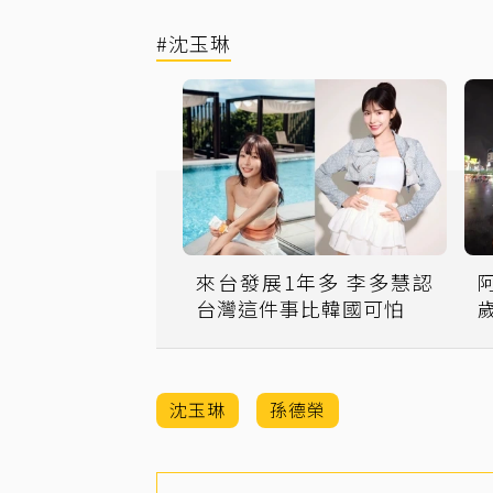
#沈玉琳
來台發展1年多 李多慧認
台灣這件事比韓國可怕
沈玉琳
孫德榮