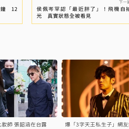
下一
鐘 12
侯佩岑罕認「最近胖了」！飛機自
光 真實狀態全被看見
化妝師 張韶涵在台露
爆「3字天王私生子」網友