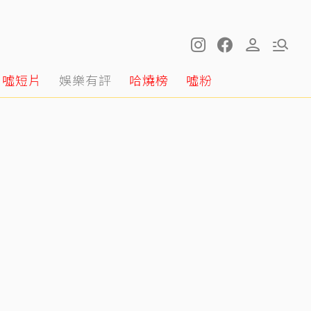
噓短片
娛樂有評
哈燒榜
噓粉