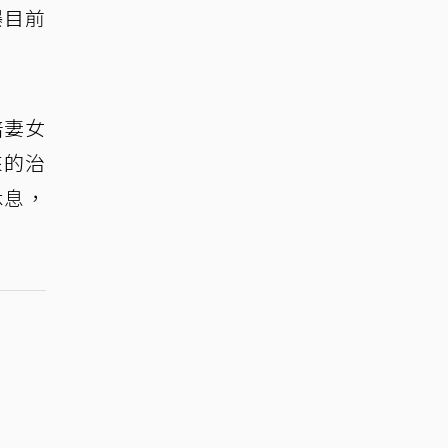
曝目前
陪妻女
來的治
休息，