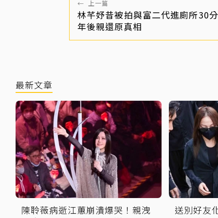
←
上一篇
林芊妤昔被拍與富二代進廁所30分
年後親還原真相
最新文章
陳聆薇病逝江蕙崩潰爆哭！親洩
送別好友