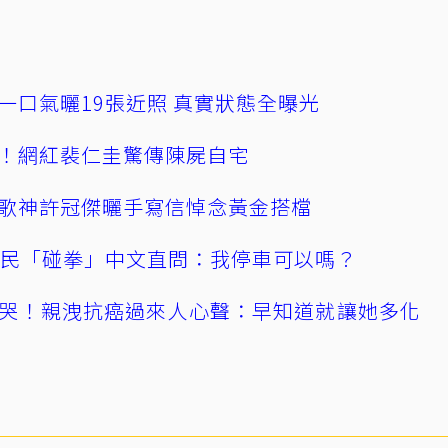
一口氣曬19張近照 真實狀態全曝光
！網紅裴仁圭驚傳陳屍自宅
歌神許冠傑曬手寫信悼念黃金搭檔
親民「碰拳」中文直問：我停車可以嗎？
哭！親洩抗癌過來人心聲：早知道就讓她多化