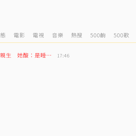
動態
電影
電視
音樂
熱搜
500齣
500歌
李翊君不忍了！農場文爆扯婚變、女兒非親生 她酸：是睡我床底下？
17:46