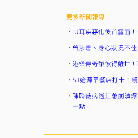
更多新聞報導
IU耳疾惡化後首露面！
曾涉毒、身心狀況不佳
港樂傳奇黎彼得離世！
SJ始源早餐店打卡！
陳聆薇病逝江蕙崩潰爆
一點