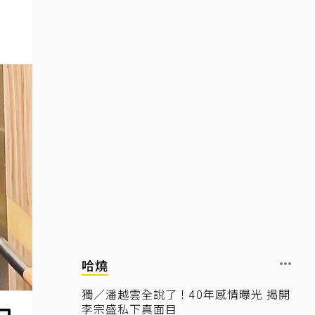
哈燒
獨／潘越雲全說了！40年感情曝光 揭開
李宗盛私下真面目