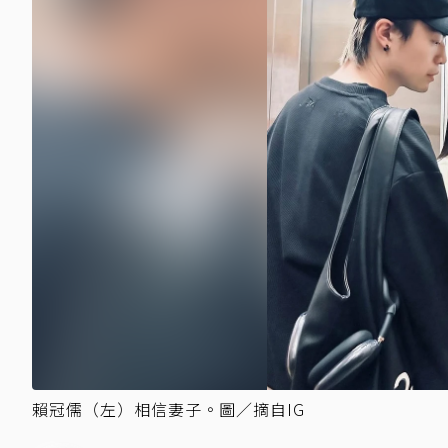
賴冠儒（左）相信妻子。圖／摘自IG