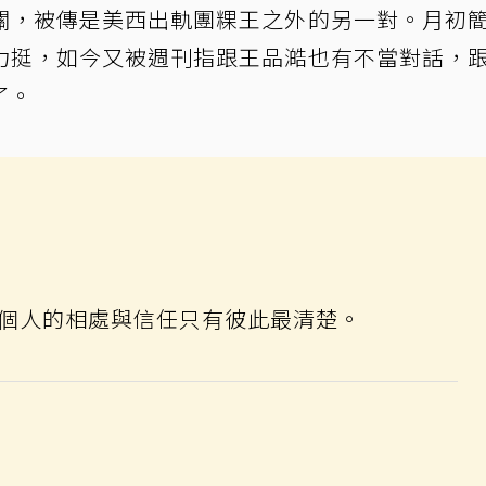
關，被傳是美西出軌團粿王之外的另一對。月初
力挺，如今又被週刊指跟王品澔也有不當對話，
了。
個人的相處與信任只有彼此最清楚。