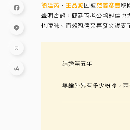
簡廷芮
、
王品澔
因被
范姜彥豐
取
聲明否認，簡廷芮老公賴冠儒也
也曖昧。而賴冠儒又再發文護妻
結婚第五年
無論外界有多少紛擾，兩