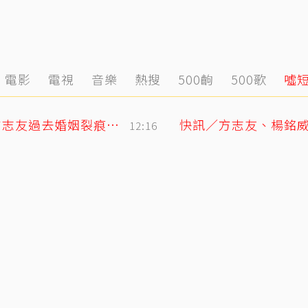
電影
電視
音樂
熱搜
500齣
500歌
噓
12年婚姻走到盡頭早有跡象？楊銘威、方志友過去婚姻裂痕一次看
12:16