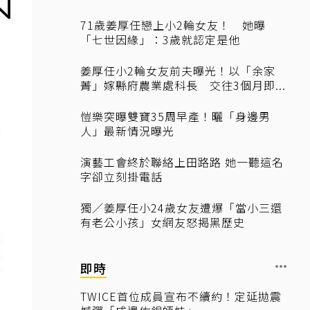
71歲姜厚任戀上小2輪女友！ 她曝
「七世因緣」：3歲就認定是他
姜厚任小2輪女友前夫曝光！以「余家
菁」嫁縣府農業處科長 交往3個月即...
愷樂突曝雙寶35周早產！曬「身邊男
人」最新情況曝光
演藝工會終於聯絡上田路路 她一聽這名
字卻立刻掛電話
獨／姜厚任小24歲女友遭爆「當小三還
有老公小孩」女網友怒揭黑歷史
即時
TWICE首位成員宣布不續約！定延拋震