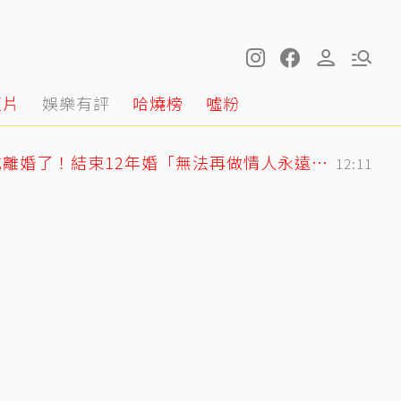
短片
娛樂有評
哈燒榜
噓粉
快訊／方志友、楊銘威離婚了！結束12年婚「無法再做情人永遠是家人」
12:11