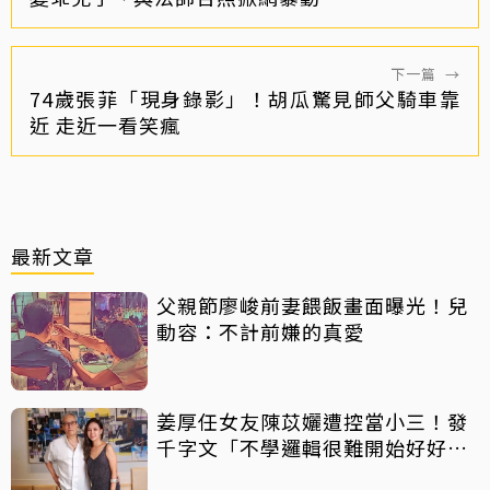
下一篇
→
74歲張菲「現身錄影」！胡瓜驚見師父騎車靠
近 走近一看笑瘋
最新文章
父親節廖峻前妻餵飯畫面曝光！兒
動容：不計前嫌的真愛
姜厚任女友陳苡孋遭控當小三！發
千字文「不學邏輯很難開始好好
活」