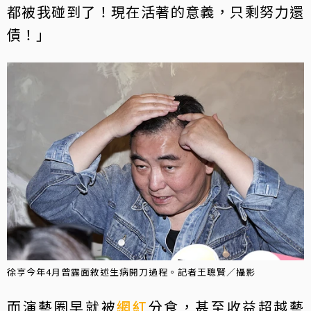
都被我碰到了！現在活著的意義，只剩努力還
債！」
徐亨今年4月曾露面敘述生病開刀過程。記者王聰賢／攝影
而演藝圈早就被
網紅
分食，甚至收益超越藝