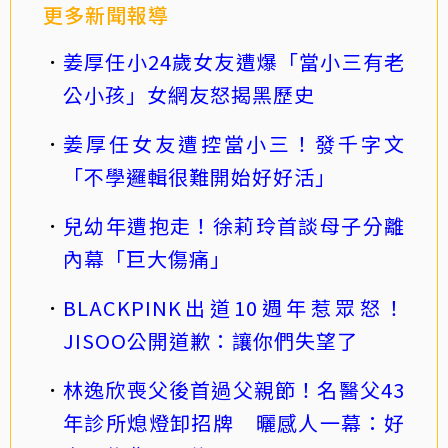
更多新聞報導
姜厚任小24歲女友遭爆「當小三有老
公小孩」女網友怒揭黑歷史
姜厚任女友遭控當小三！發千字文
「不學邏輯很難開始好好活」
兒幼年遭抱走！徐莉玲首談母子分離
內幕「巨大傷痛」
BLACKPINK出道10週年惹眾怒！
JISOO公開道歉：讓你們失望了
林逸欣喪父後首過父親節！名醫父43
年診所熄燈卸招牌 曬感人一幕：好