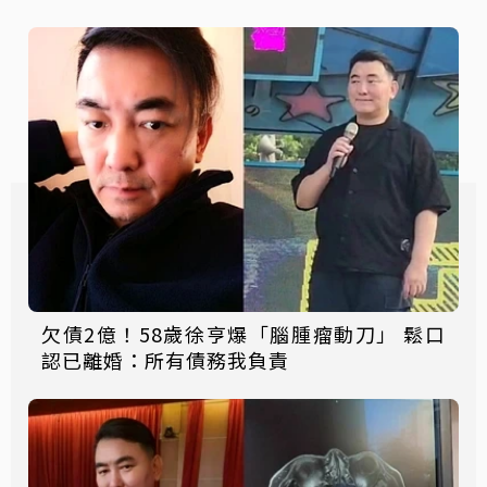
欠債2億！58歲徐亨爆「腦腫瘤動刀」 鬆口
認已離婚：所有債務我負責