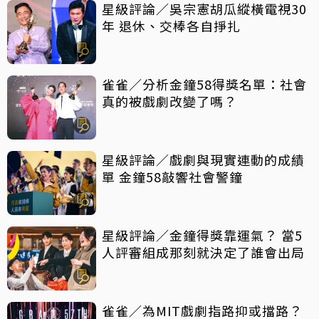
星級評論／吳宗憲胡瓜縱橫電視30
年 退休、交棒各自掙扎
雀雀／分析金鐘58得獎名單：社會
真的被戲劇改變了嗎？
星級評論／戲劇與現實連動的成績
單 金鐘58敲響社會警鐘
星級評論／金鐘得獎靠運氣？ 當5
人評審組成那刻就決定了誰會出局
雀雀／為MIT戲劇指路抑或擋路？