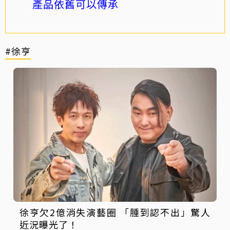
產品依舊可以傳承
#徐亨
徐亨欠2億消失演藝圈 「腫到認不出」驚人
近況曝光了！