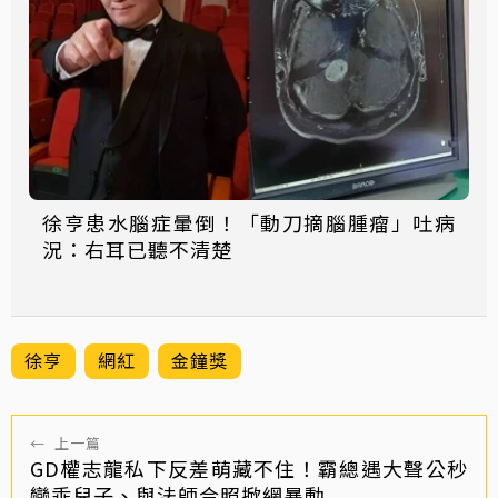
徐亨患水腦症暈倒！「動刀摘腦腫瘤」吐病
況：右耳已聽不清楚
徐亨
網紅
金鐘獎
←
上一篇
GD權志龍私下反差萌藏不住！霸總遇大聲公秒
變乖兒子、與法師合照掀網暴動