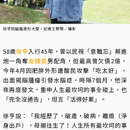
徐亨因腦瘤身形大變。記者王聰賢／攝影
58歲
徐亨
入行45年，曾以民視「意難忘」蔡進
炮一角奪
金鐘獎
男配角，但最高曾欠債2億，
今年4月因肥胖外形遭酸民攻擊「吃太好」，
出面揭腦腫瘤引發水腦症。時隔7個月，他深
夜再度發文，重申人生最坎坷的事全碰上，也
「完全沒通告」，坦言「活得好累」。
徐亨說：「我經歷了，破產，破病，離婚（淨
身出戶），母親往生了！人生所有最坎坷的事