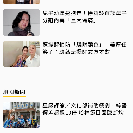
兒子幼年遭抱走！徐莉玲首談母子
分離內幕「巨大傷痛」
遭提醒慎防「騙財騙色」 姜厚任
笑了：應該是提醒女方才對
相關新聞
星級評論／文化部補助戲劇、綜藝
價差超過10倍 哈林節目面臨斷炊