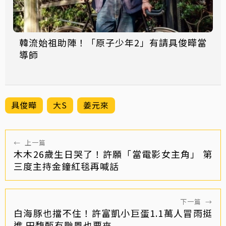
韓流始祖助陣！「原子少年2」有請具俊曄當
導師
具俊曄
大S
姜元來
←
上一篇
木木26歲生日哭了！許願「當電影女主角」 第
三度主持金鐘紅毯再喊話
下一篇
→
白海豚也擋不住！許富凱小巨蛋1.1萬人冒雨挺
進 田馥甄有颱風也要來