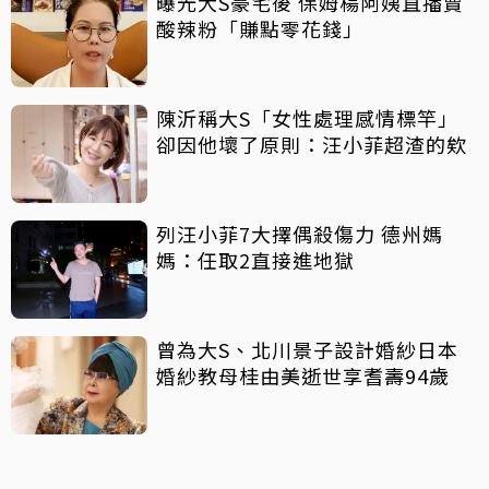
曝光大S豪宅後 保姆楊阿姨直播賣
酸辣粉「賺點零花錢」
陳沂稱大S「女性處理感情標竿」
卻因他壞了原則：汪小菲超渣的欸
列汪小菲7大擇偶殺傷力 德州媽
媽：任取2直接進地獄
曾為大S、北川景子設計婚紗日本
婚紗教母桂由美逝世享耆壽94歲