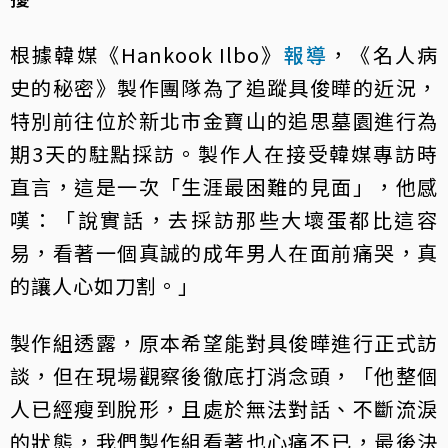
根據韓媒《Hankook Ilbo》
報導
，《名人病
史的秘密》製作團隊為了追蹤具俊曄的近況，
特別前往位於新北市金寶山的追思墓園進行為
期3天的駐點採訪。製作人在接受韓媒專訪時
直言，這是一次「生涯最困難的見面」，他感
嘆：「說實話，去採訪那些大壞蛋都比這容
易，看著一個真誠的成年男人在面前痛哭，真
的讓人心如刀割。」
製作組透露，原本希望能對具俊曄進行正式訪
談，但在現場觀察後徹底打消念頭，「他整個
人已經瘦到脫形，且處於無法對話、不斷流淚
的狀態，我們製作組看著也心痛不已，最後決