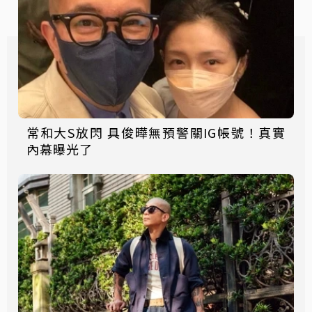
常和大S放閃 具俊曄無預警關IG帳號！真實
內幕曝光了