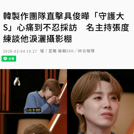
韓製作團隊直擊具俊曄「守護大
S」心痛到不忍採訪 名主持張度
練談他淚灑攝影棚
噓！星聞 編輯Shh／綜合報導
2026-02-04 19:27