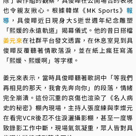
除了製作組的觀察，具俊曄在公開場合的表現
也令親友揪心。根據韓媒《MK Sports》
報
導
，具俊曄近日現身大S逝世週年紀念雕塑
「熙媛的永遠軌道」揭幕儀式。他的昔日搭檔
姜元來
在社群平台發文透露，在休息室見到具
俊曄反覆聽著情歌落淚，並在紙上瘋狂寫滿
「熙媛、熙媛啊」等字樣。
姜元來表示，當時具俊曄聽著歌詞中「等我們
再相見的那天，我會先奔向你」的段落，情緒
完全崩潰。這份沉重的哀傷也渲染了《名人病
史的秘密》棚內現場，主持人張度練與李燦元
在看完VCR後忍不住淚灑攝影棚，甚至一度導
致錄影工作中斷，現場氣氛凝重，眾人皆對具