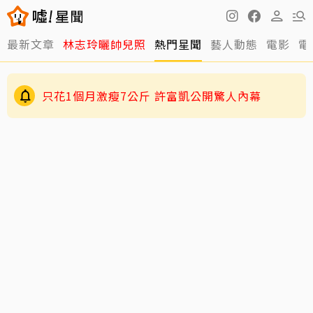
最新文章
林志玲曬帥兒照
熱門星聞
藝人動態
電影
電
只花1個月激瘦7公斤 許富凱公開驚人內幕