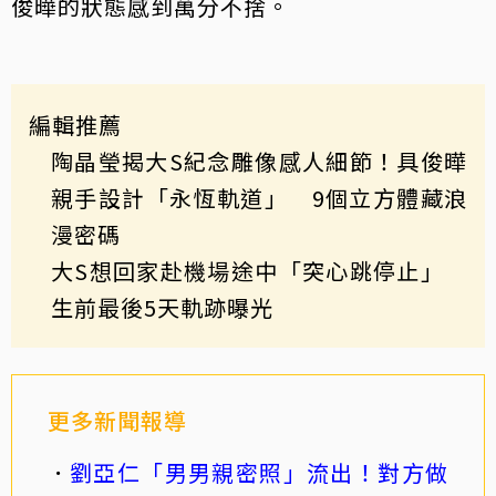
俊曄的狀態感到萬分不捨。
編輯推薦
陶晶瑩揭大S紀念雕像感人細節！具俊曄
親手設計「永恆軌道」 9個立方體藏浪
漫密碼
大S想回家赴機場途中「突心跳停止」
生前最後5天軌跡曝光
更多新聞報導
劉亞仁「男男親密照」流出！對方做