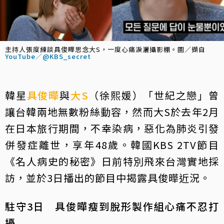
主持人張度練談具俊曄思念大S，一度心痛淚灑攝影棚。圖／擷自
YouTube／@KBS_secret
韓星
具俊曄
與
大S
（徐熙媛）「世紀之戀」曾
讓台韓兩地無數粉絲動容，然而大S於去年2月
在日本旅行期間，不幸染病，惡化為肺炎引發
併發症離世，享年48歲。韓國KBS 2TV節目
《名人病史的秘密》日前特別飛來台灣實地採
訪，並於3日播出的節目中揭露具俊曄近況。
駐守3日 具俊曄瘦到脫形製作組心痛不忍打
擾