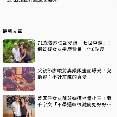
最新文章
71歲姜厚任認愛爆「七世重逢」！
網質疑女友學歷背景 他6點反
擊：你們不懂
父親節廖峻前妻餵飯畫面曝光！兒
動容：不計前嫌的真愛
姜厚任女友陳苡孋遭控當小三！發
千字文「不學邏輯很難開始好好
活」