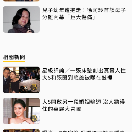
兒子幼年遭抱走！徐莉玲首談母子
分離內幕「巨大傷痛」
相關新聞
星級評論／一張床墊割出真實人性
大S和張蘭到底誰被矇在鼓裡
大S開啟另一段婚姻輪迴 沒人勸得
住的華麗大冒險