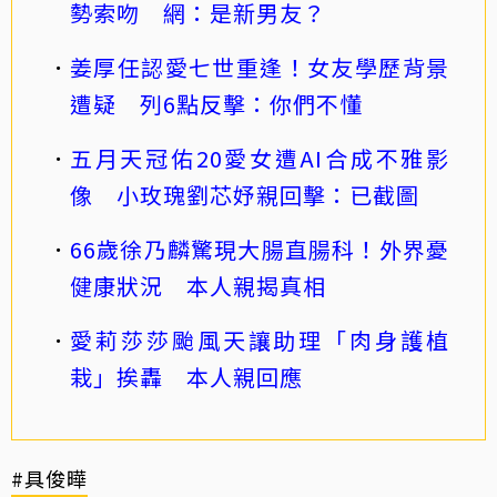
勢索吻 網：是新男友？
姜厚任認愛七世重逢！女友學歷背景
遭疑 列6點反擊：你們不懂
五月天冠佑20愛女遭AI合成不雅影
像 小玫瑰劉芯妤親回擊：已截圖
66歲徐乃麟驚現大腸直腸科！外界憂
健康狀況 本人親揭真相
愛莉莎莎颱風天讓助理「肉身護植
栽」挨轟 本人親回應
#具俊曄