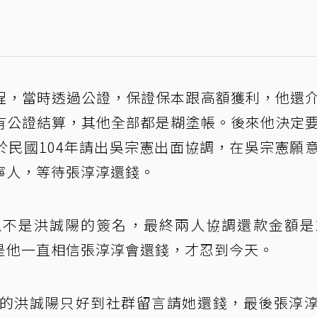
程，當時透過公證，保證保本跟高額獲利，他還
有公證結算，其他全部都是糊塗帳。後來他決定
於民國104年請出吳宗憲出面協調，在吳宗憲願
寧人，等待張淳淳還錢。
不是洪誠陽的簽名，最終兩人協調還款金額是2
是他一直相信張淳淳會還錢，才忍到今天。
年的洪誠陽只好到社群留言請她還錢，最後張淳