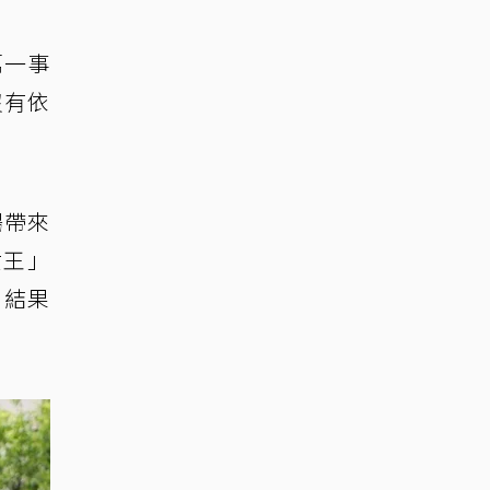
萬一事
沒有依
陽帶來
女王」
，結果