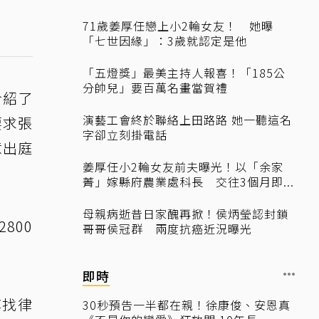
71歲姜厚任戀上小2輪女友！ 她曝
「七世因緣」：3歲就認定是他
「五燈獎」最美主持人報喜！「185公
分帥兒」要百萬名畫當賀禮
介紹了
演藝工會終於聯絡上田路路 她一聽這名
要求張
字卻立刻掛電話
意出庭
姜厚任小2輪女友前夫曝光！以「余家
菁」嫁縣府農業處科長 交往3個月即...
母親病逝昔日家醜再掀！侯炳瑩認封鎖
800
哥哥侯冠群 兩度抗癌近況曝光
即時
淳找律
30秒預告一半都在親！徐康俊、安恩真