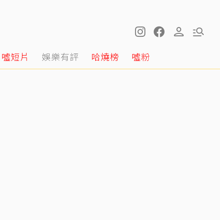
噓短片
娛樂有評
哈燒榜
噓粉