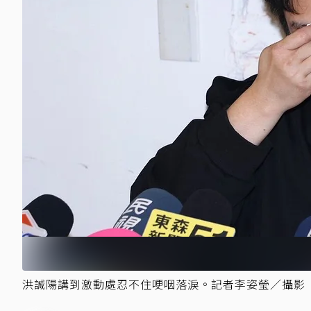
洪誠陽講到激動處忍不住哽咽落淚。記者李姿瑩／攝影