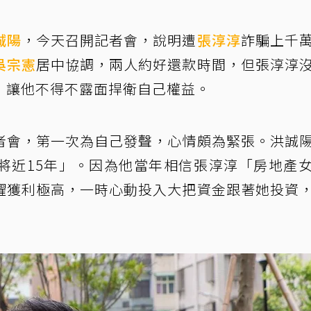
誠陽
，今天召開記者會，說明遭
張淳淳
詐騙上千
吳宗憲
居中協調，兩人約好還款時間，但張淳淳
，讓他不得不露面捍衛自己權益。
者會，第一次為自己發聲，心情頗為緊張。洪誠
將近15年」。因為他當年相信張淳淳「房地產
耀獲利極高，一時心動投入大把資金跟著她投資