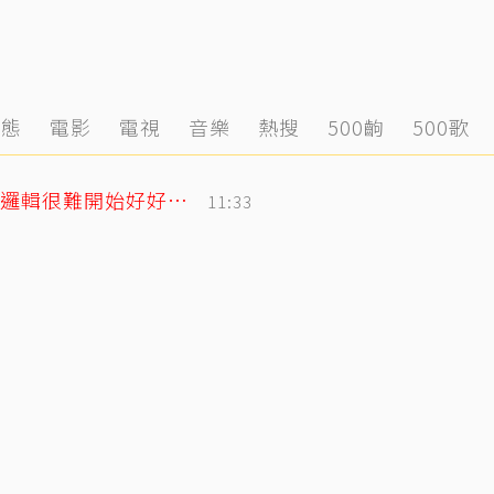
動態
電影
電視
音樂
熱搜
500齣
500歌
遭控當小三！姜厚任女友發千字文「不學邏輯很難開始好好活」
11:33