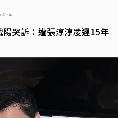
遲15年
陽哭訴：遭張淳淳凌遲15年