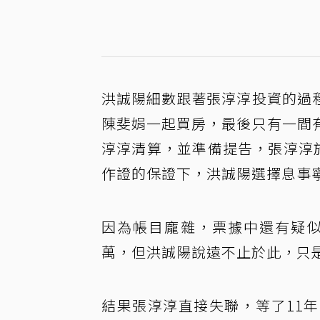
洪誠陽細數跟著張淳淳投資的過
陳斐娟一起買房，最後只有一間
淳淳清算，並準備提告，張淳淳
作證的保證下，洪誠陽選擇息事
因為帳目龐雜，票據中還有疑似
萬，但洪誠陽說遠不止於此，只
結果張淳淳直接失聯，等了11