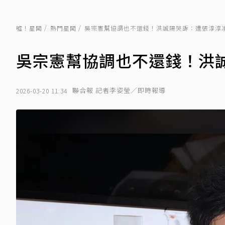
噓！星聞
熱門星聞
吳宗憲幫協調也不還錢！洪誠陽哭訴：遭張淳淳凌
吳宗憲幫協調也不還錢！洪誠
聯合報 記者李姿瑩／即時報導
2026-03-20 11:34