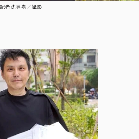
記者沈昱嘉／攝影