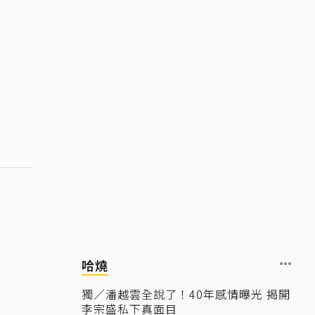
哈燒
獨／潘越雲全說了！40年感情曝光 揭開
李宗盛私下真面目