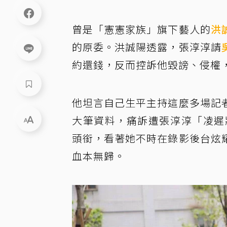
曾是「憲憲家族」旗下藝人的
洪
的原委。洪誠陽透露，張淳淳請
約還錢，反而控訴他毀謗、侵權
他坦言自己生平主持這麼多場記
大筆資料，痛訴遭張淳淳「凌遲
頭銜，看著她不時在錄影後台炫
血本無歸。