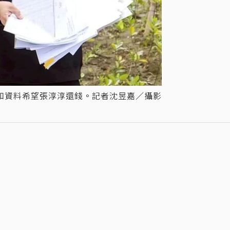
和資料希望張淳淳還錢。記者沈昱嘉／攝影