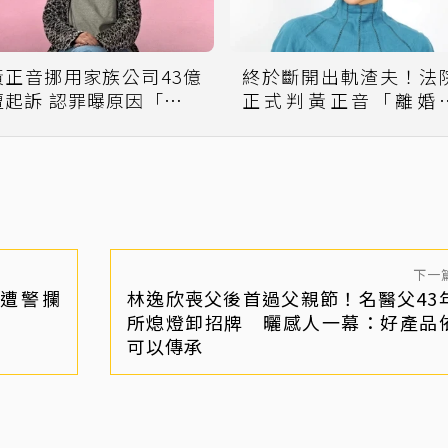
黃正音挪用家族公司43億
終於斷開出軌渣夫！法
遭起訴 認罪曝原因「想壯
正式判黃正音「離婚
大公司」
效」
下一
遭警攔
林逸欣喪父後首過父親節！名醫父43
所熄燈卸招牌 曬感人一幕：好產品
可以傳承