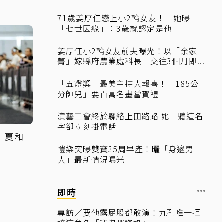
71歲姜厚任戀上小2輪女友！ 她曝
「七世因緣」：3歲就認定是他
姜厚任小2輪女友前夫曝光！以「余家
菁」嫁縣府農業處科長 交往3個月即...
「五燈獎」最美主持人報喜！「185公
分帥兒」要百萬名畫當賀禮
演藝工會終於聯絡上田路路 她一聽這名
字卻立刻掛電話
！夏和
愷樂突曝雙寶35周早產！曬「身邊男
人」最新情況曝光
即時
專訪／要他露屁股都敢演！九孔唯一拒