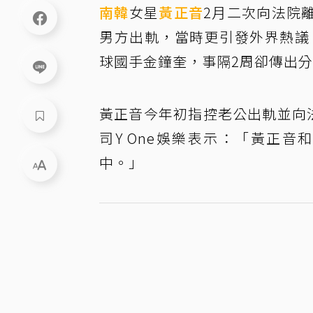
南韓
女星
黃正音
2月二次向法院
男方出軌，當時更引發外界熱議
球國手金鐘奎，事隔2周卻傳出
黃正音今年初指控老公出軌並向
司Y One娛樂表示：「黃正
中。」