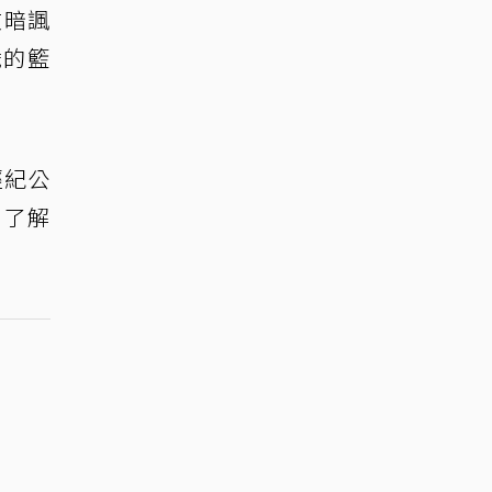
文暗諷
歲的籃
經紀公
互了解