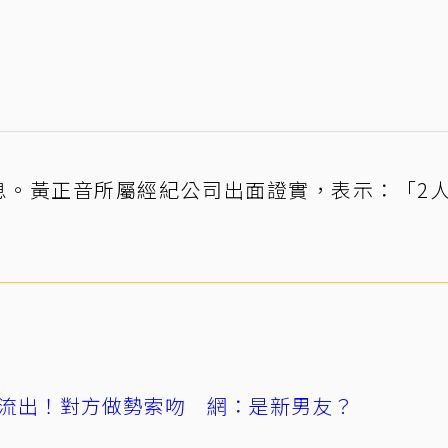
息。黃正音所屬經紀公司出面證實，表示：「2
流出！對方做勢索吻 網：是新男友？