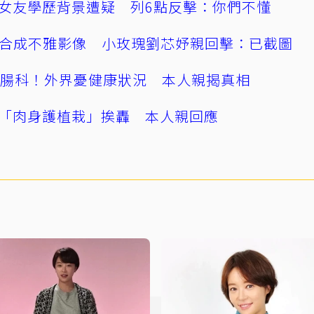
女友學歷背景遭疑 列6點反擊：你們不懂
AI合成不雅影像 小玫瑰劉芯妤親回擊：已截圖
直腸科！外界憂健康狀況 本人親揭真相
「肉身護植栽」挨轟 本人親回應