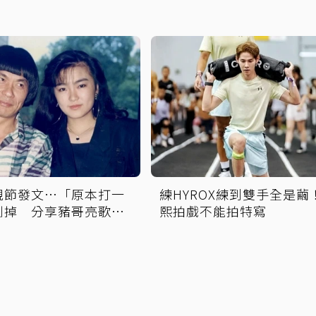
親節發文…「原本打一
練HYROX練到雙手全是繭
刪掉 分享豬哥亮歌廳
熙拍戲不能拍特寫
念