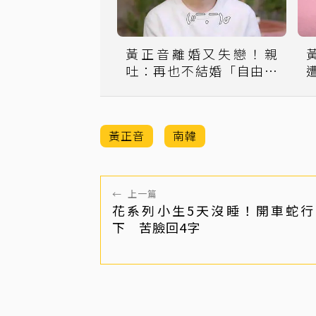
黃正音離婚又失戀！親
吐：再也不結婚「自由是
祝福」
黃正音
南韓
←
上一篇
花系列小生5天沒睡！開車蛇行
下 苦臉回4字