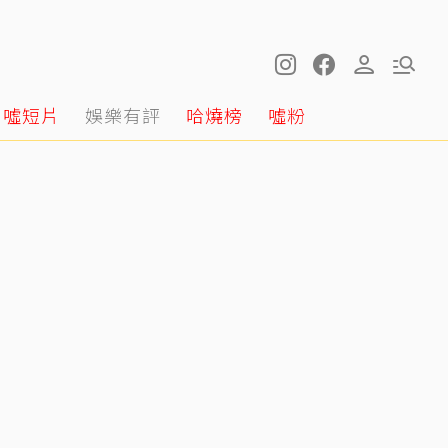
噓短片
娛樂有評
哈燒榜
噓粉