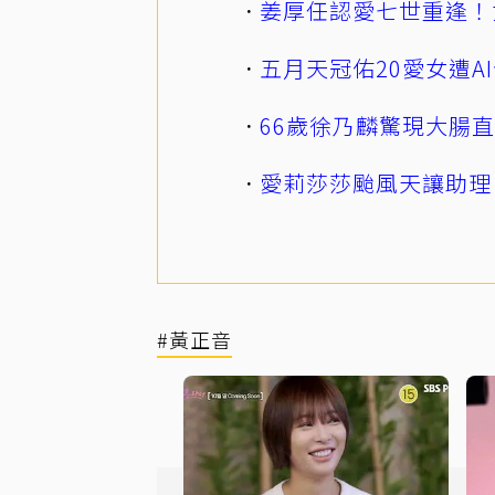
姜厚任認愛七世重逢！
五月天冠佑20愛女遭
66歲徐乃麟驚現大腸
愛莉莎莎颱風天讓助理
#黃正音