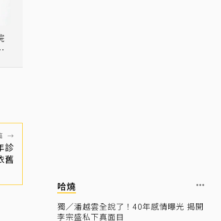
院
生
篇
→
年診
依舊
哈燒
獨／潘越雲全說了！40年感情曝光 揭開
李宗盛私下真面目