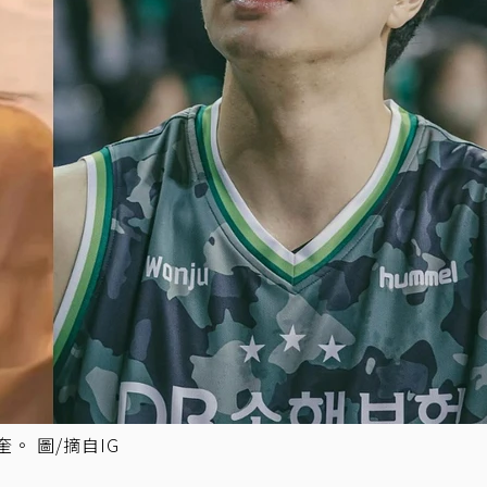
。 圖/摘自IG