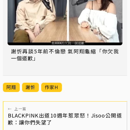
謝忻再談5年前不倫戀 氣阿翔龜縮「你欠我
一個道歉」
阿翔
謝忻
作家H
←
上一篇
BLACKPINK出道10週年惹眾怒！Jisoo公開道
歉：讓你們失望了