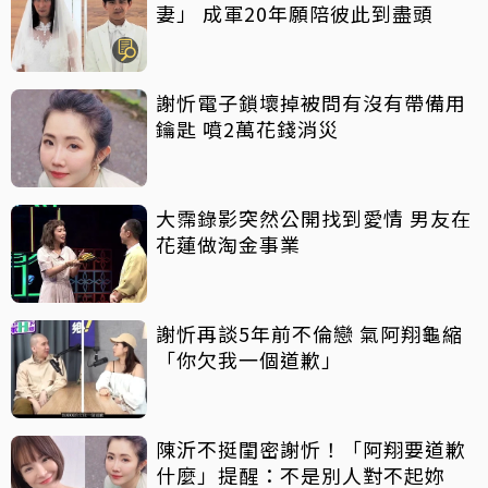
妻」 成軍20年願陪彼此到盡頭
謝忻電子鎖壞掉被問有沒有帶備用
鑰匙 噴2萬花錢消災
大霈錄影突然公開找到愛情 男友在
花蓮做淘金事業
謝忻再談5年前不倫戀 氣阿翔龜縮
「你欠我一個道歉」
陳沂不挺閨密謝忻！「阿翔要道歉
什麼」提醒：不是別人對不起妳