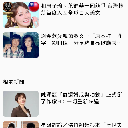
和周子瑜、葉舒華一同競爭 台灣林
莎首度入圍全球百大美女
謝金燕父親節發文…「原本打一堆
字」卻刪掉 分享豬哥亮歌廳秀歌
曲懷念
相關新聞
陳珮甄「寄還婚戒與項鍊」正式掰
了作家H：一切重新來過
星級評論／浩角翔起根本「七世夫