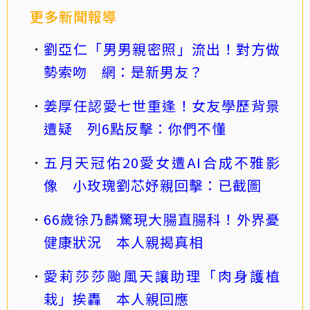
更多新聞報導
劉亞仁「男男親密照」流出！對方做
勢索吻 網：是新男友？
姜厚任認愛七世重逢！女友學歷背景
遭疑 列6點反擊：你們不懂
五月天冠佑20愛女遭AI合成不雅影
像 小玫瑰劉芯妤親回擊：已截圖
66歲徐乃麟驚現大腸直腸科！外界憂
健康狀況 本人親揭真相
愛莉莎莎颱風天讓助理「肉身護植
栽」挨轟 本人親回應