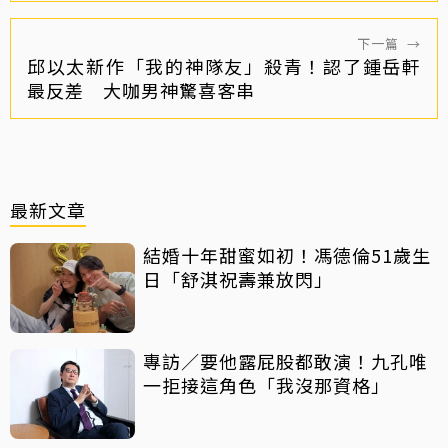
下一篇
→
邱以太新作「我的神隊友」殺青！認了鍾岳軒
最反差 大咖男神驚喜客串
最新文章
結婚十年甜蜜如初！馮德倫51歲生
日「舒淇祝壽兼放閃」
專訪／要他露屁股都敢演！九孔唯
一拒接這角色「我沒那資格」