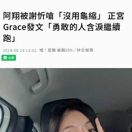
阿翔被謝忻嗆「沒用龜縮」 正宮
Grace發文「勇敢的人含淚繼續
跑」
噓！星聞 編輯Shh／綜合報導
2024-08-10 12:32