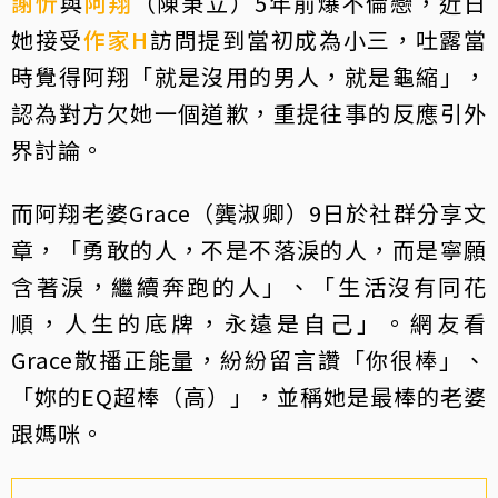
謝忻
與
阿翔
（陳秉立）5年前爆不倫戀，近日
她接受
作家H
訪問提到當初成為小三，吐露當
時覺得阿翔「就是沒用的男人，就是龜縮」，
認為對方欠她一個道歉，重提往事的反應引外
界討論。
而阿翔老婆Grace（龔淑卿）9日於社群分享文
章，「勇敢的人，不是不落淚的人，而是寧願
含著淚，繼續奔跑的人」、「生活沒有同花
順，人生的底牌，永遠是自己」。網友看
Grace散播正能量，紛紛留言讚「你很棒」、
「妳的EQ超棒（高）」，並稱她是最棒的老婆
跟媽咪。