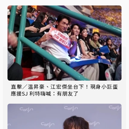
直擊／温昇豪、江宏傑坐台下！現身小巨蛋
應援SJ 利特嗨喊：有朋友了