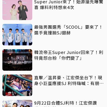
Super Junior來了！始源搶先曝驚
喜 爆料利特想來4次
最強男團選秀「SCOOL」要來了！
選手竟撞臉SJ銀赫
韓流帝王Super Junior回來了！利
特竟怨台粉「你們變了」
直擊／温昇豪、江宏傑坐台下！現
身小巨蛋應援SJ 利特嗨喊：有朋友
了
9月22日合體SJ利特！江宏傑讚