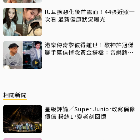
IU耳疾惡化後首露面！44張近照一
次看 最新健康狀況曝光
港樂傳奇黎彼得離世！歌神許冠傑
曬手寫信悼念黃金搭檔：音樂路上
感恩有您
相關新聞
星級評論／Super Junior改寫偶像
價值 粉絲17變老刻回憶