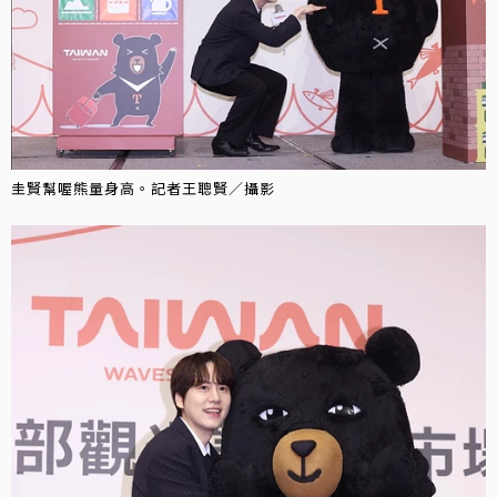
圭賢幫喔熊量身高。記者王聰賢／攝影