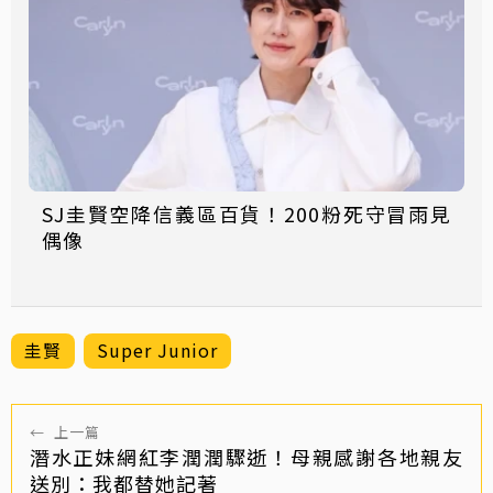
SJ圭賢空降信義區百貨！200粉死守冒雨見
偶像
圭賢
Super Junior
←
上一篇
潛水正妹網紅李潤潤驟逝！母親感謝各地親友
送別：我都替她記著