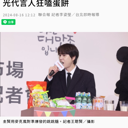
光代言人狂嗑蛋餅
聯合報 記者李姿瑩／台北即時報導
2024-08-16 12:12
圭賢用麥克風對準爆發的跳跳糖。記者王聰賢／攝影