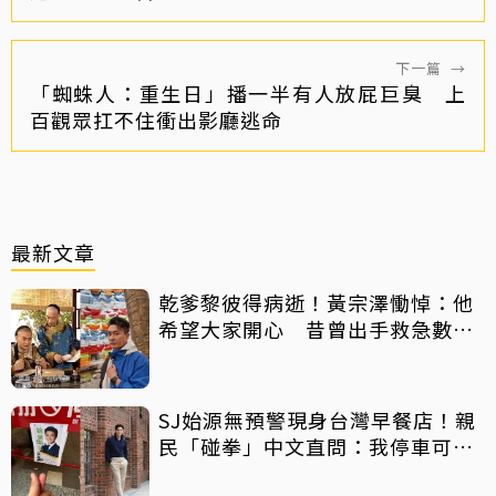
下一篇
→
「蜘蛛人：重生日」播一半有人放屁巨臭 上
百觀眾扛不住衝出影廳逃命
最新文章
乾爹黎彼得病逝！黃宗澤慟悼：他
希望大家開心 昔曾出手救急數十
萬手術費
SJ始源無預警現身台灣早餐店！親
民「碰拳」中文直問：我停車可以
嗎？