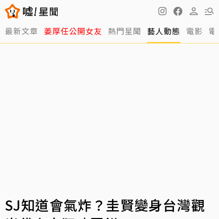
最新文章
姜厚任公開女友
熱門星聞
藝人動態
電影
電
SJ知道會氣炸？圭賢變身台灣觀