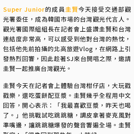
Super Junior
的成員
圭賢
今天接受交通部觀
光署委任，成為韓國市場的台灣觀光代言人。
觀光署國際組組長在記者會上盛讚圭賢和台灣
連結度非常高，可以感受到他對台灣的熱忱，
包括他先前拍攝的北高旅遊Vlog，在網路上引
發熱烈回響，因此趁著SJ來台開唱之際，邀請
圭賢一起推廣台灣觀光。
圭賢今天在記者會上體驗台灣柑仔店，大玩戳
戳樂，還吃蛋餅配豆漿。圭賢幾乎全程用中文
回答，開心表示：「我最喜歡豆漿，昨天也喝
了。」他挑戰試吃跳跳糖，調皮拿著麥克風對
準嘴邊，讓跳跳糖爆發的聲音響遍全場。圭賢