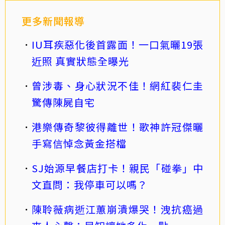
更多新聞報導
IU耳疾惡化後首露面！一口氣曬19張
近照 真實狀態全曝光
曾涉毒、身心狀況不佳！網紅裴仁圭
驚傳陳屍自宅
港樂傳奇黎彼得離世！歌神許冠傑曬
手寫信悼念黃金搭檔
SJ始源早餐店打卡！親民「碰拳」中
文直問：我停車可以嗎？
陳聆薇病逝江蕙崩潰爆哭！洩抗癌過