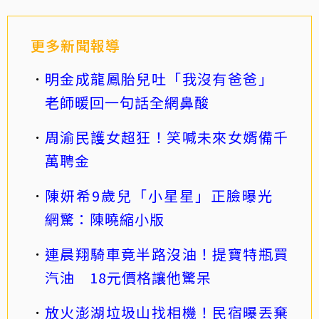
更多新聞報導
明金成龍鳳胎兒吐「我沒有爸爸」
老師暖回一句話全網鼻酸
周渝民護女超狂！笑喊未來女婿備千
萬聘金
陳妍希9歲兒「小星星」正臉曝光
網驚：陳曉縮小版
連晨翔騎車竟半路沒油！提寶特瓶買
汽油 18元價格讓他驚呆
放火澎湖垃圾山找相機！民宿曝丟棄