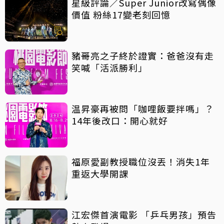
星級評論／Super Junior改寫偶像
價值 粉絲17變老刻回憶
豬哥亮之子終於證實：爸爸沒有走
笑喊「活派勝利」
温昇豪再被問「咖哩飯要拌嗎」？
14年後改口：開心就好
福原愛副教授職位沒丟！消失1年
重返大學開課
江宏傑首演電影 「乒乓男孩」預告