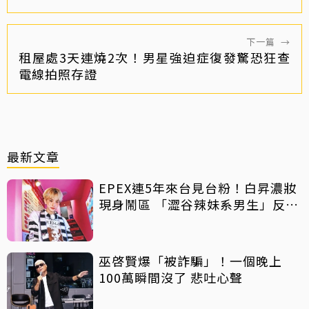
下一篇
→
租屋處3天連燒2次！男星強迫症復發驚恐狂查
電線拍照存證
最新文章
EPEX連5年來台見台粉！白昇濃妝
現身鬧區 「澀谷辣妹系男生」反差
吸睛
巫啓賢爆「被詐騙」！一個晚上
100萬瞬間沒了 悲吐心聲