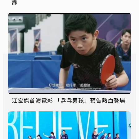
課
江宏傑首演電影 「乒乓男孩」預告熱血登場