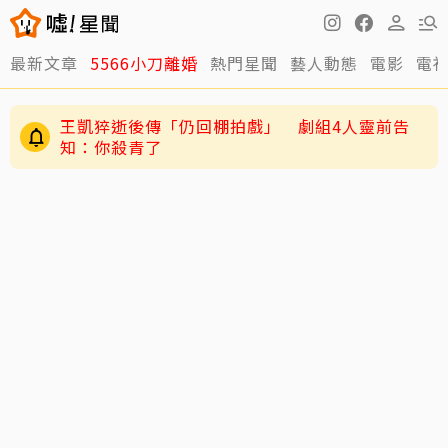
最新文章
5566小刀離婚
熱門星聞
藝人動態
電影
電
王凱猝逝後傳「仍回棚拍戲」 劇組4人靈前告
知：你殺青了