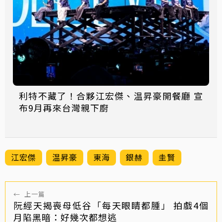
利特不藏了！合夥江宏傑、温昇豪開餐廳 宣
布9月再來台灣親下廚
江宏傑
温昇豪
東海
銀赫
圭賢
←
上一篇
阮經天揭喪母低谷「每天眼睛都腫」 拍戲4個
月陷黑暗：好幾次都想逃