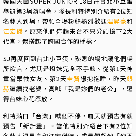
韓國天團SUPER JUNIOR 18日在台北小巨蛋
舉辦第3場演唱會，隊長利特特別介紹有2位知
名藝人到場，帶領全場粉絲熱烈歡迎
温昇豪
和
江宏傑
。原來他們這趟來台不只分頭搶下2大
代言，還搭起了跨國合作的橋樑。
SJ再度回到台北小巨蛋，熟悉的場地讓他們暢
所欲言，尤其是撩妹完全不手軟。從第1天神
童當眾徵女友、第2天
圭賢
想抱抱睡，昨天
銀
赫
繼續找老婆，高喊「我是妳們的老公」，逗
得台妹心花怒放。
利特滿口「台灣」喊個不停，前天就預告有就
預告「新計畫」。當他特別介紹台下有2位知
名藝人温昇豪和江宏傑時，成員們虧他「你不