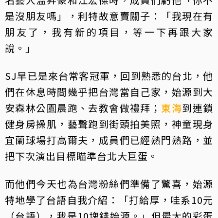
是沒朋友嗎」，利特故意賣關子：「我現在有
朋友了，我有新的項目，等一下再跟大家
說。」
SJ早已是來台常客冠軍，回到熟悉的台北，他
們在休息時間幾乎把台灣當自己家，始源到大
安森林公園晨跑、去教會做禮拜；
東海
到連鎖
健身房操肌，藝聲跑到街頭拍美照，神童現身
宜蘭球場打高爾夫，成員們已經熟門熟路，並
把下次演出目標瞄準台北大巨蛋。
而他們今天也為台灣粉絲們準備了驚喜，始源
特地學了台語自我介紹：「打給厚，哇系10元
（台語），我是10塊錢始源。」但最大的彩蛋