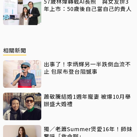
57歲林煒轉戰AI長照 與女友拚3
年上市：50歲後自己當自己的貴人
相關新聞
出事了！李炳輝另一半跌倒血流不
止 包尿布登台阻憾事
蕭敬騰結婚1週年寵妻 被爆10月舉
辦盛大婚禮
獨／老蕭Summer煲愛16年！師妹
驚呼「救命啊」