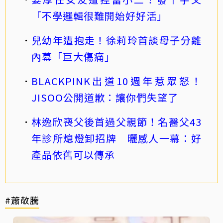
「不學邏輯很難開始好好活」
兒幼年遭抱走！徐莉玲首談母子分離
內幕「巨大傷痛」
BLACKPINK出道10週年惹眾怒！
JISOO公開道歉：讓你們失望了
林逸欣喪父後首過父親節！名醫父43
年診所熄燈卸招牌 曬感人一幕：好
產品依舊可以傳承
#蕭敬騰