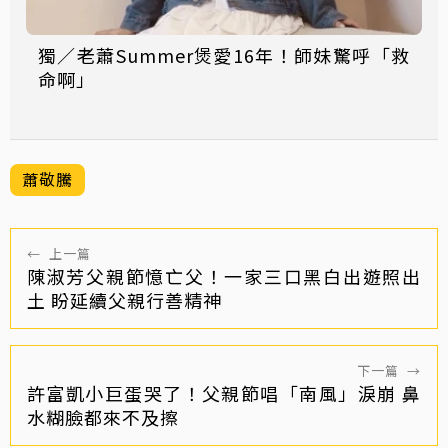
獨／老蕭Summer煲愛16年！師妹驚呼「救
命啊」
蕭敬騰
←
上一篇
陳淑芳父親節憶亡父！一家三口黑白出遊照出
土 盼延續父親行善精神
下一篇
→
許富凱小巨蛋哭了！父親節唱「南風」淚崩 鼻
水糊臉都來不及擦