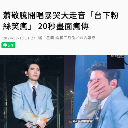
蕭敬騰開唱暴哭大走音「台下粉
絲笑瘋」 20秒畫面瘋傳
噓！星聞 編輯三月兔／綜合報導
2024-08-19 11:27