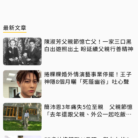
最新文章
陳淑芳父親節憶亡父！一家三口黑
白出遊照出土 盼延續父親行善精神
捲粿粿婚外情演藝事業停擺！王子
神隱8個月曬「死蔭幽谷」吐心聲
簡沛恩3年痛失5位至親 父親節憶
「去年還跟父親、外公一起吃飯聊
天」