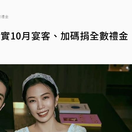
數禮金
證實10月宴客、加碼捐全數禮金