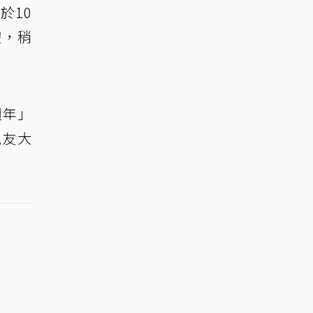
於10
禮，稍
週年」
親友大