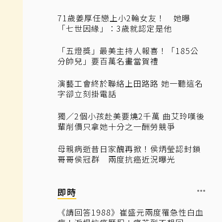
71歲姜厚任戀上小2輪女友！ 她曝
「七世因緣」：3歲就認定是他
「五燈獎」最美主持人報喜！「185公
分帥兒」要百萬名畫當賀禮
演藝工會終於聯絡上田路路 她一聽這名
字卻立刻掛電話
獨／2個小孩赴美要燒2千萬 曲艾玲嘆後
輩削價只拿她十分之一酬勞競爭
母親病逝昔日家醜再掀！侯炳瑩認封鎖
哥哥侯冠群 兩度抗癌近況曝光
即時
《請回答1988》崔盛元兩度罹急性白血