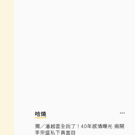
哈燒
獨／潘越雲全說了！40年感情曝光 揭開
李宗盛私下真面目