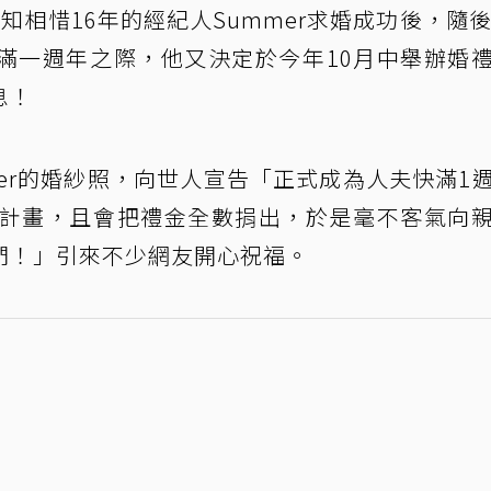
知相惜16年的經紀人Summer求婚成功後，隨後
滿一週年之際，他又決定於今年10月中舉辦婚
息！
mer的婚紗照，向世人宣告「正式成為人夫快滿1
禮計畫，且會把禮金全數捐出，於是毫不客氣向
們！」引來不少網友開心祝福。