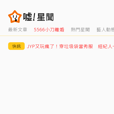
最新文章
5566小刀離婚
熱門星聞
藝人動
JYP又玩瘋了！穿垃圾袋當秀服 經紀
快訊