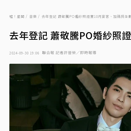
噓！星聞
音樂
去年登記 蕭敬騰PO婚紗照證實10月宴客、加碼捐全
去年登記 蕭敬騰PO婚紗照
聯合報 記者許晉榮／即時報導
2024-09-30 19:06