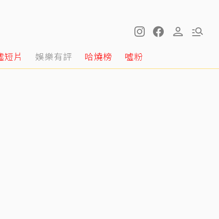
噓短片
娛樂有評
哈燒榜
噓粉