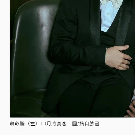
蕭敬騰（左）10月將宴客。圖/摘自臉書