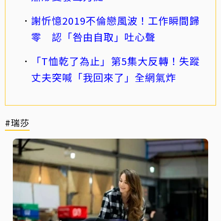
謝忻憶2019不倫戀風波！工作瞬間歸
零 認「咎由自取」吐心聲
「T恤乾了為止」第5集大反轉！失蹤
丈夫突喊「我回來了」全網氣炸
#瑞莎