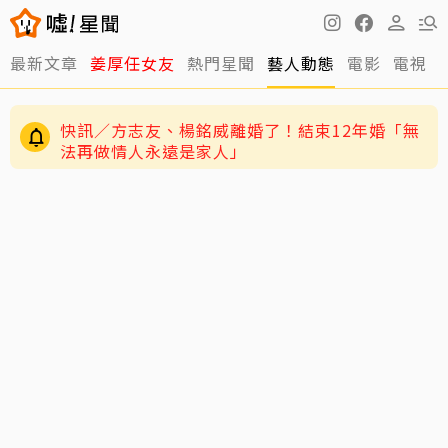
最新文章
姜厚任女友
熱門星聞
藝人動態
電影
電視
快訊／方志友、楊銘威離婚了！結束12年婚「無
法再做情人永遠是家人」
老高與小茉新片「AI圖片也沒了」全程黑底白
字 網驚：直接變Podcast