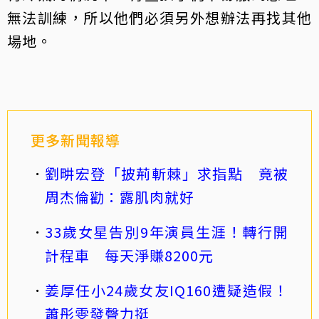
無法訓練，所以他們必須另外想辦法再找其他
場地。
更多新聞報導
劉畊宏登「披荊斬棘」求指點 竟被
周杰倫勸：露肌肉就好
33歲女星告別9年演員生涯！轉行開
計程車 每天淨賺8200元
姜厚任小24歲女友IQ160遭疑造假！
蕭彤雯發聲力挺