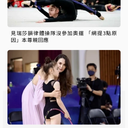
見瑞莎韻律體操隊沒參加奧運 「網提3點原
因」本尊親回應