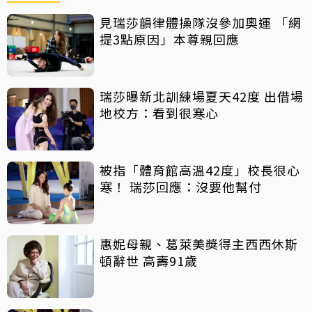
見瑞莎韻律體操隊沒參加奧運 「網
提3點原因」本尊親回應
瑞莎曝新北訓練場夏天42度 出借場
地校方：看到很寒心
被指「體育館高溫42度」校長很心
寒！ 瑞莎回應：沒要他幫付
惠妮母親、葛萊美獎得主西西休斯
頓辭世 高壽91歲