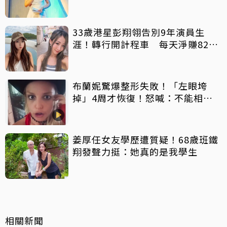
33歲港星彭翔翎告別9年演員生
涯！轉行開計程車 每天淨賺8200
元「收入反而更穩定」
布蘭妮驚爆整形失敗！「左眼垮
掉」4周才恢復！怒喊：不能相信
任何人
姜厚任女友學歷遭質疑！68歲班鐵
翔發聲力挺：她真的是我學生
相關新聞