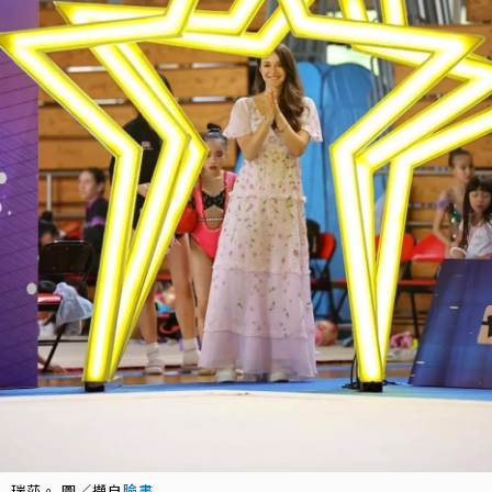
瑞莎。 圖／擷自
臉書