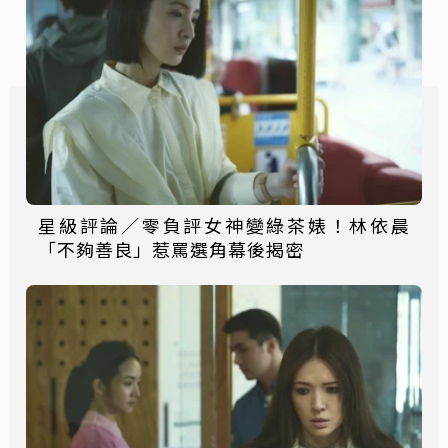
星級評論／零負評女神變綠茶婊！林依晨
「不夠善良」惹罵選角幕後揭密