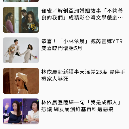
雀雀／解剖亞洲婚姻故事「不夠善
良的我們」成精彩台灣文學戲劇作
品
恭喜！「小林依晨」臧芮萱嫁YTR
雙喜臨門懷胎5月
林依晨赴新疆半天溫差25度 買伴手
禮家人嚇死
林依晨登陸綜一句「我是成都人」
惹議 網友崩潰維基百科遭惡搞