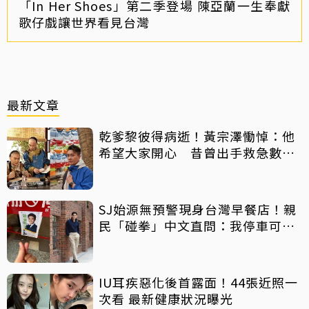
「In Her Shoes」第二季登場 陳亞蘭一生奉獻
歌仔戲讓世界看見台灣
最新文章
乾爹黎彼得病逝！黃宗澤慟悼：他
希望大家開心 昔曾出手救急數十
萬手術費
SJ始源無預警現身台灣早餐店！親
民「碰拳」中文直問：我停車可以
嗎？
IU耳疾惡化後首露面！44張近照一
次看 最新健康狀況曝光