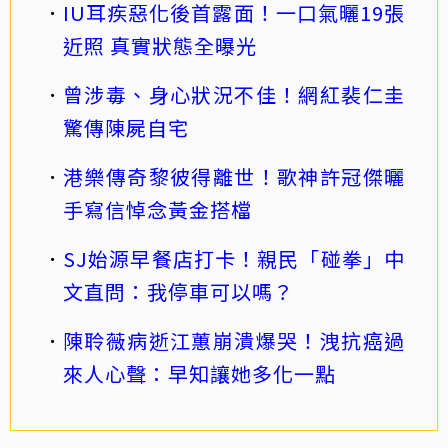
IU耳疾惡化後首露面！一口氣曬19張
近照 真實狀態全曝光
曾涉毒、身心狀況不佳！網紅裴仁圭
驚傳陳屍自宅
港樂傳奇黎彼得離世！歌神許冠傑曬
手寫信悼念黃金搭檔
SJ始源早餐店打卡！親民「碰拳」中
文直問：我停車可以嗎？
陳聆薇病逝江蕙崩潰爆哭！洩抗癌過
來人心聲：早知讓她多化一點