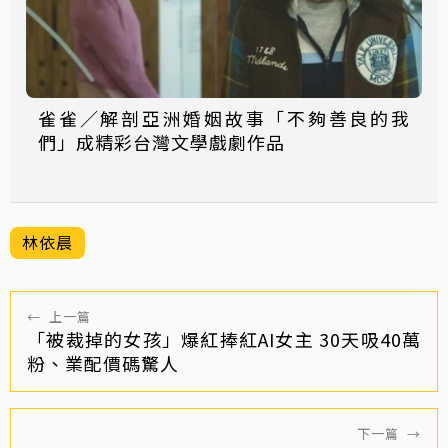
雀雀／解剖亞洲婚姻故事「不夠善良的我
們」成精彩台灣文學戲劇作品
林依晨
←
上一篇
「被裁掉的女孩」爆紅捧紅AI女主 30天吸40萬
粉、業配價碼驚人
下一篇
→