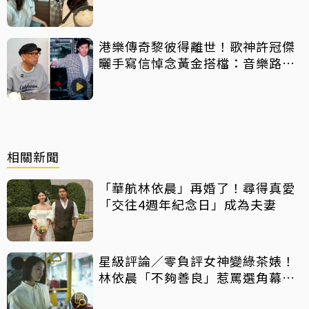
港樂傳奇黎彼得離世！歌神許冠傑
曬手寫信悼念黃金搭檔：音樂路上
感恩有您
相關新聞
「華航林依晨」再婚了！尋得真愛
「交往4週年紀念日」成為夫妻
星級評論／零負評女神變綠茶婊！
林依晨「不夠善良」惹罵選角幕後
揭密