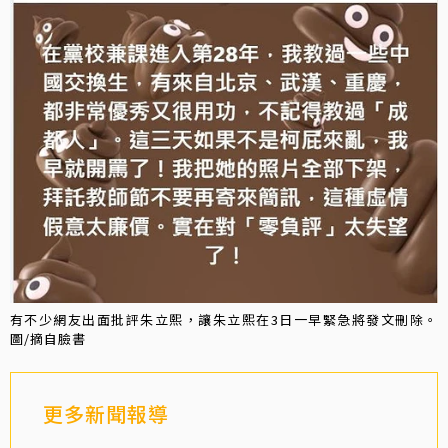
有不少網友出面批評朱立熙，讓朱立熙在3日一早緊急將發文刪除。
圖/摘自臉書
更多新聞報導