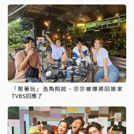
「鬧著玩」浩角翔起、莎莎被爆將回娘家
TVBS回應了