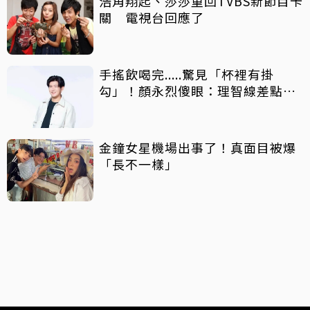
浩角翔起、莎莎重回TVBS新節目卡
關 電視台回應了
手搖飲喝完.....驚見「杯裡有掛
勾」！顏永烈傻眼：理智線差點斷
掉
金鐘女星機場出事了！真面目被爆
「長不一樣」