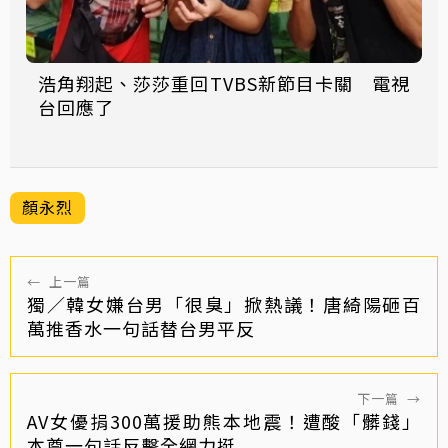
浩角翔起、莎莎重回TVBS新節目卡關 電視
台回應了
顏永烈
←
上一篇
獨／韓女嫌台男「很臭」掀熱議！唐綺陽砸百
萬推香水一句話替台男平反
下一篇
→
AV女優捐300萬援助熊本地震！遭酸「髒錢」
本尊一句話反擊全網力挺