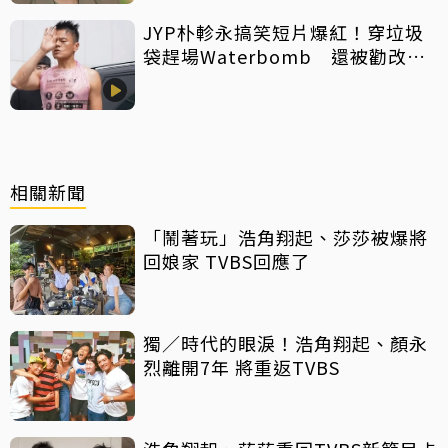
JYP朴軫永搞笑短片爆紅！穿垃圾
袋趕場Waterbomb 還被勸改名
「JPG」
相關新聞
「鬧著玩」浩角翔起、莎莎被爆將
回娘家 TVBS回應了
獨／時代的眼淚！浩角翔起、顏永
烈離開7年 將重返TVBS