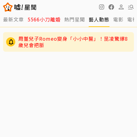
最新文章
5566小刀離婚
熱門星聞
藝人動態
電影
電
男星二度罹急性白血病！淚揭抗癌歷程：痛苦到
不想回想
周董兒子Romeo變身「小小中醫」！昆凌驚爆8
歲兒會把脈