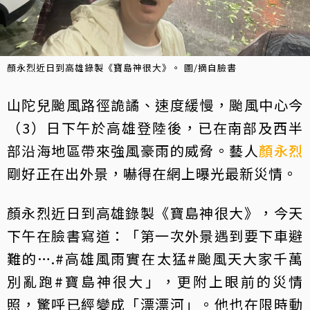
顏永烈近日到高雄錄製《寶島神很大》。 圖/摘自臉書
山陀兒颱風路徑詭譎、速度緩慢，颱風中心今
（3）日下午於高雄登陸後，已在南部及西半
部沿海地區帶來強風豪雨的威脅。藝人
顏永烈
剛好正在出外景，嚇得在網上曝光最新災情。
顏永烈近日到高雄錄製《寶島神很大》，今天
下午在臉書寫道：「第一次外景遇到要下車避
難的….#高雄風雨實在太猛#颱風天大家千萬
別亂跑#寶島神很大」，更附上眼前的災情
照，驚呼已經變成「漂漂河」。他也在限時動