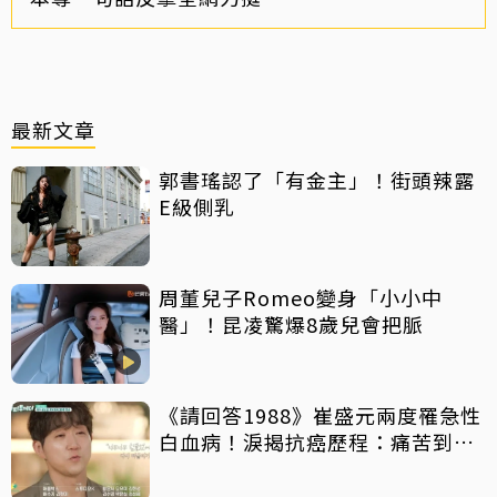
最新文章
郭書瑤認了「有金主」！街頭辣露
E級側乳
周董兒子Romeo變身「小小中
醫」！昆凌驚爆8歲兒會把脈
《請回答1988》崔盛元兩度罹急性
白血病！淚揭抗癌歷程：痛苦到不
想回想