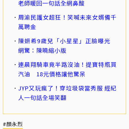
老師暖回一句話全網鼻酸
周渝民護女超狂！笑喊未來女婿備千
萬聘金
陳妍希9歲兒「小星星」正臉曝光
網驚：陳曉縮小版
連晨翔騎車竟半路沒油！提寶特瓶買
汽油 18元價格讓他驚呆
JYP又玩瘋了！穿垃圾袋當秀服 經紀
人一句話全場笑翻
#顏永烈