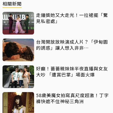
相關新聞
走鐘獎她又大走光！一拉裙擺「驚
見私密處」
台灣開放放映演成人片？「伊甸園
的誘惑」讓人想入非非…
好癲！薔薔親妹妹半夜直播與女友
大吵 「遭賞巴掌」場面火爆
58歲美魔女拍寫真尺度超激！丁字
褲快遮不住神秘三角洲