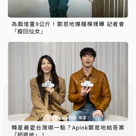
為戲增重9公斤！鄭恩地爆腫模樣曝 記者會
「瘦回仙女」
韓星最愛台灣哪一點？Apink鄭恩地給答案
「超道地」！