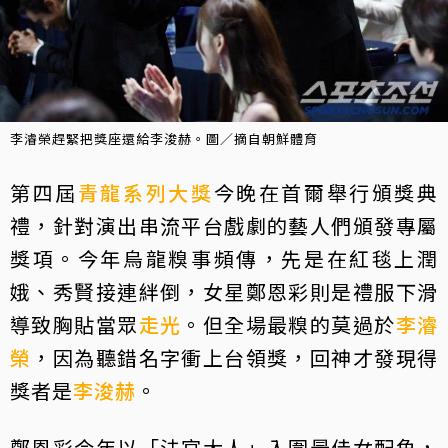
李濬榮趕緊把獎座還給李浚赫。圖／摘自朝鮮體育
第四屆
青龍系列大獎
今晚在首爾舉行頒獎典
禮，針對演出串流平台戲劇的藝人們頒發專屬
獎項。今年烏龍糗事頻傳，先是在紅毯上潤
娥、秀賢接連絆倒，女星鄭恩彩則是禮服下滑
導致胸貼當眾
走光
。但全場最糗的莫過於
李濬
榮
，因為聽錯名字衝上台領獎，回神才發現得
獎者是
李浚赫
。
鄭恩彩今年以「法官大人」入圍最佳女配角，