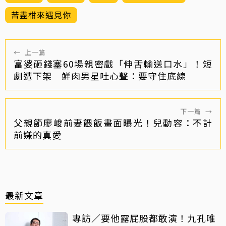
苦盡柑來遇見你
←
上一篇
富婆砸錢塞60場親密戲「伸舌輸送口水」！短
劇遭下架 鮮肉男星吐心聲：要守住底線
下一篇
→
父親節廖峻前妻餵飯畫面曝光！兒動容：不計
前嫌的真愛
最新文章
專訪／要他露屁股都敢演！九孔唯