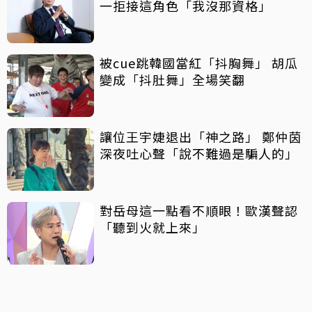
一拒接這角色「我沒那資格」
被cue跳韓國當紅「抖胸舞」 胡瓜
變成「抖肚舞」全場笑翻
讓位王宇婕退出「神之路」 鄭仲茵
深夜吐心聲「說不難過是騙人的」
對岳母這一點看不順眼！歐漢聲認
「聽到火就上來」