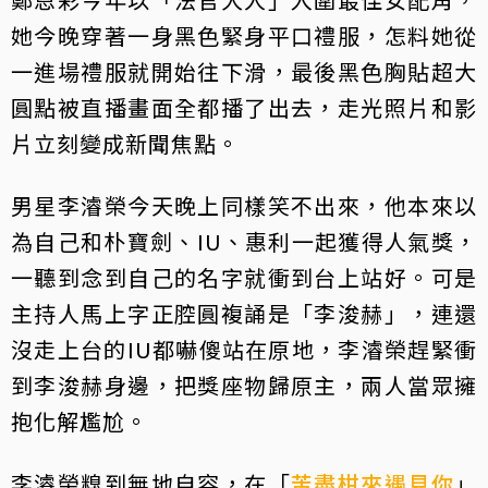
她今晚穿著一身黑色緊身平口禮服，怎料她從
一進場禮服就開始往下滑，最後黑色胸貼超大
圓點被直播畫面全都播了出去，走光照片和影
片立刻變成新聞焦點。
男星李濬榮今天晚上同樣笑不出來，他本來以
為自己和朴寶劍、IU、惠利一起獲得人氣獎，
一聽到念到自己的名字就衝到台上站好。可是
主持人馬上字正腔圓複誦是「李浚赫」，連還
沒走上台的IU都嚇傻站在原地，李濬榮趕緊衝
到李浚赫身邊，把獎座物歸原主，兩人當眾擁
抱化解尷尬。
李濬榮糗到無地自容，在「
苦盡柑來遇見你
」