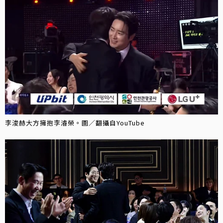
李浚赫大方擁抱李濬榮。圖／翻攝自YouTube