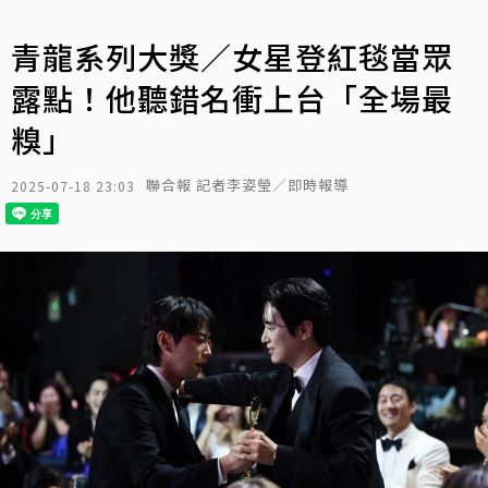
青龍系列大獎／女星登紅毯當眾
露點！他聽錯名衝上台「全場最
糗」
聯合報 記者李姿瑩／即時報導
2025-07-18 23:03