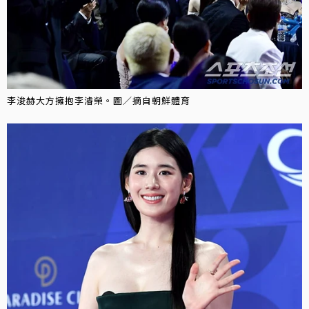
李浚赫大方擁抱李濬榮。圖／摘自朝鮮體育