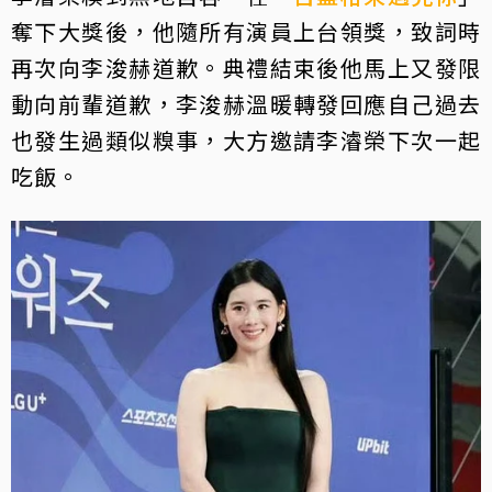
奪下大獎後，他隨所有演員上台領獎，致詞時
再次向李浚赫道歉。典禮結束後他馬上又發限
動向前輩道歉，李浚赫溫暖轉發回應自己過去
也發生過類似糗事，大方邀請李濬榮下次一起
吃飯。