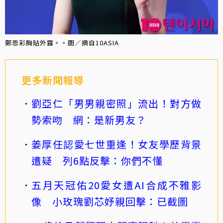
鄭恩彩胸貼外露。。圖／摘自10ASIA
更多新聞報導
劉亞仁「男男親密照」流出！對方做
勢索吻 網：是新男友？
姜厚任認愛七世重逢！女友學歷背景
遭疑 列6點反擊：你們不懂
五月天冠佑20愛女遭AI合成不雅影
像 小玫瑰劉芯妤親回擊：已截圖