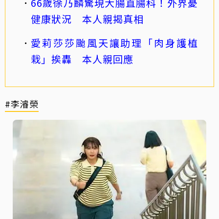
66歲徐乃麟驚現大腸直腸科！外界憂
健康狀況 本人親揭真相
愛莉莎莎颱風天讓助理「肉身護植
栽」挨轟 本人親回應
#李濬榮