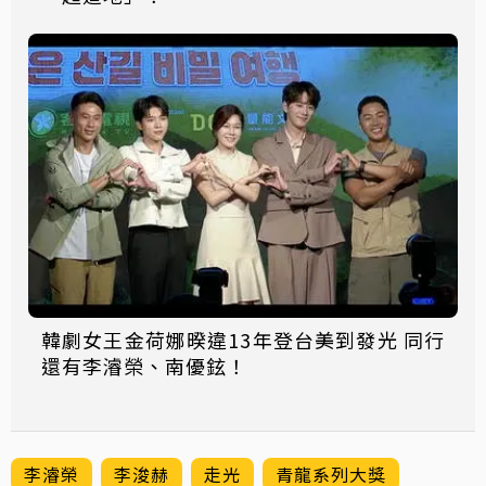
韓劇女王金荷娜暌違13年登台美到發光 同行
還有李濬榮、南優鉉！
李濬榮
李浚赫
走光
青龍系列大獎