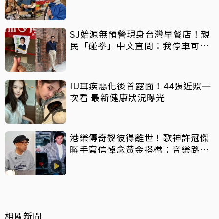
萬手術費
SJ始源無預警現身台灣早餐店！親
民「碰拳」中文直問：我停車可以
嗎？
IU耳疾惡化後首露面！44張近照一
次看 最新健康狀況曝光
港樂傳奇黎彼得離世！歌神許冠傑
曬手寫信悼念黃金搭檔：音樂路上
感恩有您
相關新聞