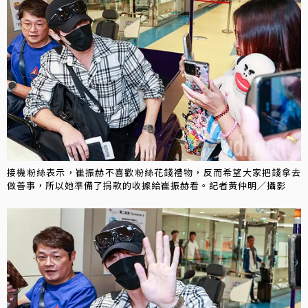
接機粉絲表示，崔振赫不喜歡粉絲花錢禮物，反而希望大家把錢拿去
做善事，所以她準備了捐款的收據給崔振赫看。記者黃仲明／攝影