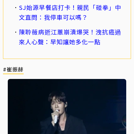
SJ始源早餐店打卡！親民「碰拳」中
文直問：我停車可以嗎？
陳聆薇病逝江蕙崩潰爆哭！洩抗癌過
來人心聲：早知讓她多化一點
#崔振赫