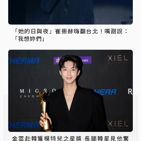
「她的日與夜」崔振赫嗨翻台北！嘴甜說：
「我想妳們」
金雲赴韓獲模特兒之星獎 長腿韓星見他驚