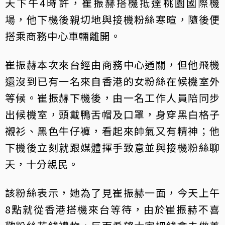
天下午4時許，崔振赫搭機抵達桃園國際機
場，他下機後親切地與接機粉絲寒暄，隨後便
搭乘商務中心車輛離開。
崔振赫本次來台經由商務中心通關，但他飛機
還沒到已有一名來自香港的女粉絲在候機室外
等候。崔振赫下機後，由一名工作人員陪同步
出候機室，頭戴鴨舌帽及口罩，身穿黑白格子
襯衫、黑色牛仔褲，看起來帥氣又有精神；他
下機後立刻就跟媒體揮手致意並與接機粉絲聊
天，十分親民。
該粉絲表示，她為了見崔振赫一面，今天上午
8點就從香港搭機來台等待，由於崔振赫不喜