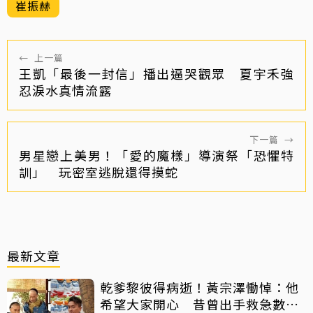
崔振赫
←
上一篇
王凱「最後一封信」播出逼哭觀眾 夏宇禾強
忍淚水真情流露
下一篇
→
男星戀上美男！「愛的魔樣」導演祭「恐懼特
訓」 玩密室逃脫還得摸蛇
最新文章
乾爹黎彼得病逝！黃宗澤慟悼：他
希望大家開心 昔曾出手救急數十