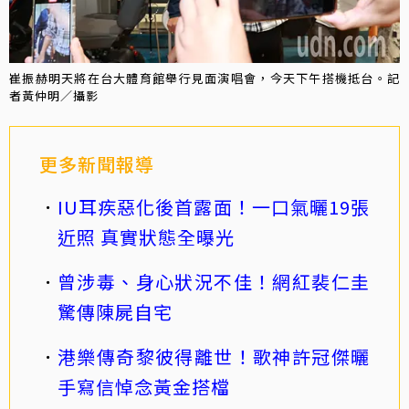
崔振赫明天將在台大體育館舉行見面演唱會，今天下午搭機抵台。記
者黃仲明／攝影
更多新聞報導
IU耳疾惡化後首露面！一口氣曬19張
近照 真實狀態全曝光
曾涉毒、身心狀況不佳！網紅裴仁圭
驚傳陳屍自宅
港樂傳奇黎彼得離世！歌神許冠傑曬
手寫信悼念黃金搭檔