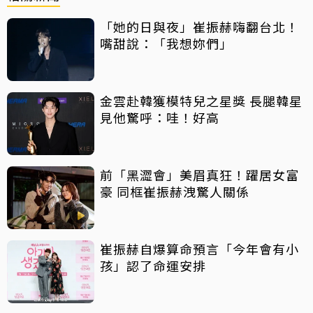
「她的日與夜」崔振赫嗨翻台北！
嘴甜說：「我想妳們」
金雲赴韓獲模特兒之星獎 長腿韓星
見他驚呼：哇！好高
前「黑澀會」美眉真狂！躍居女富
豪 同框崔振赫洩驚人關係
崔振赫自爆算命預言「今年會有小
孩」認了命運安排