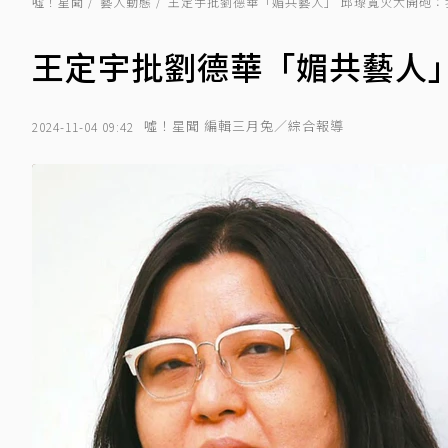
噓！星聞
藝人動態
王定宇批劉德華「媚共藝人」 邱瓈寬火大開砲：
王定宇批劉德華「媚共藝人」
噓！星聞 編輯三月兔／綜合報導
2024-11-04 09:42