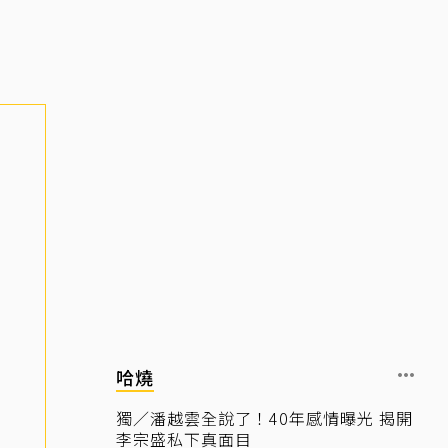
哈燒
獨／潘越雲全說了！40年感情曝光 揭開
李宗盛私下真面目