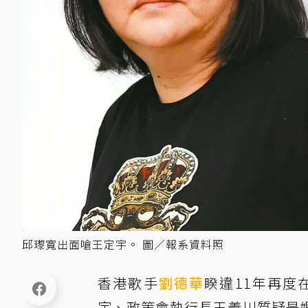
邱瓈寬出面嗆王定宇。 圖／報系資料照
香港歌手
劉德華
睽違11年再度
宇、政策會執行長王義川質疑是