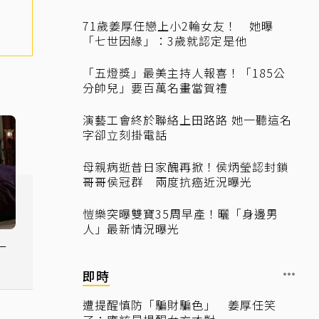
71歲姜厚任戀上小2輪女友！ 她曝
「七世因緣」：3歲就認定是他
「五燈獎」最美主持人報喜！「185公
分帥兒」要百萬名畫當賀禮
演藝工會終於聯絡上田路路 她一聽這名
字卻立刻掛電話
母親病逝昔日家醜再掀！侯炳瑩認封鎖
哥哥侯冠群 兩度抗癌近況曝光
愷樂突曝雙寶35周早產！曬「身邊男
人」最新情況曝光
一
即時
遭提醒慎防「騙財騙色」 姜厚任笑