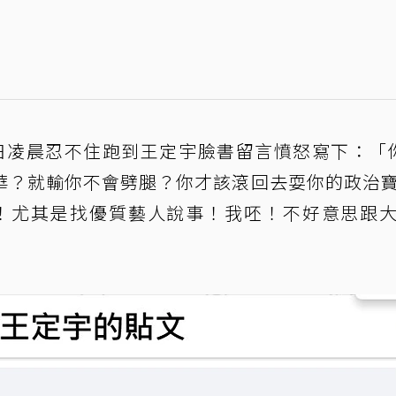
日凌晨忍不住跑到王定宇臉書留言憤怒寫下：「
華？就輸你不會劈腿？你才該滾回去耍你的政治
！尤其是找優質藝人說事！我呸！不好意思跟