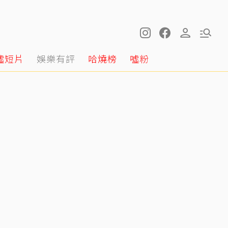
噓短片
娛樂有評
哈燒榜
噓粉