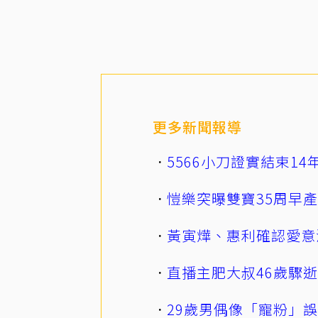
更多新聞報導
5566小刀證實結束1
愷樂突曝雙寶35周早
黃寅燁、惠利確認愛意
直播主肥大叔46歲驟
29歲男偶像「寵粉」