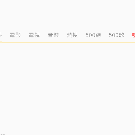
態
電影
電視
音樂
熱搜
500齣
500歌