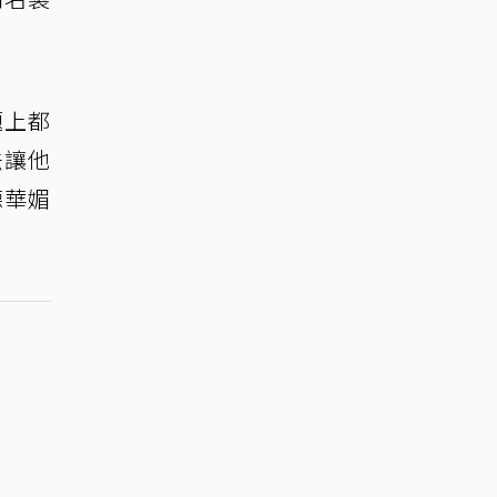
題上都
法讓他
德華媚