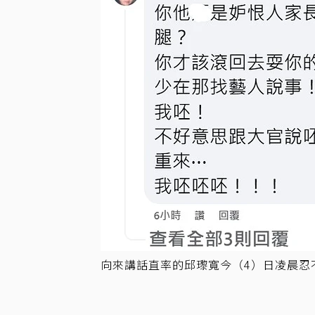
向來講話直率的邱瓈寬今（4）日凌晨忍