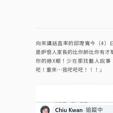
向來講話直率的邱瓈寬今（4）
是妒恨人家長的比你帥比你有才
你的綠X眼！少在那找藝人說事
呸！重來⋯我呸呸呸！！！」