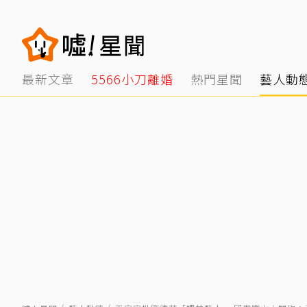
最新文章
5566小刀離婚
熱門星聞
藝人動