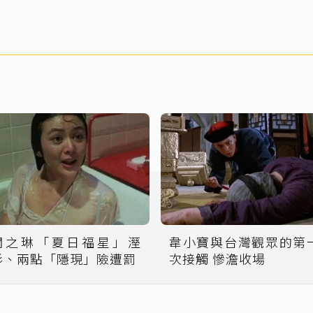
關之琳「夏日福星」溼
韋小寶與台灣觀眾的第
衫、兩點「隱現」險遭罰
次接觸 慘澹收場