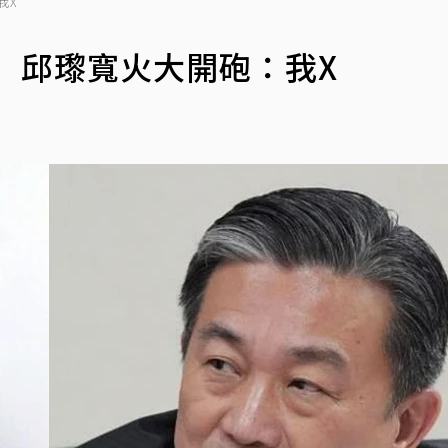
我X
 邱瓈寬火大開砲：我X