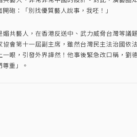
面開砲：「別找優質藝人說事，我呸！」
是媚共藝人，在香港反送中、武力威脅台灣等議
家協會第十一屆副主席，雖然台灣民主法治國依
上一眼，引發外界譁然！他事後緊急改口稱，劉
們尊重」。