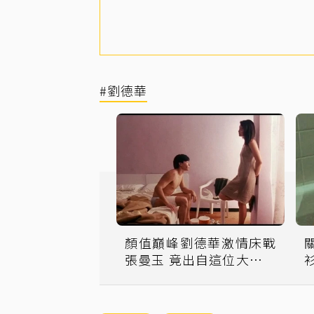
#劉德華
顏值巔峰劉德華激情床戰
張曼玉 竟出自這位大師手
筆