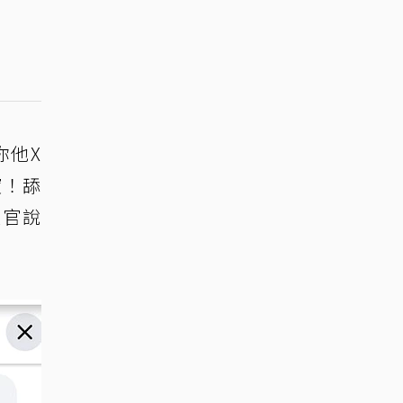
你他X
寶！舔
大官說