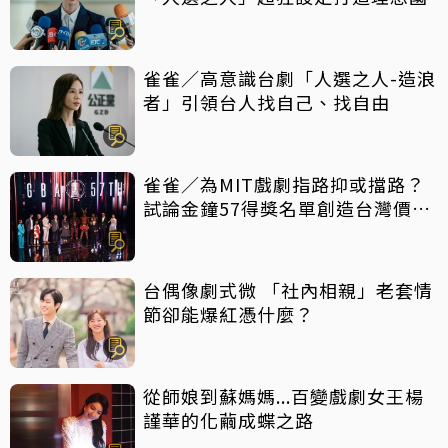
雀雀／高意識台劇「人選之人-造浪
者」引領台人找自己、找自由
雀雀／為MIT戲劇指路抑或擋路？
試論金鐘57得獎名單創造台灣價值
密碼
台偶像劇式微 「社內相親」老套情
節卻能爆紅憑什麼？
從師娘到蘇媽媽...百變戲劇女王楊
謹華的化繭成蝶之路