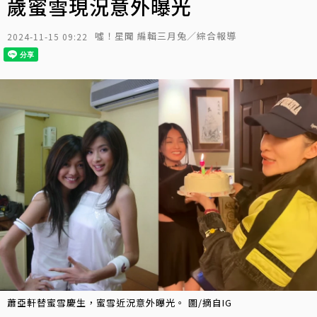
歲蜜雪現況意外曝光
噓！星聞 編輯三月兔／綜合報導
2024-11-15 09:22
蕭亞軒替蜜雪慶生，蜜雪近況意外曝光。 圖/摘自IG