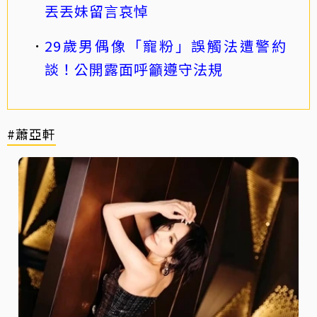
丟丟妹留言哀悼
29歲男偶像「寵粉」誤觸法遭警約
談！公開露面呼籲遵守法規
#蕭亞軒