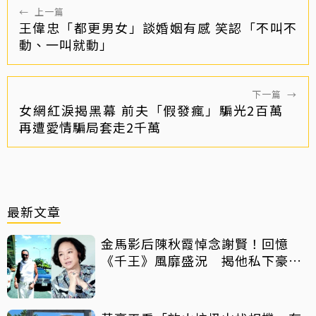
←
上一篇
王偉忠「都更男女」談婚姻有感 笑認「不叫不
動、一叫就動」
下一篇
→
女網紅淚揭黑幕 前夫「假發瘋」騙光2百萬
再遭愛情騙局套走2千萬
最新文章
金馬影后陳秋霞悼念謝賢！回憶
《千王》風靡盛況 揭他私下豪爽
給鉅額小費