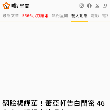
最新文章
5566小刀離婚
熱門星聞
藝人動態
電影
電
翻臉楊謹華！蕭亞軒告白閨密 46