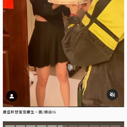
蕭亞軒替蜜雪慶生。圖/摘自IG