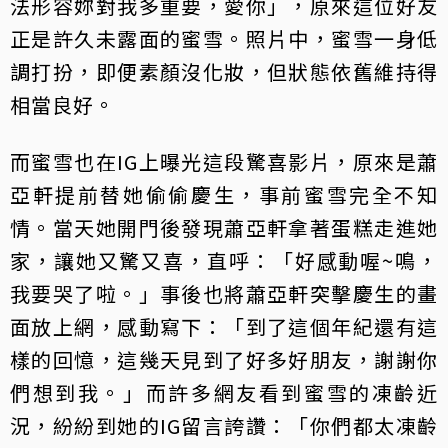
法形容妳對我多重要，愛你」，原來這位好友
正是許久未露面的蜜雪。照片中，蜜雪一身低
調打扮，即便素顏沒化妝，但狀態依舊維持得
相當良好。
而蜜雪也在IG上曝光這段驚喜影片，原來是蕭
亞軒提前替她偷偷慶生，事前蜜雪完全不知
情。當天她開門後發現蕭亞軒拿著蛋糕走進她
家，讓她又驚又喜，直呼：「好感動喔~鳴，
我要哭了啦。」事後也將蕭亞軒突擊慶生的畫
面放上網，感動寫下：「到了這個年紀還有這
樣的回憶，這幾天見到了好多好朋友，謝謝你
們想到我。」而許多網友看到蜜雪的凍齡近
況，紛紛到她的IG留言誇讚：「你們都太凍齡