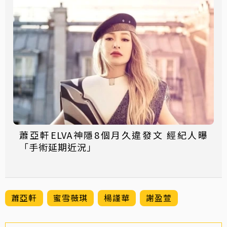
蕭亞軒ELVA神隱8個月久違發文 經紀人曝
「手術延期近況」
蕭亞軒
蜜雪薇琪
楊謹華
謝盈萱