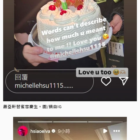
蕭亞軒替蜜雪慶生。圖/摘自IG