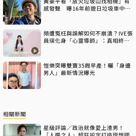
黃豪平看「放火垃圾山找相機」有
感發聲 曝16年前遊日垃圾車中含
淚找御守
頻遭冤枉與誤解如何不崩潰？IVE張
員瑛化身「心靈導師」：真相終會
大白
愷樂突曝雙寶35周早產！曬「身邊
男人」最新情況曝光
相關新聞
星級評論／政治就像愛上渣男！
「人選之人」超狂設定打造理想國