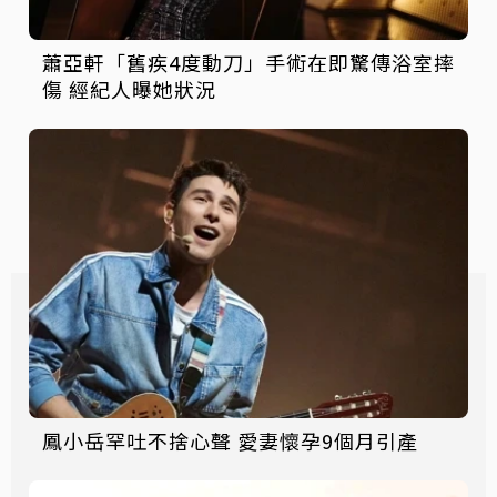
蕭亞軒「舊疾4度動刀」手術在即驚傳浴室摔
傷 經紀人曝她狀況
鳳小岳罕吐不捨心聲 愛妻懷孕9個月引產