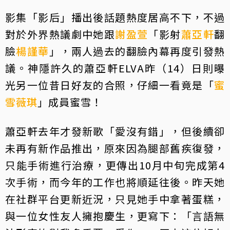
影集「影后」播出後話題熱度居高不下，不過
對於外界熱議劇中她跟
謝盈萱
「影射
蕭亞軒
翻
臉
楊謹華
」，兩人過去的翻臉內幕再度引發熱
議。神隱許久的蕭亞軒ELVA昨（14）日則曝
光另一位昔日好友的合照，仔細一看竟是「
蜜
雪薇琪
」成員蜜雪！
蕭亞軒去年才發新歌「愛沒有錯」，但後續卻
未再有新作品推出，原來因為腿部舊疾復發，
只能手術進行治療，更傳出10月中旬完成第4
次手術，而今年的工作也將順延往後。昨天她
在社群平台更新近況，只見她手中拿著蛋糕，
與一位女性友人擁抱慶生，更寫下：「言語無