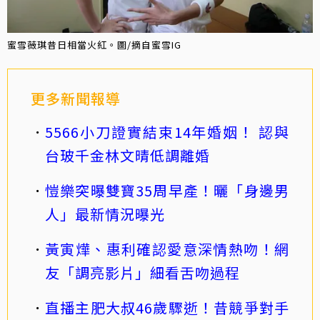
蜜雪薇琪昔日相當火紅。圖/摘自蜜雪IG
更多新聞報導
5566小刀證實結束14年婚姻！ 認與
台玻千金林文晴低調離婚
愷樂突曝雙寶35周早產！曬「身邊男
人」最新情況曝光
黃寅燁、惠利確認愛意深情熱吻！網
友「調亮影片」細看舌吻過程
直播主肥大叔46歲驟逝！昔競爭對手