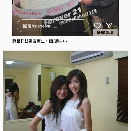
蕭亞軒替蜜雪慶生。圖/摘自IG