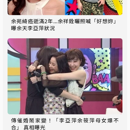
余苑綺癌逝滿2年...余祥銓曬照喊「好想妳」
曝余天李亞萍狀況
傳催婚鬧家變！「李亞萍余筱萍母女爆不
合」 真相曝光