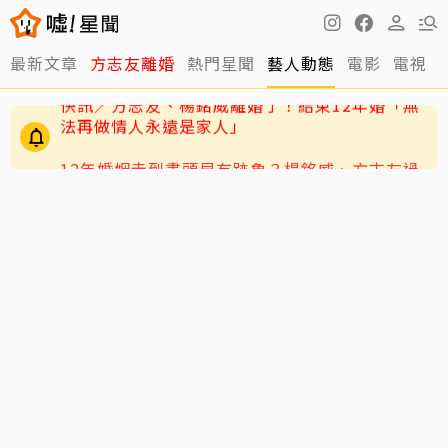
最新文章
方志友離婚
熱門星聞
藝人動態
電影
電視
12年婚姻走到盡頭早有跡象？楊銘威、方志友過
去婚姻裂痕一次看
快訊／方志友、楊銘威離婚了！結束12年婚「無
法再做情人永遠是家人」