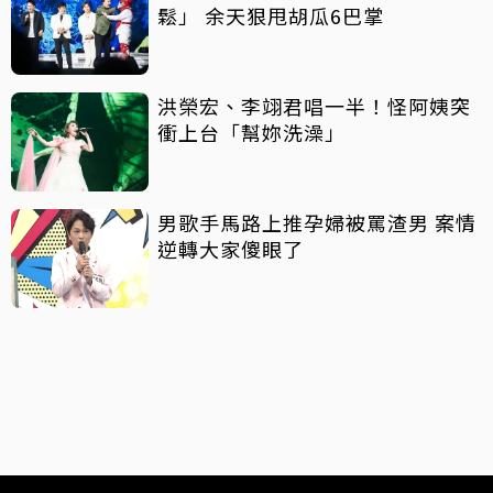
鬆」 余天狠甩胡瓜6巴掌
洪榮宏、李翊君唱一半！怪阿姨突
衝上台「幫妳洗澡」
男歌手馬路上推孕婦被罵渣男 案情
逆轉大家傻眼了