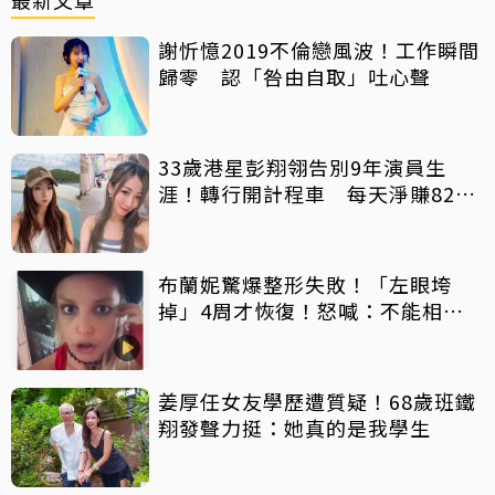
謝忻憶2019不倫戀風波！工作瞬間
歸零 認「咎由自取」吐心聲
33歲港星彭翔翎告別9年演員生
涯！轉行開計程車 每天淨賺8200
元「收入反而更穩定」
布蘭妮驚爆整形失敗！「左眼垮
掉」4周才恢復！怒喊：不能相信
任何人
姜厚任女友學歷遭質疑！68歲班鐵
翔發聲力挺：她真的是我學生