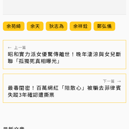
余苑綺
余天
狄志為
余祥銓
鄭弘儀
←
上一篇
昭和實力派女優驚傳離世！晚年淒涼與女兒斷
聯「孤獨死真相曝光」
下一篇
→
最毒閨密！百萬網紅「陪散心」被騙去菲律賓
失蹤3年確認遭撕票
最新文章