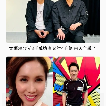
女婿爆敗光3千萬遺產又討4千萬 余天全說了