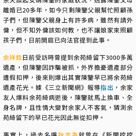
離婚已20多年，如今只剩陳鑒父親幫忙照顧孫
子們，但陳鑒父親身上有許多病，雖然有請外
傭，但不知外傭該如何教，也不讓娘家來照顧
孩子們，日前開庭已向法官提到此事。
余祥銓
日前受訪時曾提到余苑綺留下3000多萬
遺產，但陳鑒因詐騙被抓，外界擔憂遺產部分
遭假扣押，後來則爆出其實陳鑒早已將余苑綺
遺產花光。據《三立新聞網》報導
指出
，余家
友人爆料余苑綺病逝後，陳鑒就馬上換車、全
身名牌，且性情大變對余家人不客氣，猜測余
苑綺留下的早已花光因此無從扣押。
事實上，過去名嘴
狄志為
就曾在《新聞挖挖