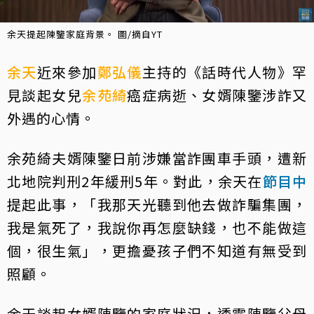
余天提起陳鑒家庭背景。 圖/摘自YT
余天
近來參加
鄭弘儀
主持的《話時代人物》罕
見談起女兒
余苑綺
癌症病逝、女婿陳鑒涉詐又
外遇的心情。
余苑綺夫婿陳鑒日前涉嫌當詐團車手頭，遭新
北地院判刑2年緩刑5年。對此，余天在
節目中
提起此事，「我那天光聽到他去做詐騙集團，
我是氣死了，我說你再怎麼缺錢，也不能做這
個，很生氣」，更擔憂孩子們不知道有無受到
照顧。
余天談起女婿陳鑒的家庭狀況，透露陳鑒父母