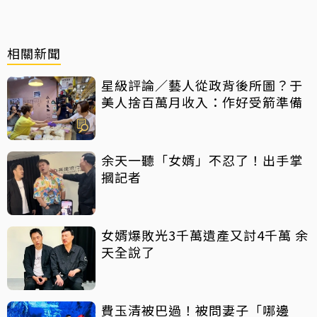
相關新聞
星級評論／藝人從政背後所圖？于
美人捨百萬月收入：作好受箭準備
余天一聽「女婿」不忍了！出手掌
摑記者
女婿爆敗光3千萬遺產又討4千萬 余
天全說了
費玉清被巴過！被問妻子「哪邊