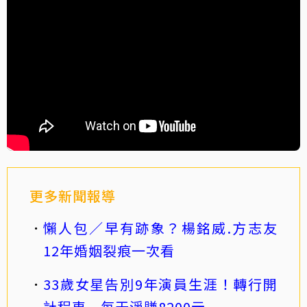
更多新聞報導
懶人包／早有跡象？楊銘威.方志友
12年婚姻裂痕一次看
33歲女星告別9年演員生涯！轉行開
計程車 每天淨賺8200元