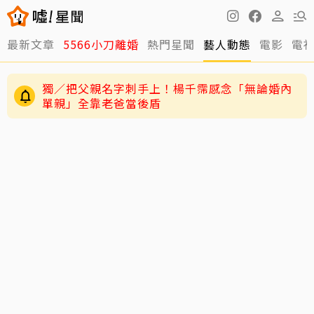
最新文章
5566小刀離婚
熱門星聞
藝人動態
電影
電
獨／把父親名字刺手上！楊千霈感念「無論婚內
單親」全靠老爸當後盾
愷樂突曝雙寶35周早產！曬「身邊男人」最新情
況曝光