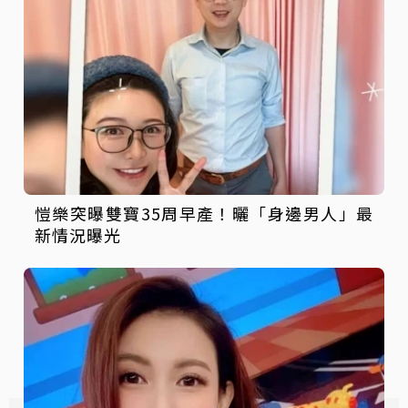
愷樂突曝雙寶35周早產！曬「身邊男人」最
新情況曝光