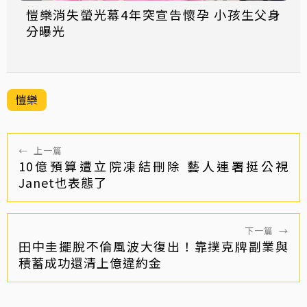
愷樂消失螢光幕4年突宣告懷孕 小孩生父身
分曝光
愷樂
←
上一篇
10億預算遭立院凍結刪除 藝人連署挺公視
Janet也表態了
下一篇
→
田中圭擺脫不倫風波大復出！靠撲克牌副業與
積蓄成功還清上億違約金