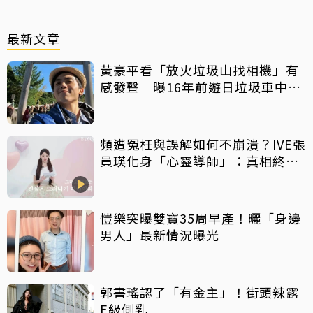
最新文章
黃豪平看「放火垃圾山找相機」有
感發聲 曝16年前遊日垃圾車中含
淚找御守
頻遭冤枉與誤解如何不崩潰？IVE張
員瑛化身「心靈導師」：真相終會
大白
愷樂突曝雙寶35周早產！曬「身邊
男人」最新情況曝光
郭書瑤認了「有金主」！街頭辣露
E級側乳