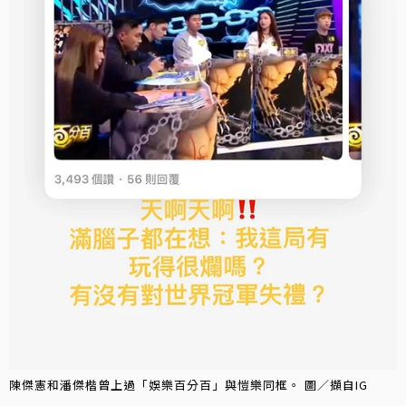
陳傑憲和潘傑楷曾上過「娛樂百分百」與愷樂同框。 圖／擷自IG