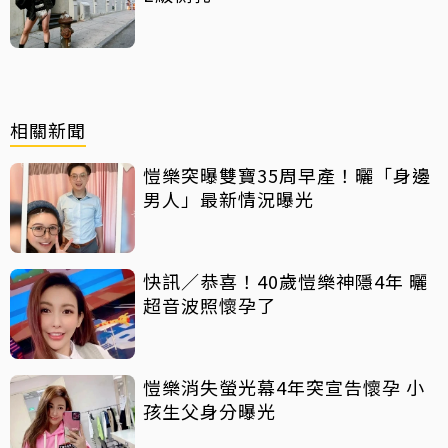
相關新聞
愷樂突曝雙寶35周早產！曬「身邊
男人」最新情況曝光
快訊／恭喜！40歲愷樂神隱4年 曬
超音波照懷孕了
愷樂消失螢光幕4年突宣告懷孕 小
孩生父身分曝光