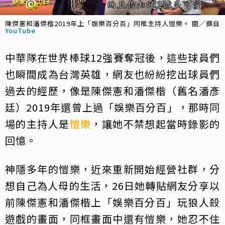
陳傑憲和潘傑楷2019年上「娛樂百分百」同框主持人愷樂。 圖／擷自
YouTube
中華隊在世界棒球12強賽奪冠後，這些球員們
也瞬間成為台灣英雄，網友也紛紛挖出球員們
過去的經歷，像是陳傑憲和潘傑楷（舊名潘彥
廷）2019年還曾上過「娛樂百分百」，那時同
場的主持人是
愷樂
，讓她不禁想起當時錄影的
回憶。
神隱多年的愷樂，近來重新開始經營社群，分
想自己為人母的生活，26日她轉貼網友分享以
前陳傑憲和潘傑楷上「娛樂百分百」玩狼人殺
遊戲的畫面，同框畫面中還有愷樂，她忍不住