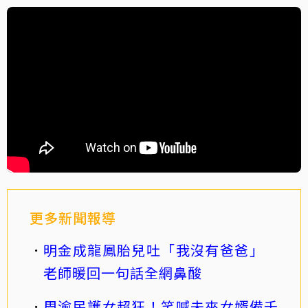
更多新聞報導
明金成龍鳳胎兒吐「我沒有爸爸」
老師暖回一句話全網鼻酸
周渝民護女超狂！笑喊未來女婿備千