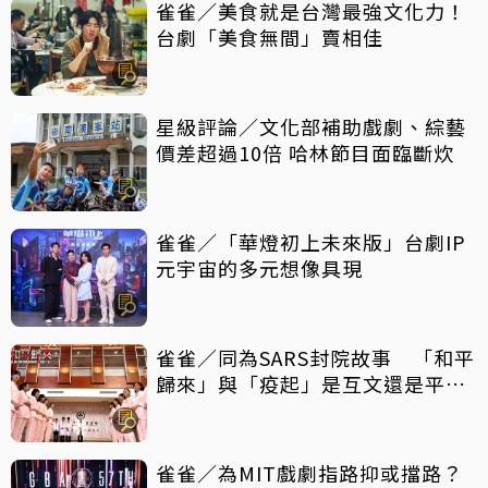
雀雀／美食就是台灣最強文化力！
台劇「美食無間」賣相佳
星級評論／文化部補助戲劇、綜藝
價差超過10倍 哈林節目面臨斷炊
雀雀／「華燈初上未來版」台劇IP
元宇宙的多元想像具現
雀雀／同為SARS封院故事 「和平
歸來」與「疫起」是互文還是平行
宇宙？
雀雀／為MIT戲劇指路抑或擋路？