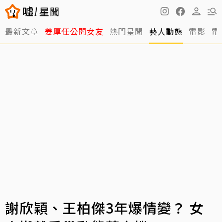
最新文章
姜厚任公開女友
熱門星聞
藝人動態
電影
電
謝欣穎、王柏傑3年爆情變？ 女