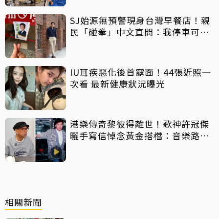
SJ始源無預警現身台灣早餐店！親
民「碰拳」中文直問：我停車可以
嗎？
IU耳疾惡化後首露面！44張近照一
次看 最新健康狀況曝光
港樂傳奇黎彼得離世！歌神許冠傑
曬手寫信悼念黃金搭檔：音樂路上
感恩有您
相關新聞