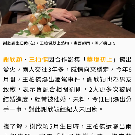
謝欣穎生日時(左)，王柏傑獻上熱吻，畫面超閃。圖／摘自IG
謝欣穎
、
王柏傑
因合作影集「
華燈初上
」擦出
愛火，兩人交往3年多，感情向來穩定，今年6
月間，王柏傑爆出酒駕事件，謝欣穎也為男友
致歉，表示會配合相關罰則，2人更多次被問
結婚進度，經常被催婚，未料，今(1日)爆出分
手一事，對此謝欣穎經紀人未回應。
據了解，謝欣穎5月生日時，王柏傑還曬出兩