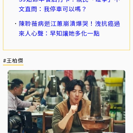
文直問：我停車可以嗎？
陳聆薇病逝江蕙崩潰爆哭！洩抗癌過
來人心聲：早知讓她多化一點
#王柏傑