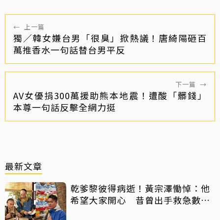
←
上一篇
獨／韓女嫌台男「很臭」掀熱議！唐綺陽砸百
萬推香水一句話替台男平反
下一篇
→
AV女優捐300萬援助熊本地震！遭酸「髒錢」
本尊一句話反擊全網力挺
最新文章
乾爹黎彼得病逝！黃宗澤慟悼：他
希望大家開心 昔曾出手救急數十
萬手術費