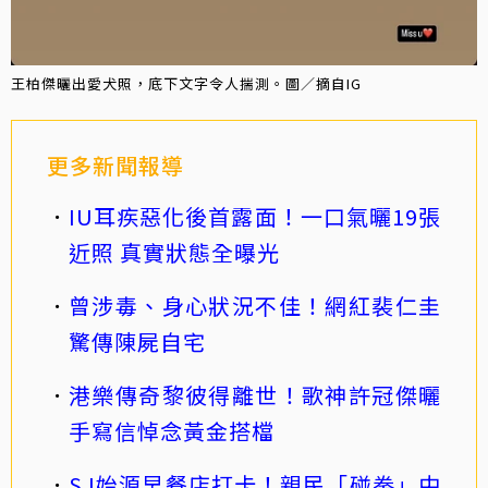
王柏傑曬出愛犬照，底下文字令人揣測。圖／摘自IG
更多新聞報導
IU耳疾惡化後首露面！一口氣曬19張
近照 真實狀態全曝光
曾涉毒、身心狀況不佳！網紅裴仁圭
驚傳陳屍自宅
港樂傳奇黎彼得離世！歌神許冠傑曬
手寫信悼念黃金搭檔
SJ始源早餐店打卡！親民「碰拳」中