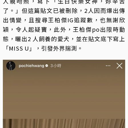
人親吻照，寫下「生日快樂女神，妳辛苦
了。」但這篇貼文已被刪除，2人因而爆出傳
出情變，且搜尋王柏傑IG追蹤數，也無謝欣
穎，令人起疑竇，此外，王柏傑po出限時動
態，曬出2 人飼養的愛犬，並在貼文底下寫上
「MISS U」，引發外界揣測。