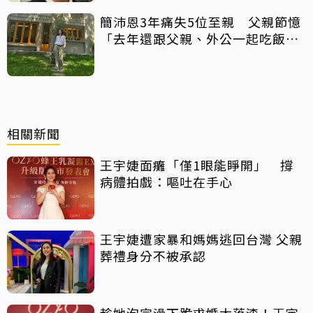
簡沛恩3年痛失5位至親 父親節憶
「去年還跟父親、外公一起吃飯聊
天」
相關新聞
王宇婕面癱「僅1眼能睜開」 撐
病體拍戲：嘔吐在手心
王宇婕遭家暴和媽媽逃回台灣 父親
葬禮身分不被承認
趁她泡完澡下跪求婚太落漆！王宇