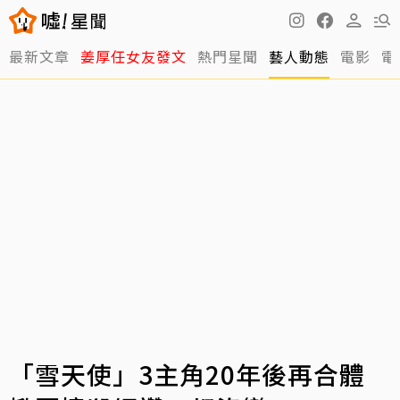
最新文章
姜厚任女友發文
熱門星聞
藝人動態
電影
電
「雪天使」3主角20年後再合體