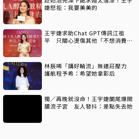
婕怒拒：我要美美的
王宇婕求助Chat GPT傳訊江祖
平 只關心燙傷其他「不想消費
她」
林辰唏「講好輪流」無連莊壓力
護航程予希：希望她拿影后
獨／再晚就沒命！王宇婕闌尾爆開
膿流子宮 友人發抖：差點失去她