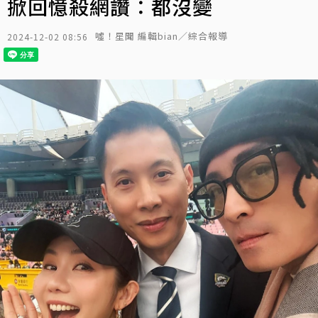
掀回憶殺網讚：都沒變
噓！星聞 編輯bian／綜合報導
2024-12-02 08:56