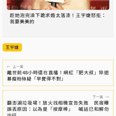
趁她泡完澡下跪求婚太落漆！王宇婕怒拒：
我要美美的
王宇婕
←
上一篇
離世前48小時還在直播！網紅「肥大叔」猝逝
暴瘦粉絲疑「早覺得不對」
下一篇
→
翻澎湖垃圾場！放火找相機宣告失敗 民宿曝
誤丟原因：以為是「按摩棒」 喊話已和解勿
出征