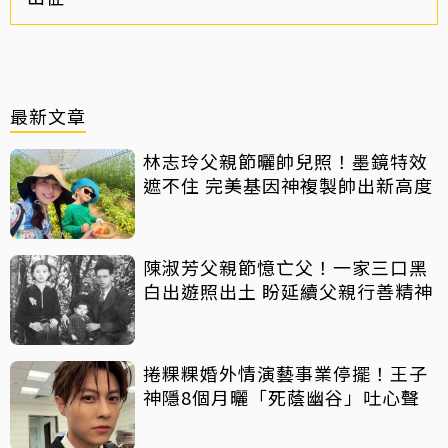
最新文章
林志玲父親節曬帥兒照！墨鏡特效
遮不住 完美基因神複製帥出新高度
陳淑芳父親節憶亡父！一家三口黑
白出遊照出土 盼延續父親行善精神
捲粿粿婚外情演藝事業停擺！王子
神隱8個月曬「死蔭幽谷」吐心聲