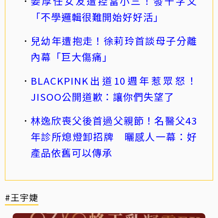
姜厚任女友遭控當小三！發千字文
「不學邏輯很難開始好好活」
兒幼年遭抱走！徐莉玲首談母子分離
內幕「巨大傷痛」
BLACKPINK出道10週年惹眾怒！
JISOO公開道歉：讓你們失望了
林逸欣喪父後首過父親節！名醫父43
年診所熄燈卸招牌 曬感人一幕：好
產品依舊可以傳承
#王宇婕