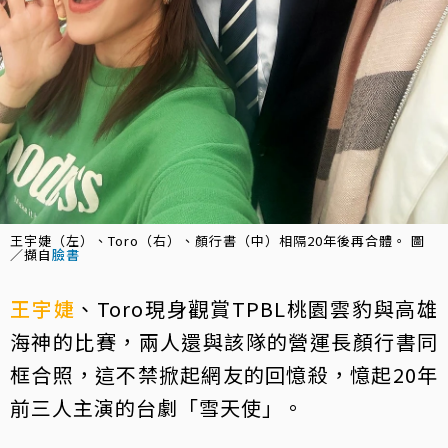
王宇婕（左）、Toro（右）、顏行書（中）相隔20年後再合體。 圖
／擷自
臉書
王宇婕
、Toro現身觀賞TPBL桃園雲豹與高雄
海神的比賽，兩人還與該隊的營運長顏行書同
框合照，這不禁掀起網友的回憶殺，憶起20年
前三人主演的台劇「雪天使」。