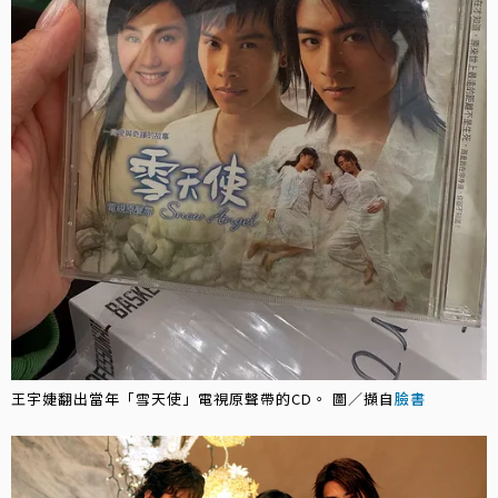
王宇婕翻出當年「雪天使」電視原聲帶的CD。 圖／擷自
臉書