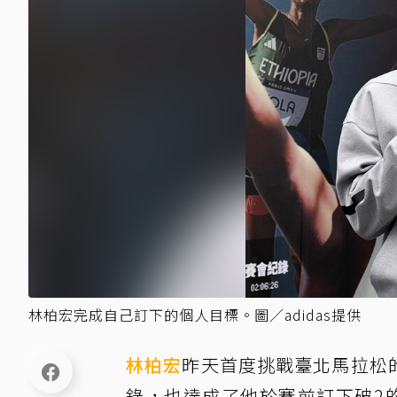
林柏宏完成自己訂下的個人目標。圖／adidas提供
林柏宏
昨天首度挑戰臺北馬拉松的
錄，也達成了他於賽前訂下破2