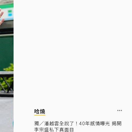
哈燒
獨／潘越雲全說了！40年感情曝光 揭開
李宗盛私下真面目