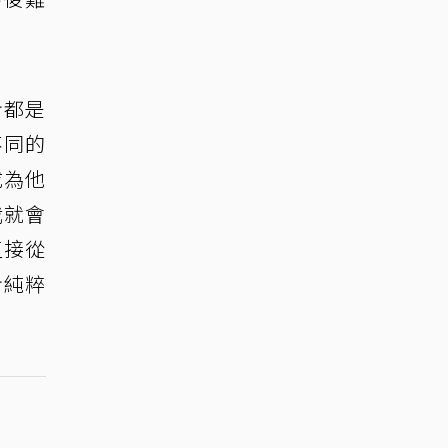
步都是
不同的
成為他
我就會
直接從
步純粹