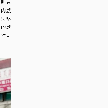
比起急
肌肉感
容與堅
跑的感
 你可