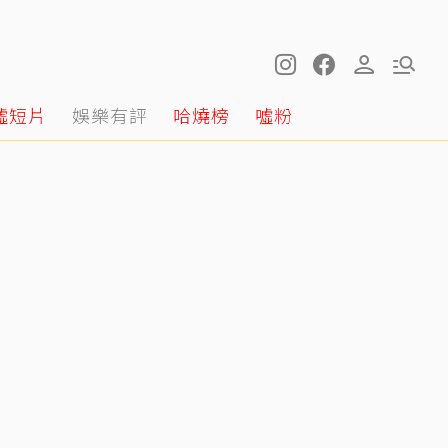
噓短片
娛樂有評
哈燒榜
噓粉