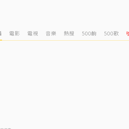
態
電影
電視
音樂
熱搜
500齣
500歌