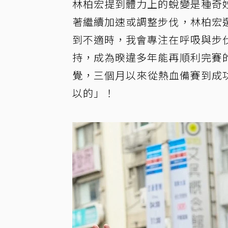
林柏宏提到體力上的蛻變是種奇
著繼續加速或調整步伐，林柏宏
到不適時，我會專注在呼吸與步
持，成為暌違多年能再順利完賽
覺，三個月以來從熱血備賽到成功完
以的」！