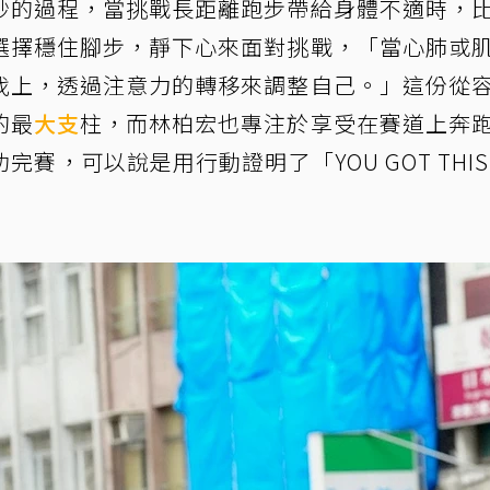
妙的過程，當挑戰長距離跑步帶給身體不適時，
選擇穩住腳步，靜下心來面對挑戰，「當心肺或
伐上，透過注意力的轉移來調整自己。」這份從
的最
大支
柱，而林柏宏也專注於享受在賽道上奔
賽，可以說是用行動證明了「YOU GOT THIS