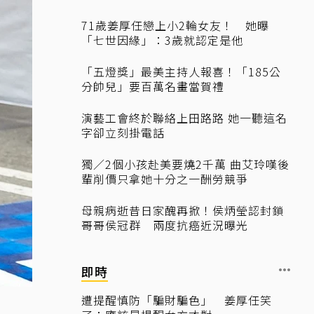
71歲姜厚任戀上小2輪女友！ 她曝
「七世因緣」：3歲就認定是他
「五燈獎」最美主持人報喜！「185公
分帥兒」要百萬名畫當賀禮
演藝工會終於聯絡上田路路 她一聽這名
字卻立刻掛電話
獨／2個小孩赴美要燒2千萬 曲艾玲嘆後
輩削價只拿她十分之一酬勞競爭
母親病逝昔日家醜再掀！侯炳瑩認封鎖
哥哥侯冠群 兩度抗癌近況曝光
即時
遭提醒慎防「騙財騙色」 姜厚任笑