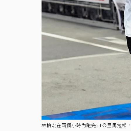
林柏宏在兩個小時內跑完21公里馬拉松。圖