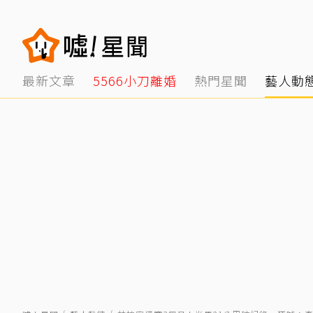
最新文章
5566小刀離婚
熱門星聞
藝人動