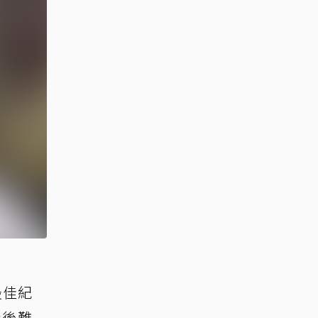
最佳紀
賽後難