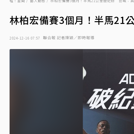
噓！星聞
藝人動態
林柏宏備賽3個月！半馬21公里破紀錄 狂喊：
林柏宏備賽3個月！半馬21
聯合報 記者陳穎／即時報導
2024-12-16 07:57