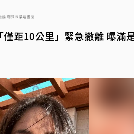
撤離 曝滿是濃煙畫面
僅距10公里」緊急撤離 曝滿