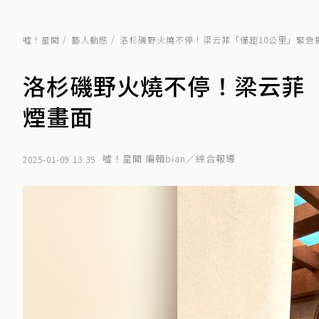
噓！星聞
藝人動態
洛杉磯野火燒不停！梁云菲「僅距10公里」緊急
洛杉磯野火燒不停！梁云菲「
煙畫面
噓！星聞 編輯bian／綜合報導
2025-01-09 13:35