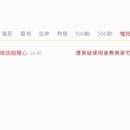
電影
電視
音樂
熱搜
500齣
500歌
噓
原因超暖心
遭質疑挪用會費買豪宅
14:00