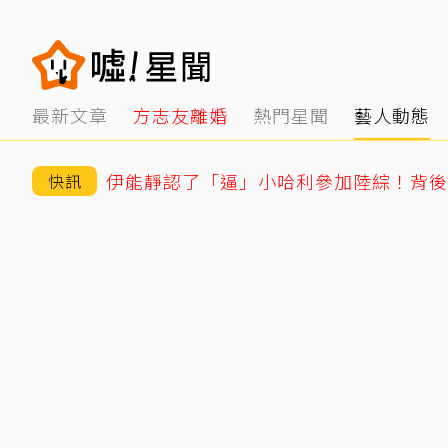
最新文章
方志友離婚
熱門星聞
藝人動態
伊能靜認了「逼」小哈利參加陸綜！背後
快訊