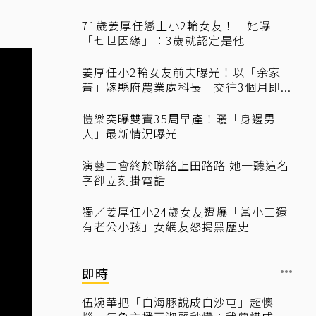
71歲姜厚任戀上小2輪女友！ 她曝
「七世因緣」：3歲就認定是他
姜厚任小2輪女友前夫曝光！以「余家
菁」嫁縣府農業處科長 交往3個月即...
愷樂突曝雙寶35周早產！曬「身邊男
人」最新情況曝光
演藝工會終於聯絡上田路路 她一聽這名
字卻立刻掛電話
獨／姜厚任小24歲女友遭爆「當小三還
有老公小孩」女網友怒揭黑歷史
即時
伍婉華把「白海豚說成白沙屯」超懊