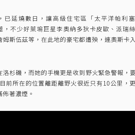
，已延燒數日，讓高級住宅區「太平洋帕利
s）都遭到吞噬，不少好萊塢巨星李奧納多狄卡皮歐、派瑞
詹姆斯伍茲等，在此地的豪宅都遭殃，連奧斯卡
在洛杉磯，而她的手機更是收到野火緊急警報，
圖，目前所在的位置離距離野火很近只有10公里，
滿佈著濃煙。