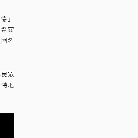
塞德」
絲希爾
入圍名
要民眾
更特地