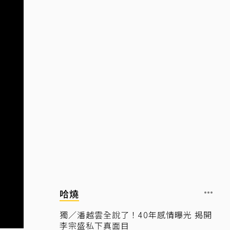
哈燒
獨／潘越雲全說了！40年感情曝光 揭開
李宗盛私下真面目