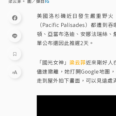
梁云菲。 圖／擷自
IG
美國洛杉磯近日發生嚴重野火
（Pacific Palisade
頓、亞當布洛迪、安娜法瑞絲、
單公布還因此推遲2天。
「國光女神」
梁云菲
近來剛好人
儘速撤離，她打開Google地
走到屋外拍下畫面，可以見遠處