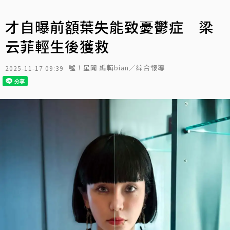
才自曝前額葉失能致憂鬱症 梁
云菲輕生後獲救
噓！星聞 編輯bian／綜合報導
2025-11-17 09:39