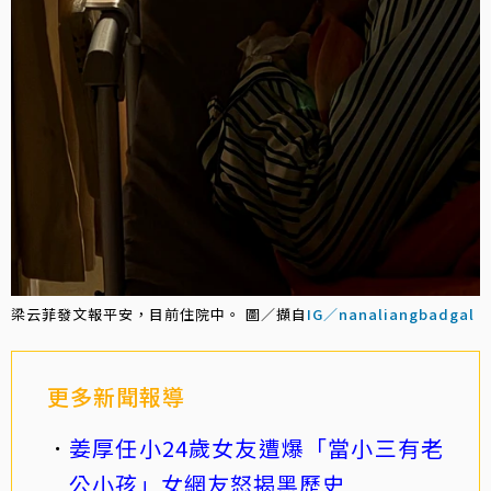
梁云菲發文報平安，目前住院中。 圖／擷自
IG／nanaliangbadgal
更多新聞報導
姜厚任小24歲女友遭爆「當小三有老
公小孩」女網友怒揭黑歷史