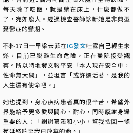
每天除了吃飯，就是躺在床上，什麼都做不
了，宛如廢人。經過檢查醫師診斷她是非典型
憂鬱症的鬱期。
不料17日一早梁云菲在
IG發文
吐露自己輕生未
遂，目前已脫離生命危險，正在醫院接受觀
察。所以特地發文報平安「本人現在安全中，
性命無大礙」，並坦言「或許還活著，是我的
人生還有使命吧。」
她也提到，身心疾病患者真的很辛苦，希望外
界能給予更多愛與關心、耐心，同時感謝身邊
重要的人：「謝謝慕溪和小小，幫我撿回一條
苟延殘喘至我已放棄的命。」