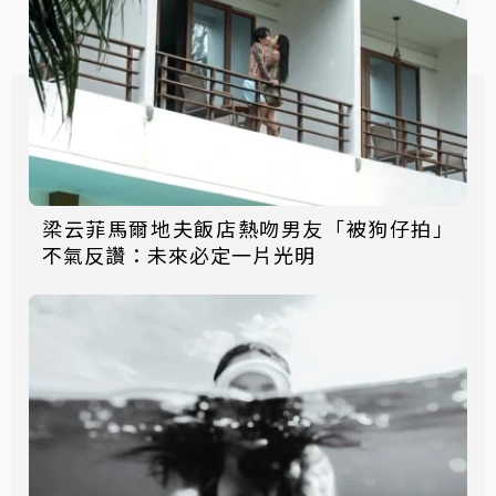
梁云菲馬爾地夫飯店熱吻男友「被狗仔拍」
不氣反讚：未來必定一片光明