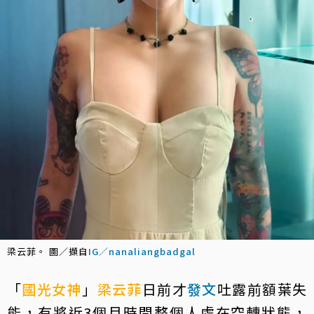
梁云菲。 圖／擷自
IG／nanaliangbadgal
「
國光女神
」
梁云菲
日前才
發文
吐露前額葉失
能，有將近3個月時間整個人處在空轉狀態，