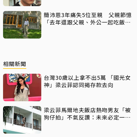
簡沛恩3年痛失5位至親 父親節憶
「去年還跟父親、外公一起吃飯聊
天」
相關新聞
台灣30歲以上拿不出5萬 「國光女
神」梁云菲認同揭存款去向
梁云菲馬爾地夫飯店熱吻男友「被
狗仔拍」不氣反讚：未來必定一片
光明