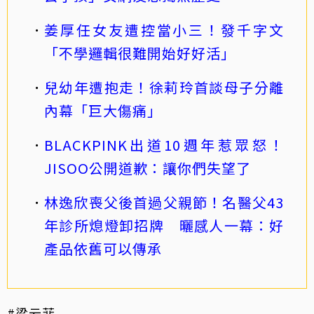
姜厚任女友遭控當小三！發千字文
「不學邏輯很難開始好好活」
兒幼年遭抱走！徐莉玲首談母子分離
內幕「巨大傷痛」
BLACKPINK出道10週年惹眾怒！
JISOO公開道歉：讓你們失望了
林逸欣喪父後首過父親節！名醫父43
年診所熄燈卸招牌 曬感人一幕：好
產品依舊可以傳承
#梁云菲