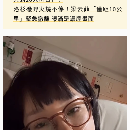
洛杉磯野火燒不停！梁云菲「僅距10公
里」緊急撤離 曝滿是濃煙畫面