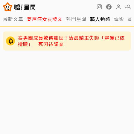
最新文章
姜厚任女友發文
熱門星聞
藝人動態
電影
電
泰男團成員驚傳離世！清晨騎車失聯「尋獲已成
遺體」 死因待調查