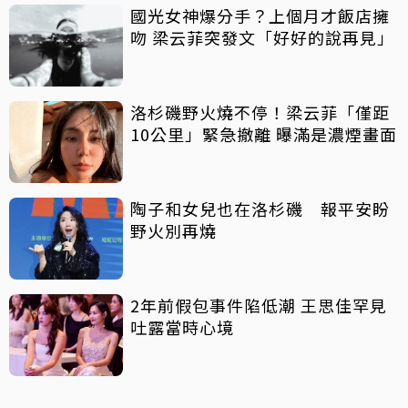
國光女神爆分手？上個月才飯店擁
吻 梁云菲突發文「好好的說再見」
洛杉磯野火燒不停！梁云菲「僅距
10公里」緊急撤離 曝滿是濃煙畫面
陶子和女兒也在洛杉磯 報平安盼
野火別再燒
2年前假包事件陷低潮 王思佳罕見
吐露當時心境