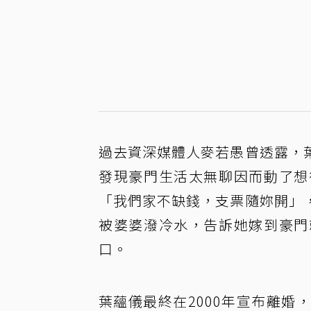
過去資深媒體人麥若愚曾透露，
發現豪門生活太無聊因而動了想
「我們家不缺錢，支票隨妳開」
被婆婆潑冷水，告訴她嫁到豪門
口。
葉蘊儀最終在2000年宣布離