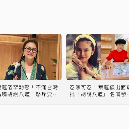
葉蘊儀罕動怒！不滿台灣
忍無可忍！葉蘊儀出面
名嘴胡說八道 怒斥要求
批「胡說八道」 名嘴發
道歉
道歉