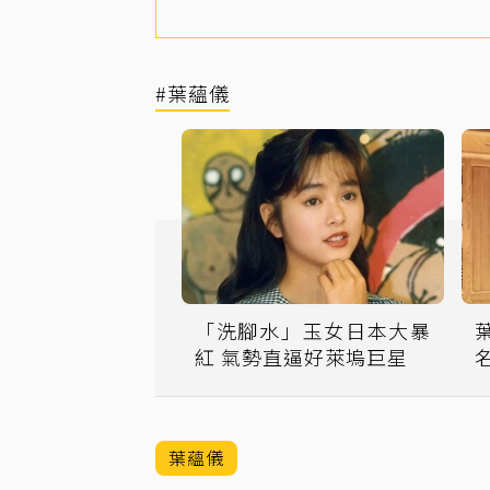
#葉蘊儀
「洗腳水」玉女日本大暴
紅 氣勢直逼好萊塢巨星
葉蘊儀