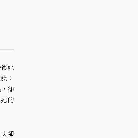
婚後她
票說：
遇，卻
封她的
前夫卻