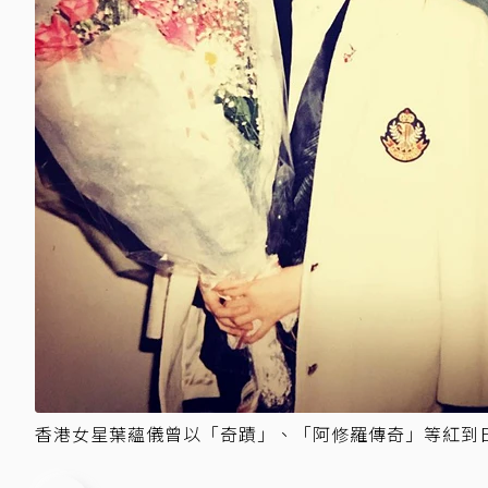
香港女星葉蘊儀曾以「奇蹟」、「阿修羅傳奇」等紅到日本