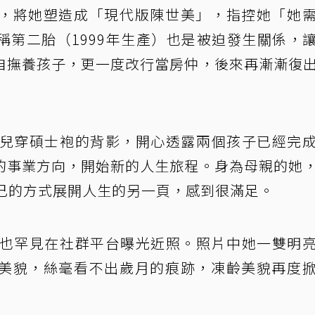
，將她塑造成「現代版陳世美」，指控她「她
稱第二胎（1999年生產）也是被迫發生關係，
自撫養孩子，更一度改行當房仲，後來再漸漸復
女兒穿碩士袍的背影，開心透露兩個孩子已經完
的事業方向，開始新的人生旅程。身為母親的她
自己的方式展開人生的另一頁，感到很滿足。
她也罕見在社群平台曝光近照。照片中她一雙明
美貌，絲毫看不出歲月的痕跡，凍齡美貌再度