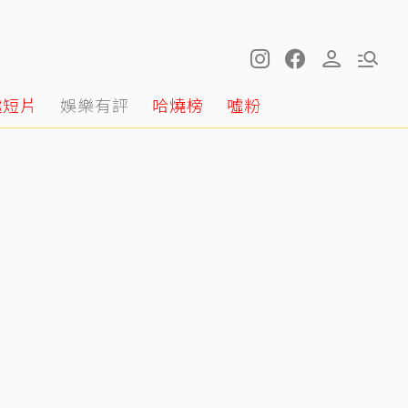
噓短片
娛樂有評
哈燒榜
噓粉