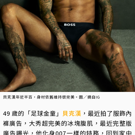
貝克漢年近半百，身材依舊維持很完美。圖／摘自IG
49 歲的「足球金童」
貝克漢
，最近拍了服飾內
褲廣告，大秀超完美的冰塊腹肌，最近完整版
廣告曝光，他化身007一樣的特務，回到家中