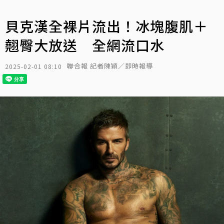
貝克漢全裸片流出！冰塊腹肌＋
翹臀大放送 全網流口水
聯合報 記者陳穎／即時報導
2025-02-01 08:10