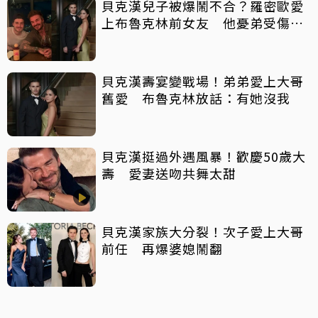
貝克漢兒子被爆鬧不合？羅密歐愛
上布魯克林前女友 他憂弟受傷反
對戀情
貝克漢壽宴變戰場！弟弟愛上大哥
舊愛 布魯克林放話：有她沒我
貝克漢挺過外遇風暴！歡慶50歲大
壽 愛妻送吻共舞太甜
貝克漢家族大分裂！次子愛上大哥
前任 再爆婆媳鬧翻