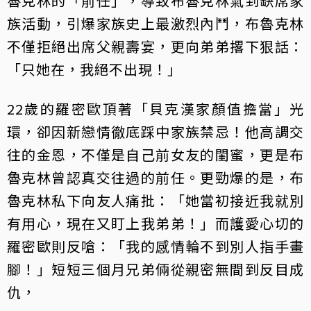
魯克林的「前任」，導致布魯克林氣到缺席家
族活動，引爆家族史上最激烈內鬥，布魯克林
不僅拒絕出席父親壽宴，更向弟弟撂下狠話：
「只她在，我絕不出現！」
22歲的羅密歐頂著「貝克漢家顏值擔當」光
環，卻因新戀情徹底踩中家族禁忌！他高調交
往的金恩，不僅是自己前女友的閨蜜，更是布
魯克林曾認真交往過的前任。更勁爆的是，布
魯克林私下向友人痛批：「她當初接近我就別
有用心，現在又盯上我弟弟！」而護愛心切的
羅密歐則反嗆：「我的感情輪不到別人指手畫
腳！」短短三個月兄弟倆從親密無間到反目成
仇，