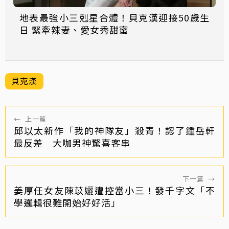
地表最強小三剋星合體！貝克漢迎接50歲生
日 緊牽辣妻、愛女秀甜蜜
貝克漢
←
上一篇
邱以太新作「我的神隊友」殺青！認了鍾岳軒
最反差 大咖男神驚喜客串
下一篇
→
姜厚任女友陳苡孋遭控當小三！發千字文「不
學邏輯很難開始好好活」