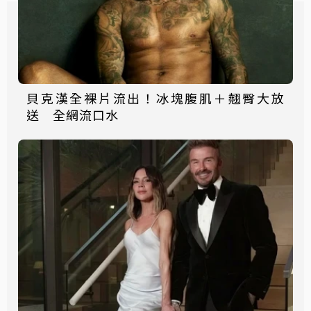
貝克漢全裸片流出！冰塊腹肌＋翹臀大放
送 全網流口水