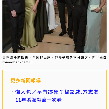
貝克漢提前暖壽，全家都出席，但長子布魯克林缺席。圖／摘自
romeobeckham IG
更多新聞報導
懶人包／早有跡象？楊銘威.方志友
11年婚姻裂痕一次看