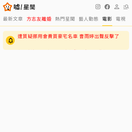
最新文章
方志友離婚
熱門星聞
藝人動態
電影
電視
伊能靜認了「逼」小哈利參加陸綜！背後原因超
暖心
遭質疑挪用會費買豪宅名車 曹雨婷出聲反擊了