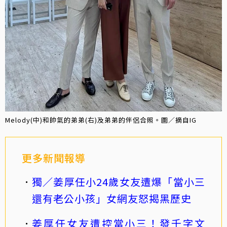
Melody(中)和帥氣的弟弟(右)及弟弟的伴侶合照。圖／摘自IG
更多新聞報導
獨／姜厚任小24歲女友遭爆「當小三
還有老公小孩」女網友怒揭黑歷史
姜厚任女友遭控當小三！發千字文