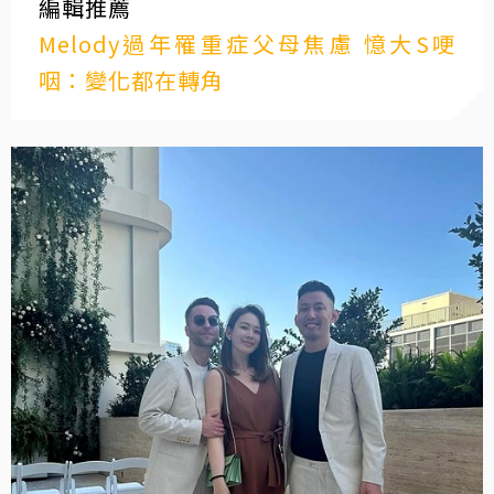
編輯推薦
Melody過年罹重症父母焦慮 憶大S哽
咽：變化都在轉角