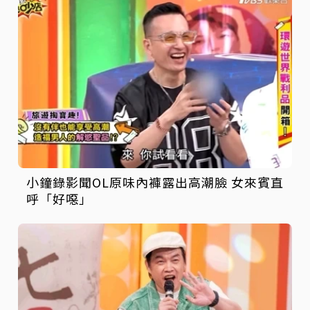
小鐘錄影聞OL原味內褲露出高潮臉 女來賓直
呼「好噁」