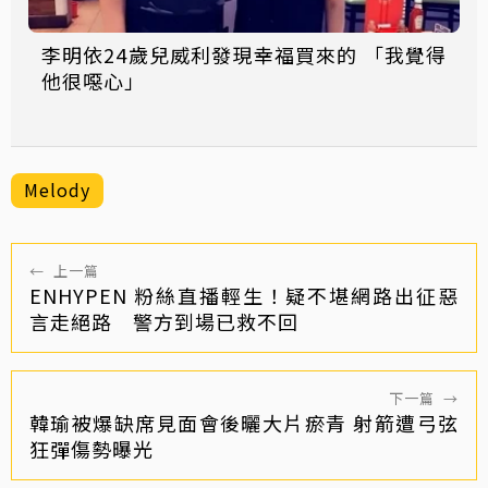
李明依24歲兒威利發現幸福買來的 「我覺得
他很噁心」
Melody
←
上一篇
ENHYPEN 粉絲直播輕生！疑不堪網路出征惡
言走絕路 警方到場已救不回
下一篇
→
韓瑜被爆缺席見面會後曬大片瘀青 射箭遭弓弦
狂彈傷勢曝光