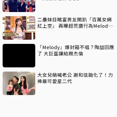
二壘妹目睹富男友開趴「百萬女網
紅上空」 再曝超荒唐行為Melody
驚喊：這犯法
「Melody」爆封箱不唱？陶喆回應
了 大巨蛋讓給周杰倫
大女兒萌喊老公 謝和弦融化了！力
捧最可愛星二代