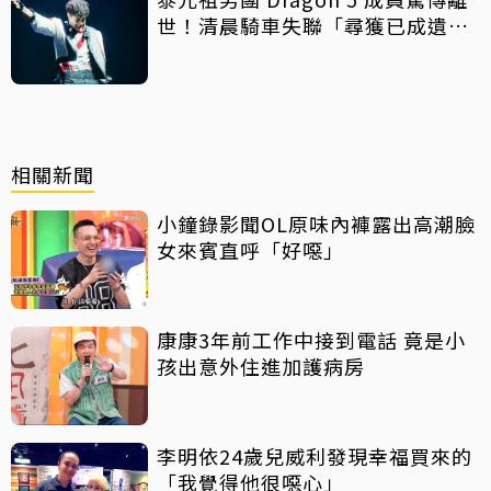
世！清晨騎車失聯「尋獲已成遺
體」 死因待調查
相關新聞
小鐘錄影聞OL原味內褲露出高潮臉
女來賓直呼「好噁」
康康3年前工作中接到電話 竟是小
孩出意外住進加護病房
李明依24歲兒威利發現幸福買來的
「我覺得他很噁心」