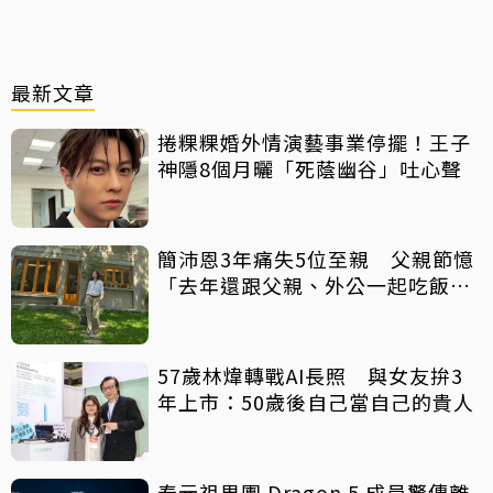
最新文章
捲粿粿婚外情演藝事業停擺！王子
神隱8個月曬「死蔭幽谷」吐心聲
簡沛恩3年痛失5位至親 父親節憶
「去年還跟父親、外公一起吃飯聊
天」
57歲林煒轉戰AI長照 與女友拚3
年上市：50歲後自己當自己的貴人
泰元祖男團 Dragon 5 成員驚傳離